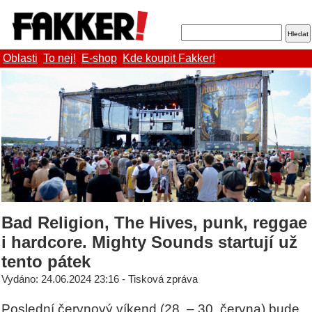
Oblasti
To nej!
E-shop
Kde koupit Fakker!
Bad Religion, The Hives, punk, reggae
i hardcore. Mighty Sounds startují už
tento pátek
Vydáno: 24.06.2024 23:16 - Tisková zpráva
Poslední červnový víkend (28. – 30. června) bude