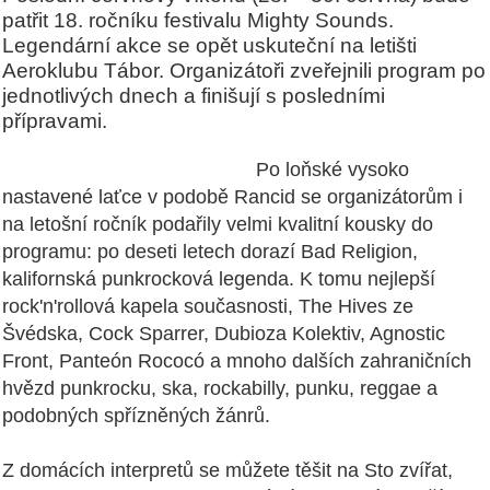
patřit 18. ročníku festivalu Mighty Sounds.
Legendární akce se opět uskuteční na letišti
Aeroklubu Tábor. Organizátoři zveřejnili program po
jednotlivých dnech a finišují s posledními
přípravami.
Po loňské vysoko
nastavené laťce v podobě Rancid se organizátorům i
na letošní ročník podařily velmi kvalitní kousky do
programu: po deseti letech dorazí Bad Religion,
kalifornská punkrocková legenda. K tomu nejlepší
rock'n'rollová kapela současnosti, The Hives ze
Švédska, Cock Sparrer, Dubioza Kolektiv, Agnostic
Front, Panteón Rococó a mnoho dalších zahraničních
hvězd punkrocku, ska, rockabilly, punku, reggae a
podobných spřízněných žánrů.
Z domácích interpretů se můžete těšit na Sto zvířat,