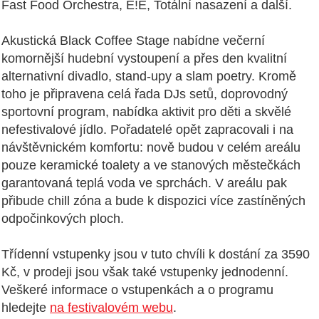
Fast Food Orchestra, E!E, Totální nasazení a další.
Akustická Black Coffee Stage nabídne večerní
komornější hudební vystoupení a přes den kvalitní
alternativní divadlo, stand-upy a slam poetry. Kromě
toho je připravena celá řada DJs setů, doprovodný
sportovní program, nabídka aktivit pro děti a skvělé
nefestivalové jídlo. Pořadatelé opět zapracovali i na
návštěvnickém komfortu: nově budou v celém areálu
pouze keramické toalety a ve stanových městečkách
garantovaná teplá voda ve sprchách. V areálu pak
přibude chill zóna a bude k dispozici více zastíněných
odpočinkových ploch.
Třídenní vstupenky jsou v tuto chvíli k dostání za 3590
Kč, v prodeji jsou však také vstupenky jednodenní.
Veškeré informace o vstupenkách a o programu
hledejte
na festivalovém webu
.