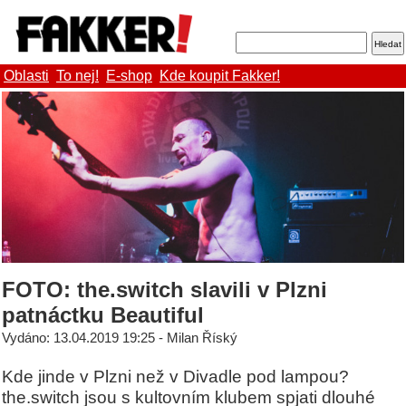
Oblasti
To nej!
E-shop
Kde koupit Fakker!
FOTO: the.switch slavili v Plzni
patnáctku Beautiful
Vydáno: 13.04.2019 19:25 - Milan Říský
Kde jinde v Plzni než v Divadle pod lampou?
the.switch jsou s kultovním klubem spjati dlouhé