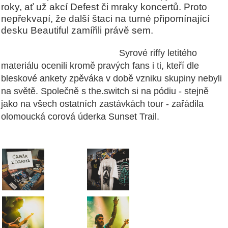
roky, ať už akcí Defest či mraky koncertů. Proto
nepřekvapí, že další štaci na turné připomínající
desku Beautiful zamířili právě sem.
Syrové riffy letitého
materiálu ocenili kromě pravých fans i ti, kteří dle
bleskové ankety zpěváka v době vzniku skupiny nebyli
na světě. Společně s the.switch si na pódiu - stejně
jako na všech ostatních zastávkách tour - zařádila
olomoucká corová úderka Sunset Trail.