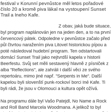
festival v Korunní pevnůstce měl letos pořadové
číslo 20 a kromě piva lákal na vystoupení Sunset
Trail a Ineho Kafe.
Z obav, jaká bude situace,
byl program naplánován jen na jeden den, a to na první
červencový pátek. Odpoledne v pevnůstce začalo před
půl čtvrtou naražením piva Litovel historickou pípou a
poté následoval hudební program. Ten odstartovali
domácí Sunset Trail jako nejtvrdší kapela v historii
Beerfestu. Svůj set měli sestavený hlavně z písniček z
alba "Reflections", ale zahráli I další věci ze svého
repertoáru, mimo jiné např. "Serpents in Me". Další
kapelou byli slovenští punk-rockoví borci Iné Kafe. Ti
byli rádi, že jsou v Olomouci a kultura opět ožívá.
Na programu dále byl Vašo Patejdl, No Name a Rock
and Roll Band Marcela Woodmana. A jelikož to byl