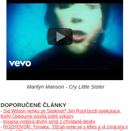
Marilyn Manson - Cry Little Sister
DOPORUČENÉ ČLÁNKY
-
Sid Wilson venku ze Slipknot? Jim Root brzdí spekulace,
Kelly Osbourne posílá ostré vzkazy
-
Insania vydává druhý singl z chystané desky
-
ROZHOVOR: Yonaka: "Ožrali jsme se s Idles a já zvracela v