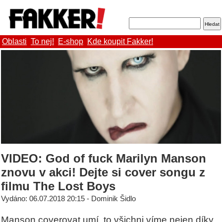
Oblasti
To nej!
E-shop
Kde koupit Fakker!
VIDEO: God of fuck Marilyn Manson
znovu v akci! Dejte si cover songu z
filmu The Lost Boys
Vydáno: 06.07.2018 20:15 - Dominik Šidlo
Manson coverovat umí, to všichni víme nejen díky