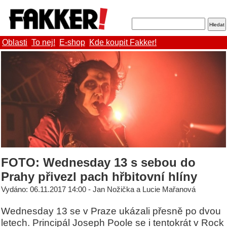
Oblasti
To nej!
E-shop
Kde koupit Fakker!
FOTO: Wednesday 13 s sebou do
Prahy přivezl pach hřbitovní hlíny
Vydáno: 06.11.2017 14:00 - Jan Nožička a Lucie Mařanová
Wednesday 13 se v Praze ukázali přesně po dvou
letech. Principál Joseph Poole se i tentokrát v Rock