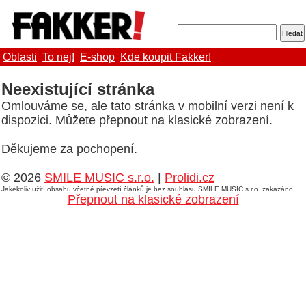
Oblasti
To nej!
E-shop
Kde koupit Fakker!
Neexistující stránka
Omlouváme se, ale tato stránka v mobilní verzi není k
dispozici. Můžete přepnout na klasické zobrazení.
Děkujeme za pochopení.
© 2026
SMILE MUSIC s.r.o.
|
Prolidi.cz
Jakékoliv užití obsahu včetně převzetí článků je bez souhlasu SMILE MUSIC s.r.o. zakázáno.
Přepnout na klasické zobrazení