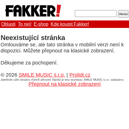
Oblasti
To nej!
E-shop
Kde koupit Fakker!
Neexistující stránka
Omlouváme se, ale tato stránka v mobilní verzi není k
dispozici. Můžete přepnout na klasické zobrazení.
Děkujeme za pochopení.
© 2026
SMILE MUSIC s.r.o.
|
Prolidi.cz
Jakékoliv užití obsahu včetně převzetí článků je bez souhlasu SMILE MUSIC s.r.o. zakázáno.
Přepnout na klasické zobrazení