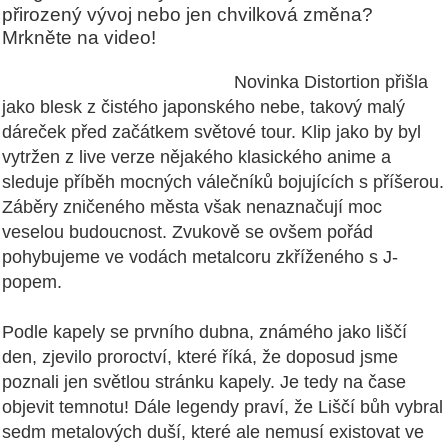
přirozený vývoj nebo jen chvilková změna?
Mrkněte na video!
Novinka Distortion přišla
jako blesk z čistého japonského nebe, takový malý
dáreček před začátkem světové tour. Klip jako by byl
vytržen z live verze nějakého klasického anime a
sleduje příběh mocných válečníků bojujících s příšerou.
Záběry zničeného města však nenaznačují moc
veselou budoucnost. Zvukově se ovšem pořád
pohybujeme ve vodách metalcoru zkříženého s J-
popem.
Podle kapely se prvního dubna, známého jako liščí
den, zjevilo proroctví, které říká, že doposud jsme
poznali jen světlou stránku kapely. Je tedy na čase
objevit temnotu! Dále legendy praví, že Liščí bůh vybral
sedm metalových duší, které ale nemusí existovat ve