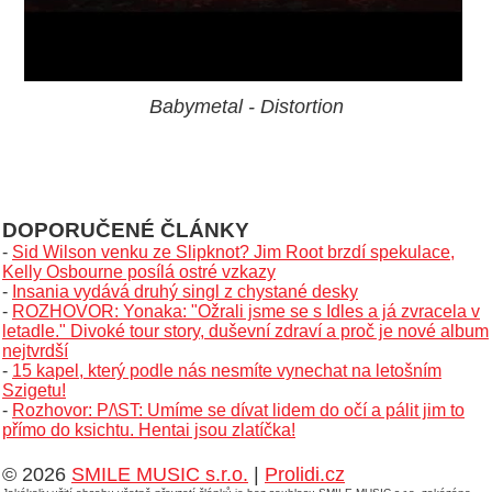
Babymetal - Distortion
DOPORUČENÉ ČLÁNKY
-
Sid Wilson venku ze Slipknot? Jim Root brzdí spekulace,
Kelly Osbourne posílá ostré vzkazy
-
Insania vydává druhý singl z chystané desky
-
ROZHOVOR: Yonaka: "Ožrali jsme se s Idles a já zvracela v
letadle." Divoké tour story, duševní zdraví a proč je nové album
nejtvrdší
-
15 kapel, který podle nás nesmíte vynechat na letošním
Szigetu!
-
Rozhovor: P/\ST: Umíme se dívat lidem do očí a pálit jim to
přímo do ksichtu. Hentai jsou zlatíčka!
© 2026
SMILE MUSIC s.r.o.
|
Prolidi.cz