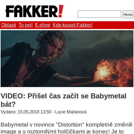
Oblasti
To nej!
E-shop
Kde koupit Fakker!
VIDEO: Přišel čas začít se Babymetal
bát?
Vydáno: 15.05.2018 13:50 - Lucie Mařanová
Babymetal v novince "Distortion" kompletně změnili
image a s roztomilými holčičkami je konec! Je to