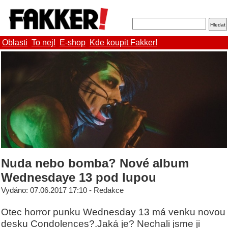
Oblasti
To nej!
E-shop
Kde koupit Fakker!
Nuda nebo bomba? Nové album
Wednesdaye 13 pod lupou
Vydáno: 07.06.2017 17:10 - Redakce
Otec horror punku Wednesday 13 má venku novou
desku Condolences?.Jaká je? Nechali jsme ji