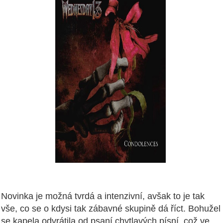
Novinka je možná tvrdá a intenzivní, avšak to je tak
vše, co se o kdysi tak zábavné skupině dá říct. Bohužel
se kapela odvrátila od psaní chytlavých písní, což ve