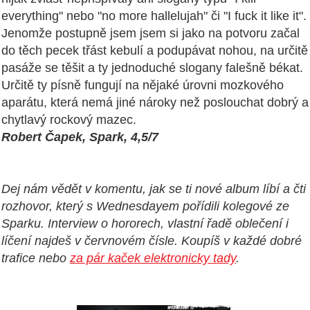
everything" nebo "no more hallelujah" či "I fuck it like it".
Jenomže postupně jsem jsem si jako na potvoru začal
do těch pecek třást kebulí a podupávat nohou, na určitě
pasáže se těšit a ty jednoduché slogany falešně békat.
Určitě ty písně fungují na nějaké úrovni mozkového
aparátu, která nemá jiné nároky než poslouchat dobrý a
chytlavý rockový mazec.
Robert Čapek, Spark, 4,5/7
Dej nám vědět v komentu, jak se ti nové album líbí a čti
rozhovor, který s Wednesdayem pořídili kolegové ze
Sparku. Interview o hororech, vlastní řadě oblečení i
líčení najdeš v červnovém čísle. Koupíš v každé dobré
trafice nebo
za pár kaček elektronicky tady
.