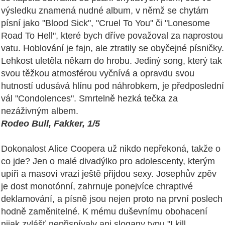
výsledku znamená nudné album, v němž se chytám
písní jako "Blood Sick", "Cruel To You" či "Lonesome
Road To Hell", které bych dříve považoval za naprostou
vatu. Hoblování je fajn, ale ztratily se obyčejné písničky.
Lehkost uletěla někam do hrobu. Jediný song, který tak
svou těžkou atmosférou vyčnívá a opravdu svou
hutností udusává hlínu pod náhrobkem, je předposlední
vál "Condolences". Smrtelně hezká tečka za
nezáživným albem.
Rodeo Bull, Fakker, 1/5
Dokonalost Alice Coopera už nikdo nepřekoná, takže o
co jde? Jen o malé divadýlko pro adolescenty, kterým
upíři a masoví vrazi ještě přijdou sexy. Josephův zpěv
je dost monotónní, zahrnuje ponejvíce chraptivé
deklamování, a písně jsou nejen proto na první poslech
hodně zaměnitelné. K mému duševnímu obohacení
nijak zvlášť nepřispívaly ani slogany typu "I kill