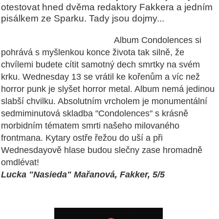
otestovat hned dvěma redaktory Fakkera a jedním
pisálkem ze Sparku. Tady jsou dojmy...
Album Condolences si
pohrává s myšlenkou konce života tak silně, že
chvílemi budete cítit samotný dech smrtky na svém
krku. Wednesday 13 se vrátil ke kořenům a víc než
horror punk je slyšet horror metal. Album nemá jedinou
slabší chvilku. Absolutním vrcholem je monumentální
sedmiminutová skladba "Condolences" s krásně
morbidním tématem smrti našeho milovaného
frontmana. Kytary ostře řežou do uší a při
Wednesdayově hlase budou slečny zase hromadně
omdlévat!
Lucka "Nasieda" Mařanová, Fakker, 5/5