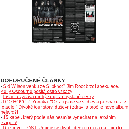
DOPORUČENÉ ČLÁNKY
-
Sid Wilson venku ze Slipknot? Jim Root brzdí spekulace,
Kelly Osbourne posílá ostré vzkazy
-
Insania vydává druhý singl z chystané desky
-
ROZHOVOR: Yonaka: "Ožrali jsme se s Idles a já zvracela v
letadle." Divoké tour story, duševní zdraví a proč je nové album
nejtvrdší
-
15 kapel, který podle nás nesmíte vynechat na letošním
Szigetu!
-
Rozhovor: P/\ST: Umíme se dívat lidem do očí a pálit jim to