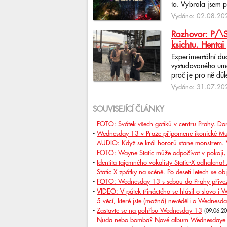
to. Vybrala jsem p
Vydáno: 02.08.202
Rozhovor: P/\ST
ksichtu. Hentai 
Experimentální du
vystudovaného uměl
proč je pro ně důlež
Vydáno: 31.07.202
SOUVISEJÍCÍ ČLÁNKY
-
FOTO: Svátek všech gotiků v centru Prahy. D
-
Wednesday 13 v Praze připomene ikonické Murd
-
AUDIO: Když se král hororů stane monstrem. 
-
FOTO: Wayne Static může odpočívat v pokoji, 
-
Identita tajemného vokalisty Static-X odhalena! 
-
Static-X zpátky na scéně. Po deseti letech se o
-
FOTO: Wednesday 13 s sebou do Prahy přivezl
-
VIDEO: V pátek třináctého se hlásil o slovo i
-
5 věcí, které jste (možná) nevěděli o Wednesd
-
Zastavte se na pohřbu Wednesday 13
(09.06.2
-
Nuda nebo bomba? Nové album Wednesdaye 