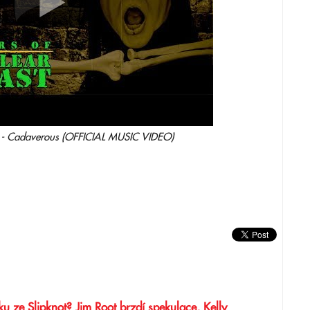
Cadaverous (OFFICIAL MUSIC VIDEO)
u ze Slipknot? Jim Root brzdí spekulace, Kelly