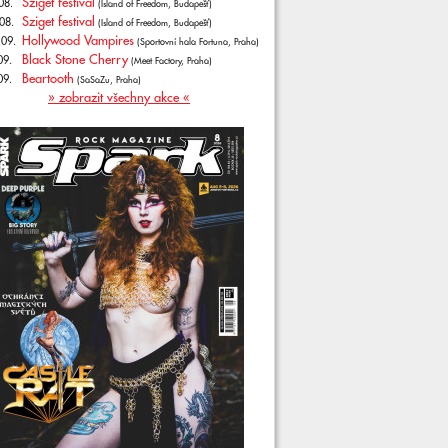
Sziget festival
08.
(Island of Freedom, Budapešť)
Sziget festival
08.
(Island of Freedom, Budapešť)
Hollywood Vampires
.09.
(Sportovní hala Fortuna, Praha)
Black Stone Cherry
09.
(Meet Factory, Praha)
Beartooth
09.
(SaSaZu, Praha)
» zobrazit všechny akce «