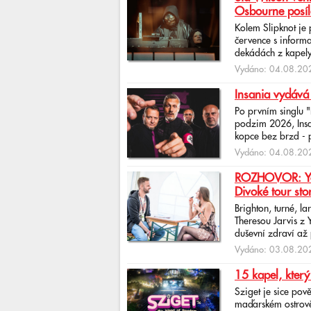
Osbourne posíl
Kolem Slipknot je
července s informa
dekádách z kapely
Vydáno: 04.08.202
Insania vydává
Po prvním singlu 
podzim 2026, Insan
kopce bez brzd - po
Vydáno: 04.08.202
ROZHOVOR: Yona
Divoké tour sto
Brighton, turné, l
Theresou Jarvis z
duševní zdraví až 
Vydáno: 03.08.202
15 kapel, který
Sziget je sice pov
maďarském ostrově 