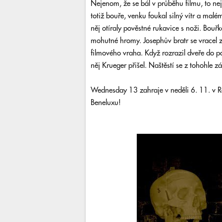
Nejenom, že se bál v průběhu filmu, to nejh
totiž bouře, venku foukal silný vítr a mal
něj otíraly pověstné rukavice s noži. Bouřk
mohutné hromy. Josephův bratr se vracel 
filmového vraha. Když rozrazil dveře do poko
něj Krueger přišel. Naštěstí se z tohohle zá
Wednesday 13 zahraje v neděli 6. 11. v Ro
Beneluxu!