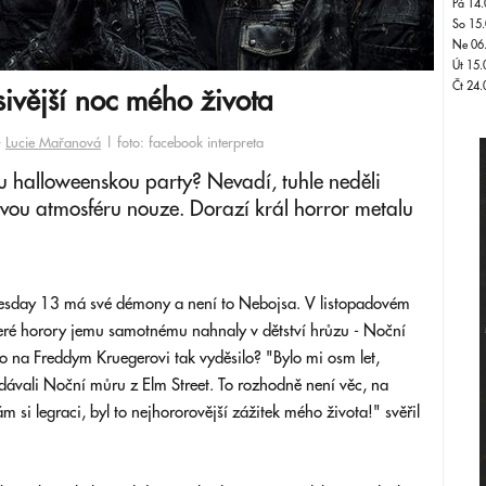
Pá 14.
So 15.
Ne 06
Út 15.
Čt 24.
vější noc mého života
-
Lucie Mařanová
| foto: facebook interpreta
ou halloweenskou party? Nevadí, tuhle neděli
ivou atmosféru nouze. Dorazí král horror metalu
esday 13 má své démony a není to Nebojsa. V listopadovém
eré horory jemu samotnému nahnaly v dětství hrůzu - Noční
ho na Freddym Kruegerovi tak vyděsilo? "Bylo mi osm let,
na dávali Noční můru z Elm Street. To rozhodně není věc, na
 si legraci, byl to nejhororovější zážitek mého života!" svěřil