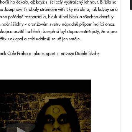
orší ho čekalo, až když si šel celý vystrašený lehnout. Blížila se
ému Josephovi škrábaly stromové větvičky na okno, jak kdyby se o
a se pořádně rozparádila, blesk stíhal blesk a všechno dovršily
z noční šichty v oranžovém svetru nápadně připomínající ohoz
je a osvítil ho blesk, Joseph si byl stoprocentně jistý, že si pro
žitku oklepal a celé události se už jen směje.
ck Café Praha a jako support si přiveze Diablo Blvd z