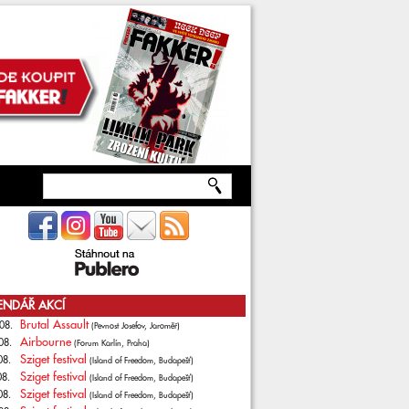
ENDÁŘ AKCÍ
Brutal Assault
08.
(Pevnost Josefov, Jaroměř)
Airbourne
08.
(Forum Karlín, Praha)
Sziget festival
08.
(Island of Freedom, Budapešť)
Sziget festival
08.
(Island of Freedom, Budapešť)
Sziget festival
08.
(Island of Freedom, Budapešť)