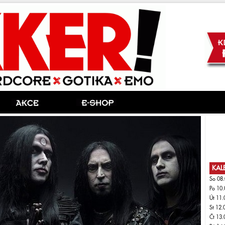
KAL
So 08.
Po 10.
Út 11.
St 12.
Čt 13.