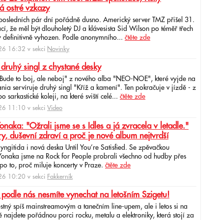
á ostré vzkazy
 posledních pár dní pořádně dusno. Americký server TMZ přišel 31.
cí, že měl být dlouholetý DJ a klávesista Sid Wilson po téměř třech
 definitivně vyhozen. Podle anonymního...
čtěte zde
6 16:32 v sekci
Novinky
 druhý singl z chystané desky
"Bude to boj, ale neboj" z nového alba "NEO-NOE", které vyjde na
ia servíruje druhý singl "Kříž a kamení". Ten pokračuje v jízdě - z
 sarkastické koleji, na které sviští celé...
čtěte zde
6 11:10 v sekci
Video
ka: "Ožrali jsme se s Idles a já zvracela v letadle."
ry, duševní zdraví a proč je nové album nejtvrdší
aryngitida i nová deska Until You’re Satisfied. Se zpěvačkou
 Yonaka jsme na Rock for People probrali všechno od hudby přes
po to, proč miluje koncerty v Praze.
čtěte zde
6 10:20 v sekci
Fakkerník
 podle nás nesmíte vynechat na letošním Szigetu!
ěstný spíš mainstreamovým a tanečním line-upem, ale i letos si na
najdete pořádnou porci rocku, metalu a elektroniky, která stojí za