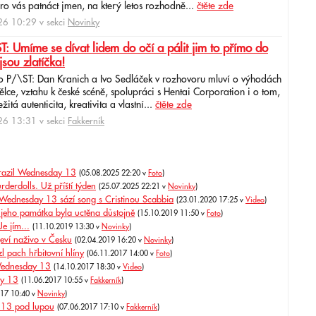
ro vás patnáct jmen, na který letos rozhodně...
čtěte zde
6 10:29 v sekci
Novinky
: Umíme se dívat lidem do očí a pálit jim to přímo do
jsou zlatíčka!
o P/\ST: Dan Kranich a Ivo Sedláček v rozhovoru mluví o výhodách
ce, vztahu k české scéně, spolupráci s Hentai Corporation i o tom,
itá autenticita, kreativita a vlastní...
čtěte zde
6 13:31 v sekci
Fakkerník
orazil Wednesday 13
(05.08.2025 22:20 v
Foto
)
erdolls. Už příští týden
(25.07.2025 22:21 v
Novinky
)
Wednesday 13 sází song s Cristinou Scabbia
(23.01.2020 17:25 v
Video
)
jeho památka byla uctěna důstojně
(15.10.2019 11:50 v
Foto
)
Je jím...
(11.10.2019 13:30 v
Novinky
)
bjeví naživo v Česku
(02.04.2019 16:20 v
Novinky
)
 pach hřbitovní hlíny
(06.11.2017 14:00 v
Foto
)
 Wednesday 13
(14.10.2017 18:30 v
Video
)
ay 13
(11.06.2017 10:55 v
Fakkerník
)
017 10:40 v
Novinky
)
13 pod lupou
(07.06.2017 17:10 v
Fakkerník
)