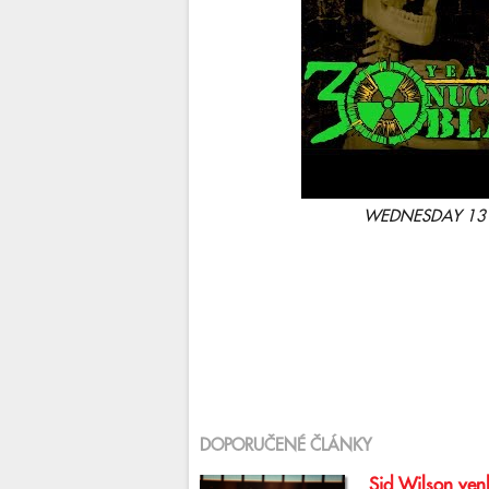
WEDNESDAY 13 - 
DOPORUČENÉ ČLÁNKY
Sid Wilson venk