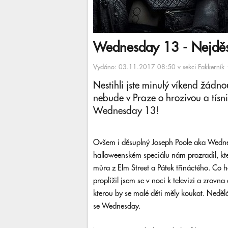
Wednesday 13 - Nejděsi
Vydáno: 03.11.2017 08:50 v sekci
Fakkerník
Nestihli jste minulý víkend žádn
nebude v Praze o hrozivou a tísn
Wednesday 13!
Ovšem i děsuplný Joseph Poole aka Wedn
halloweenském speciálu nám prozradil, kt
můra z Elm Street a Pátek třináctého. Co 
proplížil jsem se v noci k televizi a zrov
kterou by se malé děti měly koukat. Nedělám
se Wednesday.