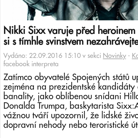
Nikki Sixx varuje před heroinem
si s tímhle svinstvem nezahrávejt
Vydáno: 22.09.2016 15:10 v sekci
Novinky
-
K
facebook interpreta
Zatímco obyvatelé Spojených států up
zejména na prezidentské kandidáty a
banality, jako oblíbenou snídani Hill
Donalda Trumpa, baskytarista Sixx:A
vážnou tváří upozornil, že lidské živo
dopravní nehody nebo teroristické út