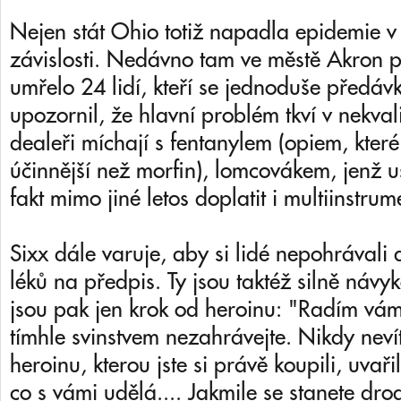
Nejen stát Ohio totiž napadla epidemie 
závislosti. Nedávno tam ve městě Akron p
umřelo 24 lidí, kteří se jednoduše předávk
upozornil, že hlavní problém tkví v nekval
dealeři míchají s fentanylem (opiem, které 
účinnější než morfin), lomcovákem, jenž u
fakt mimo jiné letos doplatit i multiinstrum
Sixx dále varuje, aby si lidé nepohrávali 
léků na předpis. Ty jsou taktéž silně návyk
jsou pak jen krok od heroinu: "Radím vám
tímhle svinstvem nezahrávejte. Nikdy neví
heroinu, kterou jste si právě koupili, uvařil
co s vámi udělá.... Jakmile se stanete dro