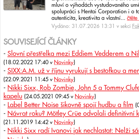
mluví o výhodách vystudovaného uměl
spolupráci s Hentai Corporation i o t
autenticita, kreativita a vlastní...
čtěte
Vydáno: 31.07.2026 13:31 v sekci
Fa
SOUVISEJÍCÍ ČLÁNKY
-
Slovní přestřelka mezi Eddiem Vedderem a N
(18.02.2022 17:40 v
Novinky
)
-
SIXX:A.M. už v říjnu vyrukují s bestofkou a m
(22.09.2021 11:45 v
Novinky
)
-
Nikki Sixx, Rob Zombie, John 5 a Tommy Clufe
kapelu
(24.05.2021 09:45 v
Novinky
)
-
Label Better Noise šikovně spojí hudbu a film
(
-
Návrat roku? Mötley Crüe odvolali definitivní 
(21.11.2019 14:42 v
Novinky
)
-
Nikki Sixx radí Ivanovi jak nechlastat: Nelži s