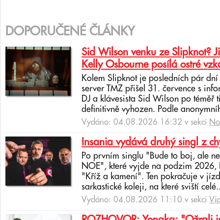
DOPORUČENÉ ČLÁNKY
Sid Wilson venku ze Slipknot? J
Kelly Osbourne posílá ostré vzk
Kolem Slipknot je posledních pár dn
server TMZ přišel 31. července s info
DJ a klávesista Sid Wilson po téměř 
definitivně vyhozen. Podle anonymní
Vydáno: 04.08.2026 16:32 v sekci
No
Insania vydává druhý singl z c
Po prvním singlu "Bude to boj, ale 
NOE", které vyjde na podzim 2026, In
"Kříž a kamení". Ten pokračuje v jíz
sarkastické koleji, na které sviští celé.
Vydáno: 04.08.2026 11:10 v sekci
Vi