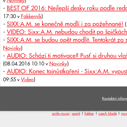
v
Novinky
)
-
BEST OF 2016: Nejlepší desky roku podle red
17:30 v
Fakkerník
)
-
SIXX:A.M. se konečně modlí i za požehnané!
-
VIDEO: Sixx:A.M. nebudou chodit po špičkác
-
SIXX:A.M. se budou opět modlit. Tentokrát za 
Novinky
)
-
AUDIO: Schází ti motivace? Pusť si druhou vla
(08.04.2016 10:10 v
Novinky
)
-
AUDIO: Konec tajnůstkaření - Sixx:A.M. vypusti
09:55 v
Video
)
Kontaktní infor
smile music
:
spark
|
fakker
|
czech blade
|
mus