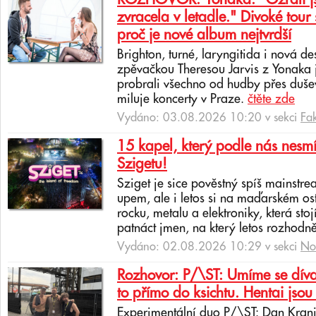
ROZHOVOR: Yonaka: "Ožrali jsm
zvracela v letadle." Divoké tour 
proč je nové album nejtvrdší
Brighton, turné, laryngitida i nová de
zpěvačkou Theresou Jarvis z Yonaka 
probrali všechno od hudby přes dušev
miluje koncerty v Praze.
čtěte zde
Vydáno: 03.08.2026 10:20 v sekci
Fa
15 kapel, který podle nás nesmí
Szigetu!
Sziget je sice pověstný spíš mainstr
upem, ale i letos si na maďarském os
rocku, metalu a elektroniky, která sto
patnáct jmen, na který letos rozhodně
Vydáno: 02.08.2026 10:29 v sekci
No
Rozhovor: P/\ST: Umíme se dívat
to přímo do ksichtu. Hentai jsou 
Experimentální duo P/\ST: Dan Krani