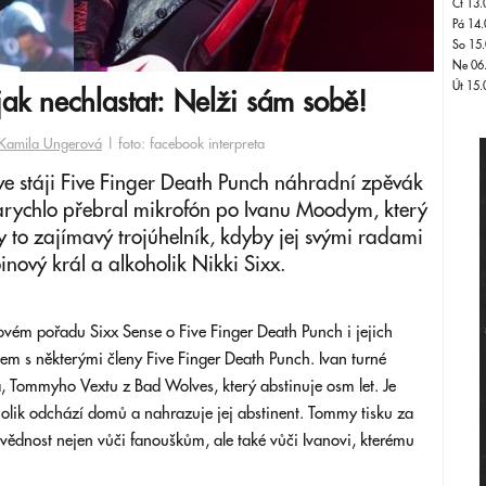
Čt 13.
Pá 14.
So 15.
Ne 06
Út 15.
jak nechlastat: Nelži sám sobě!
Kamila Ungerová
| foto: facebook interpreta
ve stáji Five Finger Death Punch náhradní zpěvák
arychlo přebral mikrofón po Ivanu Moodym, který
y to zajímavý trojúhelník, kdyby jej svými radami
inový král a alkoholik Nikki Sixx.
ovém pořadu Sixx Sense o Five Finger Death Punch i jejich
sem s některými členy Five Finger Death Punch. Ivan turné
a, Tommyho Vextu z Bad Wolves, který abstinuje osm let. Je
holik odchází domů a nahrazuje jej abstinent. Tommy tisku za
ovědnost nejen vůči fanouškům, ale také vůči Ivanovi, kterému