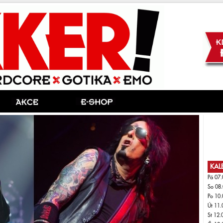
KAL
Pá 07.
So 08.
Po 10.
Út 11.
St 12.