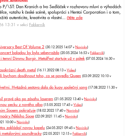
o P/\ST: Dan Kranich a Ivo Sedláček v rozhovoru mluví o výhodách
ce, vztahu k české scéně, spolupráci s Hentai Corporation i o tom,
itá autenticita, kreativita a vlastní...
čtěte zde
6 13:31 v sekci
Fakkerník
iversary Best Of Volume 2
(30.12.2025 14:07 v
Novinky
)
oncert baladou by byla sebevražda
(20.05.2024 16:53 v
Fakkerník
)
i temní Dimmu Borgir. MetalFest startuje už v pátek
(07.05.2024 16:30 v
asakrózní death metal
(16.11.2022 08:13 v
Video
)
těli bychom dosáhnout toho, co se povedlo Queen
(03.09.2022 10:10 v
a dveřmi. Hvězdná sestava dala do kupy společný song
(17.08.2022 11:30 v
nil pravé oko po zásahu laserem
(21.05.2022 13:40 v
Novinky
)
elnou pecku z nového alba
(15.05.2022 17:45 v
Video
)
kkim Sixxem pokračuje
(18.02.2022 17:40 v
Novinky
)
emoáry Nikkiho Sixxe
(22.09.2021 11:45 v
Novinky
)
021 10:00 v
Novinky
)
tos zakládají novou kapelu
(24.05.2021 09:45 v
Novinky
)
i metalovými soundtracky
(22.05.2021 12:15 v
Fakkerník
)