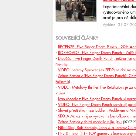
Experimentální du
vystudovaného uměl
proč je pro ně důlež
Vydáno: 31.07.202
SOUVISEJÍCÍ ČLÁNKY
-
RECENZE: Five Finger Death Punch - 20th Ann
-
ROZHOVOR: Five Finger Death Punch - Začít k
-
Divočáci Five Finger Death Punch, něžná Tarja 
Novinky
)
-
VIDEO: Jeremy Spencer (ex-FFDP) se dal na m
-
Zoltan Bathory (Five Finger Death Punch): Ch
Fakkerník
)
-
VIDEO: Metalový thriller The Retaliators je z
Video
)
-
Ivan Moody z Five Finger Death Punch si pora
-
VIDEO: Five Finger Death Punch servírují pek
-
Slovní přestřelka mezi Eddiem Vedderem a Ni
-
SIXX:A.M. už v říjnu vyrukují s bestofkou a m
-
Zoltan Bathory sbírá medaile v jiu-jitsu
(07.07.2
-
Nikki Sixx, Rob Zombie, John 5 a Tommy Clufe
-
Hry & metal (II.) - TOP gamesy s licencovaným