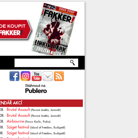
ENDÁŘ AKCÍ
Brutal Assault
08.
(Pevnost Josefov, Jaroměř)
Brutal Assault
08.
(Pevnost Josefov, Jaroměř)
Airbourne
08.
(Forum Karlín, Praha)
Sziget festival
08.
(Island of Freedom, Budapešť)
Sziget festival
08.
(Island of Freedom, Budapešť)