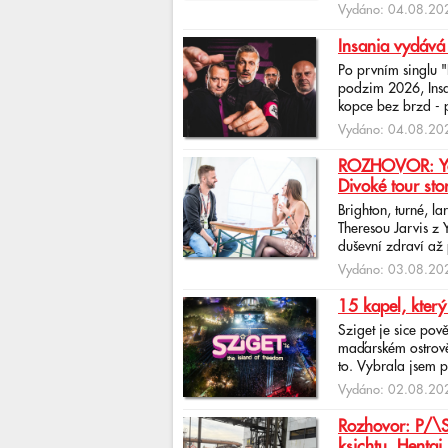
Vydáno: 04.08.202
Insania vydává
Po prvním singlu 
podzim 2026, Insan
kopce bez brzd - po
Vydáno: 04.08.202
ROZHOVOR: Yona
Divoké tour sto
Brighton, turné, l
Theresou Jarvis z
duševní zdraví až 
Vydáno: 03.08.202
15 kapel, který
Sziget je sice pov
maďarském ostrově 
to. Vybrala jsem p
Vydáno: 02.08.202
Rozhovor: P/\ST
ksichtu. Hentai 