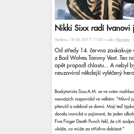
Nikki Sixx radí Ivanovi 
Vydáno: 18.06.2017 11:05 v sekci
Novinky
-
Od středy 14. června zaskakuje 
z Bad Wolves Tommy Vext. Ten n
opět propadl chlastu... A nebyl b
neuzavíral někdejší vyléčený hero
Baskytarista Sixx:A.M. se ve svém rozhlas
nesnázích rozpovídal ve velkém: "Mluvil j
přerušil a odebral se domů. Mají teď týpk
docela ironické a zajímavé, že jeden alko
Five Finger Death Punch řekl, že cítí zodp
ukáže, co může za střízliva dokázat."