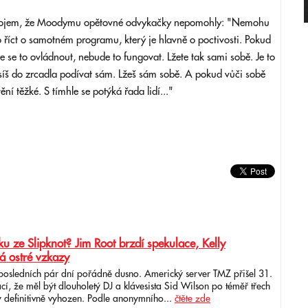
á dojem, že Moodymu opětovné odvykačky nepomohly: "Nemohu
říct o samotném programu, který je hlavně o poctivosti. Pokud
íte se to ovládnout, nebude to fungovat. Lžete tak sami sobě. Je to
síš do zrcadla podívat sám. Lžeš sám sobě. A pokud vůči sobě
ní těžké. S tímhle se potýká řada lidí..."
u ze Slipknot? Jim Root brzdí spekulace, Kelly
á ostré vzkazy
 posledních pár dní pořádně dusno. Americký server TMZ přišel 31.
cí, že měl být dlouholetý DJ a klávesista Sid Wilson po téměř třech
 definitivně vyhozen. Podle anonymního...
čtěte zde