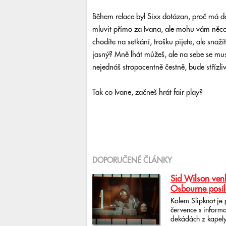
Během relace byl Sixx dotázan, proč m
mluvit přímo za Ivana, ale mohu vám něco 
chodíte na setkání, trošku pijete, ale snaž
jasný? Mně lhát můžeš, ale na sebe se mu
nejednáš stropocentně čestně, bude střízlivě
Tak co Ivane, začneš hrát fair play?
DOPORUČENÉ ČLÁNKY
Sid Wilson venk
Osbourne posíl
Kolem Slipknot je
července s informa
dekádách z kapely