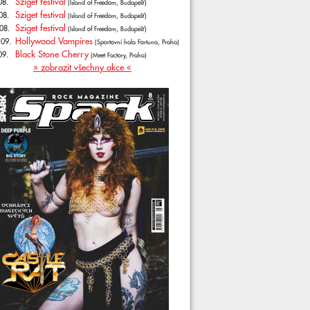
Sziget festival
08.
(Island of Freedom, Budapešť)
Sziget festival
08.
(Island of Freedom, Budapešť)
Sziget festival
08.
(Island of Freedom, Budapešť)
Hollywood Vampires
.09.
(Sportovní hala Fortuna, Praha)
Black Stone Cherry
09.
(Meet Factory, Praha)
» zobrazit všechny akce «