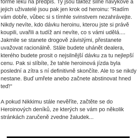
formě léků na předpis. Ty jsou taktéž silně návykové a
jejich uživatelé jsou pak jen krok od heroinu: "Radím
vám dobře, vůbec si s tímhle svinstvem nezahrávejte.
Nikdy nevíte, kdo dávku heroinu, kterou jste si právě
koupili, uvařili a tudíž ani nevíte, co s vámi udělá....
Jakmile se stanete drogově závislými, přestanete
uvažovat racionálně. Stále budete uhánět dealera,
kterého budete prosit o nejsilnější dávku za tu nejlepší
cenu. Pak si slíbíte, že tahle heroinová jízda byla
poslední a zítra s ní definitivně skončíte. Ale to se nikdy
nestane. Buď umřete anebo začnete abstinovat hned
teď!"
A pokud Nikkimu stále nevěříte, začtěte se do
Heroinových deníků, ze kterých se vám po několik
stránkách zaručeně zvedne žaludek...