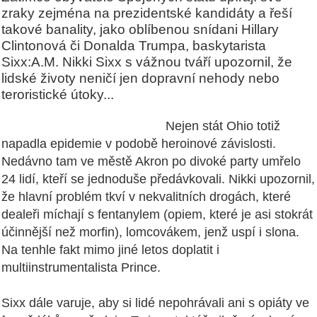
zraky zejména na prezidentské kandidáty a řeší
takové banality, jako oblíbenou snídani Hillary
Clintonová či Donalda Trumpa, baskytarista
Sixx:A.M. Nikki Sixx s vážnou tváří upozornil, že
lidské životy neničí jen dopravní nehody nebo
teroristické útoky...
Nejen stát Ohio totiž
napadla epidemie v podobě heroinové závislosti.
Nedávno tam ve městě Akron po divoké party umřelo
24 lidí, kteří se jednoduše předávkovali. Nikki upozornil,
že hlavní problém tkví v nekvalitních drogách, které
dealeři míchají s fentanylem (opiem, které je asi stokrát
účinnější než morfin), lomcovákem, jenž uspí i slona.
Na tenhle fakt mimo jiné letos doplatit i
multiinstrumentalista Prince.
Sixx dále varuje, aby si lidé nepohrávali ani s opiáty ve