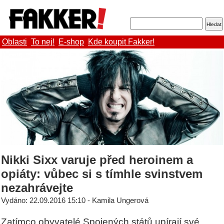
Oblasti
To nej!
E-shop
Kde koupit Fakker!
Nikki Sixx varuje před heroinem a
opiáty: vůbec si s tímhle svinstvem
nezahrávejte
Vydáno: 22.09.2016 15:10 - Kamila Ungerová
Zatímco obyvatelé Spojených států upírají své