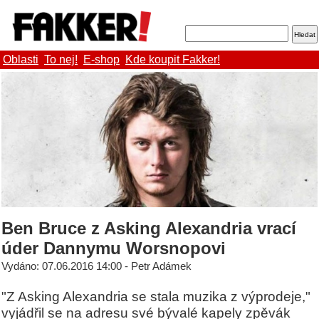
Oblasti
To nej!
E-shop
Kde koupit Fakker!
Ben Bruce z Asking Alexandria vrací
úder Dannymu Worsnopovi
Vydáno: 07.06.2016 14:00 - Petr Adámek
"Z Asking Alexandria se stala muzika z výprodeje,"
vyjádřil se na adresu své bývalé kapely zpěvák