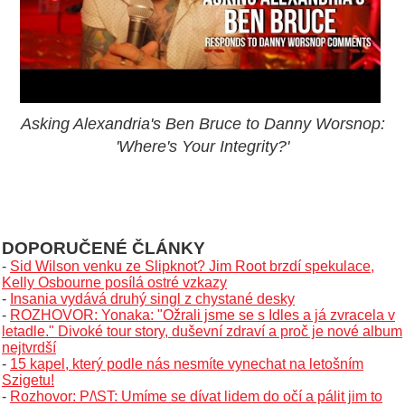
Asking Alexandria's Ben Bruce to Danny Worsnop:
'Where's Your Integrity?'
DOPORUČENÉ ČLÁNKY
-
Sid Wilson venku ze Slipknot? Jim Root brzdí spekulace,
Kelly Osbourne posílá ostré vzkazy
-
Insania vydává druhý singl z chystané desky
-
ROZHOVOR: Yonaka: "Ožrali jsme se s Idles a já zvracela v
letadle." Divoké tour story, duševní zdraví a proč je nové album
nejtvrdší
-
15 kapel, který podle nás nesmíte vynechat na letošním
Szigetu!
-
Rozhovor: P/\ST: Umíme se dívat lidem do očí a pálit jim to