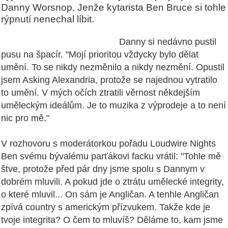
Danny Worsnop. Jenže kytarista Ben Bruce si tohle
rýpnutí nenechal líbit.
Danny si nedávno pustil
pusu na špacír. "Mojí prioritou vždycky bylo dělat
umění. To se nikdy nezměnilo a nikdy nezmění. Opustil
jsem Asking Alexandria, protože se najednou vytratilo
to umění. V mých očích ztratili věrnost někdejším
uměleckým ideálům. Je to muzika z výprodeje a to není
nic pro mě."
V rozhovoru s moderátorkou pořadu Loudwire Nights
Ben svému bývalému parťákovi facku vrátil: "Tohle mě
štve, protože před pár dny jsme spolu s Dannym v
dobrém mluvili. A pokud jde o ztrátu umělecké integrity,
o které mluvil... On sám je Angličan. A tenhle Angličan
zpívá country s americkým přízvukem. Takže kde je
tvoje integrita? O čem to mluvíš? Děláme to, kam jsme