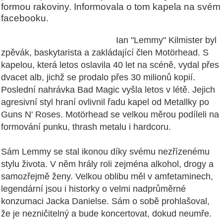
formou rakoviny. Informovala o tom kapela na svém
facebooku.
Ian "Lemmy" Kilmister byl
zpěvák, baskytarista a zakládající člen Motörhead. S
kapelou, která letos oslavila 40 let na scéně, vydal přes
dvacet alb, jichž se prodalo přes 30 milionů kopií.
Poslední nahrávka Bad Magic vyšla letos v létě. Jejich
agresivní styl hraní ovlivnil řadu kapel od Metallky po
Guns N' Roses.
Motörhead
se velkou měrou podíleli na
formování punku, thrash metalu i hardcoru.
Sám Lemmy se stal ikonou díky svému nezřízenému
stylu života. V něm hrály roli zejména alkohol, drogy a
samozřejmě ženy. Velkou oblibu měl v amfetaminech,
legendární jsou i historky o velmi nadprůměrné
konzumaci Jacka Danielse. Sám o sobě prohlašoval,
že je nezničitelný a bude koncertovat, dokud neumře.