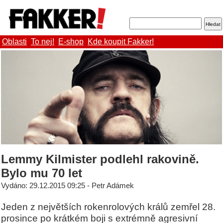
Oblasti
To nej!
E-shop
Kde koupit Fakker!
Lemmy Kilmister podlehl rakovině.
Bylo mu 70 let
Vydáno: 29.12.2015 09:25 - Petr Adámek
Jeden z největších rokenrolových králů zemřel 28.
prosince po krátkém boji s extrémně agresivní