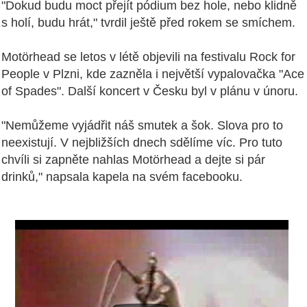
"Dokud budu moct přejít pódium bez hole, nebo klidně
s holí, budu hrát," tvrdil ještě před rokem se smíchem.
Motörhead
se letos v létě objevili na festivalu Rock for
People v Plzni, kde zazněla i největší vypalovačka "Ace
of Spades". Další koncert v Česku byl v plánu v únoru.
"
Nemůžeme
vyjádřit náš smutek a
šok. Slova pro to
neexistují.
V
nejbližších dnech sdělíme víc. Pro tuto
chvíli si zapněte
nahlas
Motörhead
a dejte si pár
drinků," napsala kapela na svém facebooku.