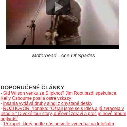
Motörhead - Ace Of Spades
DOPORUČENÉ ČLÁNKY
-
Sid Wilson venku ze Slipknot? Jim Root brzdí spekulace,
Kelly Osbourne posílá ostré vzkazy
-
Insania vydává druhý singl z chystané desky
-
ROZHOVOR: Yonaka: "Ožrali jsme se s Idles a já zvracela v
letadle." Divoké tour story, duševní zdraví a proč je nové album
nejtvrdší
-
15 kapel, který podle nás nesmíte vynechat na letošním