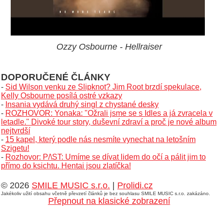
Ozzy Osbourne - Hellraiser
DOPORUČENÉ ČLÁNKY
-
Sid Wilson venku ze Slipknot? Jim Root brzdí spekulace,
Kelly Osbourne posílá ostré vzkazy
-
Insania vydává druhý singl z chystané desky
-
ROZHOVOR: Yonaka: "Ožrali jsme se s Idles a já zvracela v
letadle." Divoké tour story, duševní zdraví a proč je nové album
nejtvrdší
-
15 kapel, který podle nás nesmíte vynechat na letošním
Szigetu!
-
Rozhovor: P/\ST: Umíme se dívat lidem do očí a pálit jim to
přímo do ksichtu. Hentai jsou zlatíčka!
© 2026
SMILE MUSIC s.r.o.
|
Prolidi.cz
Jakékoliv užití obsahu včetně převzetí článků je bez souhlasu SMILE MUSIC s.r.o. zakázáno.
Přepnout na klasické zobrazení