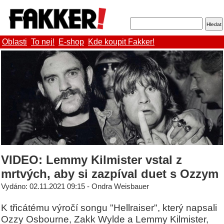
Oblasti
To nej!
E-shop
Kde koupit Fakker!
VIDEO: Lemmy Kilmister vstal z
mrtvých, aby si zazpíval duet s Ozzym
Vydáno: 02.11.2021 09:15 - Ondra Weisbauer
K třicátému výročí songu "Hellraiser", který napsali
Ozzy Osbourne, Zakk Wylde a Lemmy Kilmister,