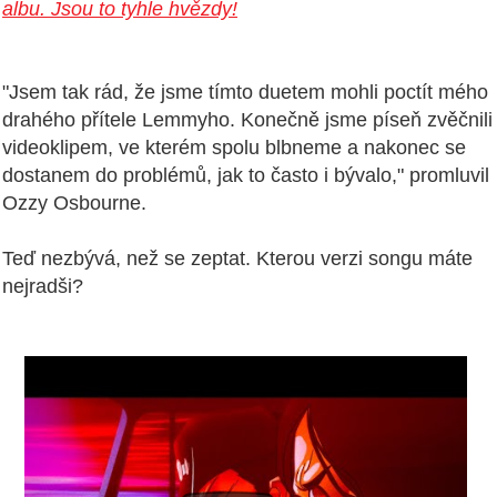
albu. Jsou to tyhle hvězdy!
"Jsem tak rád, že jsme tímto duetem mohli poctít mého
drahého přítele Lemmyho. Konečně jsme píseň zvěčnili
videoklipem, ve kterém spolu blbneme a nakonec se
dostanem do problémů, jak to často i bývalo," promluvil
Ozzy Osbourne.
Teď nezbývá, než se zeptat. Kterou verzi songu máte
nejradši?