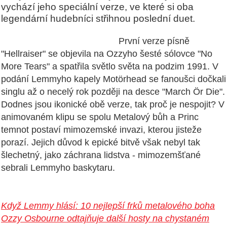
vychází jeho speciální verze, ve které si oba
legendární hudebníci střihnou poslední duet.
První verze písně
"Hellraiser" se objevila na Ozzyho šesté sólovce "No
More Tears" a spatřila světlo světa na podzim 1991. V
podání Lemmyho kapely Motörhead se fanoušci dočkali
singlu až o necelý rok později na desce "March Ör Die".
Dodnes jsou ikonické obě verze, tak proč je nespojit? V
animovaném klipu se spolu Metalový bůh a Princ
temnot postaví mimozemské invazi, kterou jisteže
porazí. Jejich důvod k epické bitvě však nebyl tak
šlechetný, jako záchrana lidstva - mimozemšťané
sebrali Lemmyho baskytaru.
Když Lemmy hlásí: 10 nejlepší frků metalového boha
Ozzy Osbourne odtajňuje další hosty na chystaném