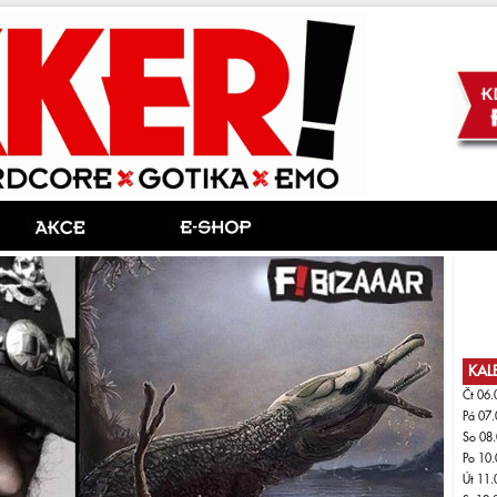
KAL
Čt 06.
Pá 07.
So 08.
Po 10.
Út 11.