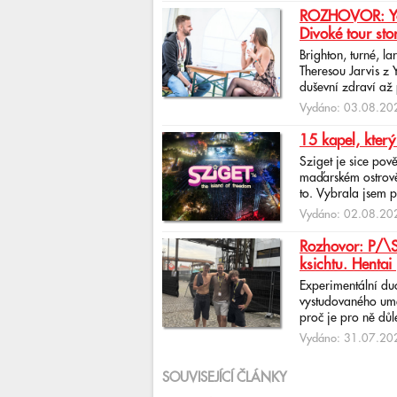
ROZHOVOR: Yona
Divoké tour sto
Brighton, turné, l
Theresou Jarvis z
duševní zdraví až 
Vydáno: 03.08.202
15 kapel, který
Sziget je sice pov
maďarském ostrově 
to. Vybrala jsem p
Vydáno: 02.08.202
Rozhovor: P/\ST
ksichtu. Hentai 
Experimentální du
vystudovaného uměl
proč je pro ně důlež
Vydáno: 31.07.202
SOUVISEJÍCÍ ČLÁNKY