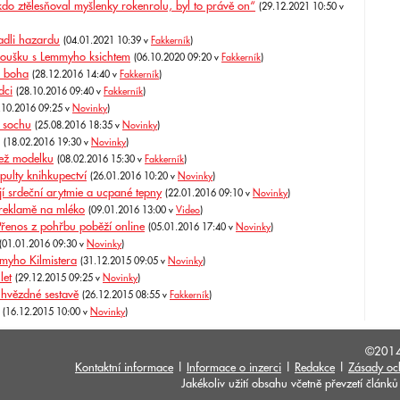
do ztělesňoval myšlenky rokenrolu, byl to právě on“
(29.12.2021 10:50 v
padli hazardu
(04.01.2021 10:39 v
Fakkerník
)
 roušku s Lemmyho ksichtem
(06.10.2020 09:20 v
Fakkerník
)
o boha
(28.12.2016 14:40 v
Fakkerník
)
dci
(28.10.2016 09:40 v
Fakkerník
)
.10.2016 09:25 v
Novinky
)
 sochu
(25.08.2016 18:35 v
Novinky
)
(18.02.2016 19:30 v
Novinky
)
než modelku
(08.02.2016 15:30 v
Fakkerník
)
pulty knihkupectví
(26.01.2016 10:20 v
Novinky
)
 srdeční arytmie a ucpané tepny
(22.01.2016 09:10 v
Novinky
)
 reklamě na mléko
(09.01.2016 13:00 v
Video
)
řenos z pohřbu poběží online
(05.01.2016 17:40 v
Novinky
)
(01.01.2016 09:30 v
Novinky
)
myho Kilmistera
(31.12.2015 09:05 v
Novinky
)
let
(29.12.2015 09:25 v
Novinky
)
hvězdné sestavě
(26.12.2015 08:55 v
Fakkerník
)
(16.12.2015 10:00 v
Novinky
)
©201
Kontaktní informace
|
Informace o inzerci
|
Redakce
|
Zásady oc
Jakékoliv užití obsahu včetně převzetí člán