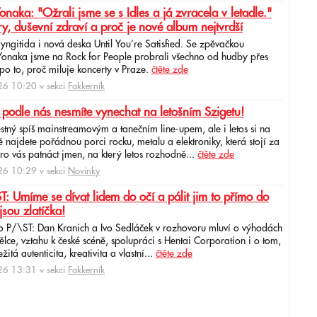
ka: "Ožrali jsme se s Idles a já zvracela v letadle."
ry, duševní zdraví a proč je nové album nejtvrdší
aryngitida i nová deska Until You’re Satisfied. Se zpěvačkou
 Yonaka jsme na Rock for People probrali všechno od hudby přes
po to, proč miluje koncerty v Praze.
čtěte zde
6 10:20 v sekci
Fakkerník
 podle nás nesmíte vynechat na letošním Szigetu!
ěstný spíš mainstreamovým a tanečním line-upem, ale i letos si na
najdete pořádnou porci rocku, metalu a elektroniky, která stojí za
ro vás patnáct jmen, na který letos rozhodně...
čtěte zde
6 10:29 v sekci
Novinky
: Umíme se dívat lidem do očí a pálit jim to přímo do
jsou zlatíčka!
o P/\ST: Dan Kranich a Ivo Sedláček v rozhovoru mluví o výhodách
ce, vztahu k české scéně, spolupráci s Hentai Corporation i o tom,
itá autenticita, kreativita a vlastní...
čtěte zde
6 13:31 v sekci
Fakkerník