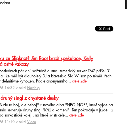
vodám.
u ze Slipknot? Jim Root brzdí spekulace, Kelly
á ostré vzkazy
 posledních pár dní pořádně dusno. Americký server TMZ přišel 31.
cí, že měl být dlouholetý DJ a klávesista Sid Wilson po téměř třech
 definitivně vyhozen. Podle anonymního...
čtěte zde
6 16:32 v sekci
Novinky
 druhý singl z chystané desky
"Bude to boj, ale neboj" z nového alba "NEO-NOE", které vyjde na
ia servíruje druhý singl "Kříž a kamení". Ten pokračuje v jízdě - z
 sarkastické koleji, na které sviští celé...
čtěte zde
6 11:10 v sekci
Video