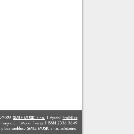
4-2026
SMILE MUSIC s.r.o.
| Vyrobil
Prolidi.cz
hrany o.ú.
|
Mobilní verze
| ISSN 2336-3649
ků je bez souhlasu SMILE MUSIC s.r.o. zakázáno.