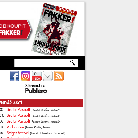
ENDÁŘ AKCÍ
Brutal Assault
08.
(Pevnost Josefov, Jaroměř)
Brutal Assault
08.
(Pevnost Josefov, Jaroměř)
Brutal Assault
08.
(Pevnost Josefov, Jaroměř)
Airbourne
08.
(Forum Karlín, Praha)
Sziget festival
08.
(Island of Freedom, Budapešť)