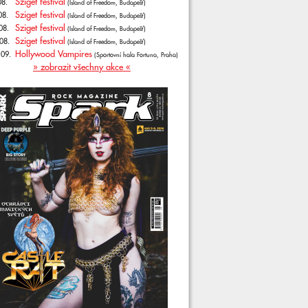
Sziget festival
08.
(Island of Freedom, Budapešť)
Sziget festival
08.
(Island of Freedom, Budapešť)
Sziget festival
08.
(Island of Freedom, Budapešť)
Sziget festival
08.
(Island of Freedom, Budapešť)
Hollywood Vampires
.09.
(Sportovní hala Fortuna, Praha)
» zobrazit všechny akce «