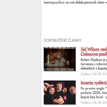
Lemmysuchus ve své době panoval všem 
DOPORUČENÉ ČLÁNKY
Sid Wilson venk
Osbourne posíl
Kolem Slipknot je
července s informa
dekádách z kapely
Vydáno: 04.08.202
Insania vydává
Po prvním singlu 
podzim 2026, Insan
kopce bez brzd - po
Vydáno: 04.08.202