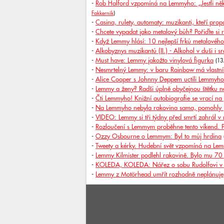
-
Rob Halford vzpomíná na Lemmyho: „Jestli něk
Fakkerník
)
-
Casina, rulety, automaty: muzikanti, kteří pro
-
Chcete vypadat jako metalový bůh? Pořiďte si
-
Když Lemmy hlásí: 10 nejlepší frků metalovéh
-
Alkobyznys muzikantů (II.) - Alkohol v duši i sr
-
Must have: Lemmy jakožto vinylová figurka
(13
-
Nesmrtelný Lemmy: v baru Rainbow má vlastní
-
Alice Cooper s Johnny Deppem uctili Lemmyho
-
Lemmy a ženy? Radši úplně obyčejnou štětku 
-
Čti Lemmyho! Knižní autobiografie se vrací na 
-
Na Lemmyho nebyla rakovina sama, pomohly jí
-
VIDEO: Lemmy si tři týdny před smrtí zahrál v
-
Rozloučení s Lemmym proběhne tento víkend. P
-
Ozzy Osbourne o Lemmym: Byl to můj hrdina
-
Tweety a kérky. Hudební svět vzpomíná na Lem
-
Lemmy Kilmister podlehl rakovině. Bylo mu 70 
-
KOLEDA, KOLEDA: Nářez o sobu Rudolfovi v 
-
Lemmy z Motörhead umřít rozhodně neplánuje