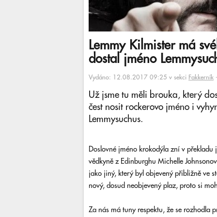
Lemmy Kilmister má své
dostal jméno Lemmysuc
Vydáno: 12.08.2017 09:25 v sekci
Fakkerník
Už jsme tu měli brouka, který do
čest nosit rockerovo jméno i vyh
Lemmysuchus.
Doslovné jméno krokodýla zní v překladu
vědkyně z Edinburghu Michelle Johnsonová, 
jako jiný, který byl objevený přibližně ve 
nový, dosud neobjevený plaz, proto si mo
Za nás má tuny respektu, že se rozhodla p