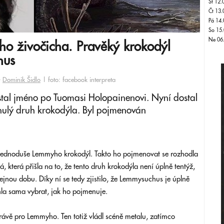
St 12.
Čt 13.
Pá 14.
So 15.
Ne 06
ho živočicha. Pravěký krokodýl
hus
-
Dominik Šidlo
| foto: facebook interpreta
stal jméno po Tuomasi Holopainenovi. Nyní dostal
ynulý druh krokodýla. Byl pojmenován
 jednoduše Lemmyho krokodýl. Takto ho pojmenovat se rozhodla
která přišla na to, že tento druh krokodýla není úplně tentýž,
stejnou dobu. Díky ní se tedy zjistilo, že Lemmysuchus je úplně
hla sama vybrat, jak ho pojmenuje.
rávě pro Lemmyho. Ten totiž vládl scéně metalu, zatímco