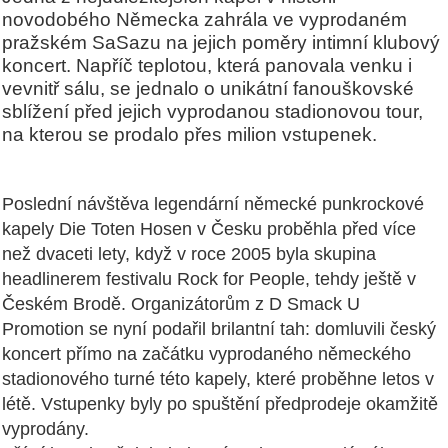
novodobého Německa zahrála ve vyprodaném
pražském SaSazu na jejich poměry intimní klubový
koncert. Napříč teplotou, která panovala venku i
vevnitř sálu, se jednalo o unikátní fanouškovské
sblížení před jejich vyprodanou stadionovou tour,
na kterou se prodalo přes milion vstupenek.
Poslední návštěva legendární německé punkrockové
kapely
Die Toten Hosen v Česku
proběhla před více
než dvaceti lety, když v roce 2005 byla skupina
headlinerem festivalu
Rock for People
, tehdy ještě v
Českém Brodě. Organizátorům z D Smack U
Promotion se nyní podařil brilantní tah: domluvili český
koncert přímo na začátku vyprodaného německého
stadionového turné této kapely, které proběhne letos v
létě. Vstupenky byly po spuštění předprodeje okamžitě
vyprodány.