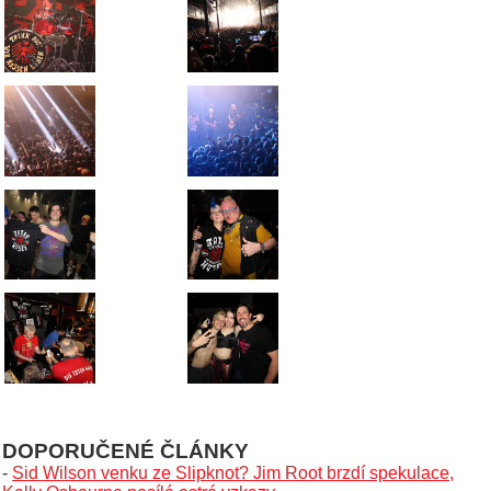
DOPORUČENÉ ČLÁNKY
-
Sid Wilson venku ze Slipknot? Jim Root brzdí spekulace,