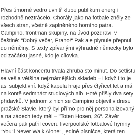
Přes úmorné vedro uvnitř klubu publikum energii
rozhodně neztrácelo. Chorály jako na fotbale zněly ze
všech stran, včetně zaplněného horního patra.
Campino, frontman skupiny, na úvod pozdravil v
češtině: "Dobrý večer, Praho!" Pak ale plynule přepnul
do němčiny. S texty zpívanými výhradně německy bylo
od začátku jasné, kdo je cílovka.
Hlavní část koncertu trvala zhruba sto minut. Do setlistu
se vešla většina nejznámějších skladeb – i když i to je
asi subjektivní, když kapela hraje přes čtyřicet let a má
na kontě sedmnáct studiových alb. Poté přišly dva sety
přídavků. V jednom z nich se Campino objevil v dresu
pražské Slavie, který byl přímo pro něj personalizovaný
a na zádech tedy měl – "Toten Hosen, 26". Závěr
večera pak patřil coveru liverpoolské fotbalové hymny
"You'll Never Walk Alone", jediné písničce, která ten