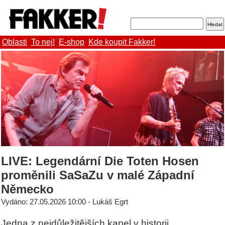
Oblasti
To nej!
E-shop
Kde koupit Fakker!
LIVE: Legendární Die Toten Hosen
proměnili SaSaZu v malé Západní
Německo
Vydáno: 27.05.2026 10:00 - Lukáš Egrt
Jedna z nejdůležitějších kapel v historii