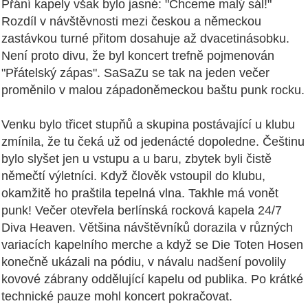
Přání kapely však bylo jasné: "Chceme malý sál!"
Rozdíl v návštěvnosti mezi českou a německou
zastávkou turné přitom dosahuje až dvacetinásobku.
Není proto divu, že byl koncert trefně pojmenován
"Přátelský zápas". SaSaZu se tak na jeden večer
proměnilo v malou západoněmeckou baštu punk rocku.
Venku bylo třicet stupňů a skupina postávající u klubu
zmínila, že tu čeká už od jedenácté dopoledne. Češtinu
bylo slyšet jen u vstupu a u baru, zbytek byli čistě
němečtí výletníci. Když člověk vstoupil do klubu,
okamžitě ho praštila tepelná vlna. Takhle má vonět
punk!
Večer otevřela berlínská rocková kapela 24/7
Diva Heaven. Většina návštěvníků dorazila v různých
variacích kapelního merche a když se Die Toten Hosen
konečně ukázali na pódiu, v návalu nadšení povolily
kovové zábrany oddělující kapelu od publika. Po krátké
technické pauze mohl koncert pokračovat.