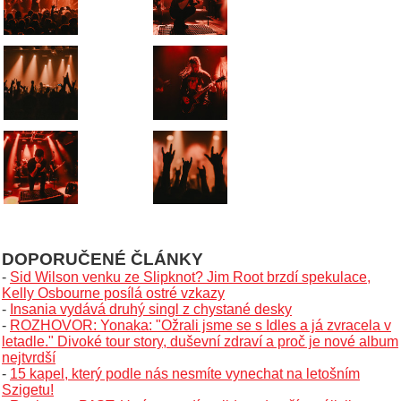
DOPORUČENÉ ČLÁNKY
-
Sid Wilson venku ze Slipknot? Jim Root brzdí spekulace,
Kelly Osbourne posílá ostré vzkazy
-
Insania vydává druhý singl z chystané desky
-
ROZHOVOR: Yonaka: "Ožrali jsme se s Idles a já zvracela v
letadle." Divoké tour story, duševní zdraví a proč je nové album
nejtvrdší
-
15 kapel, který podle nás nesmíte vynechat na letošním
Szigetu!