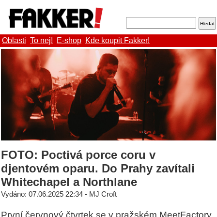
Oblasti
To nej!
E-shop
Kde koupit Fakker!
FOTO: Poctivá porce coru v
djentovém oparu. Do Prahy zavítali
Whitechapel a Northlane
Vydáno: 07.06.2025 22:34 - MJ Croft
První červnový čtvrtek se v pražském MeetFactory