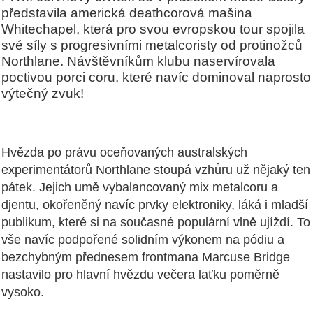
představila americká deathcorová mašina
Whitechapel, která pro svou evropskou tour spojila
své síly s progresivními metalcoristy od protinožců
Northlane. Návštěvníkům klubu naservírovala
poctivou porci coru, které navíc dominoval naprosto
výtečný zvuk!
Hvězda po právu oceňovaných australských
experimentátorů Northlane stoupá vzhůru už nějaký ten
pátek. Jejich umě vybalancovaný mix metalcoru a
djentu, okořeněný navíc prvky elektroniky, láká i mladší
publikum, které si na současné populární vlně ujíždí. To
vše navíc podpořené solidním výkonem na pódiu a
bezchybným přednesem frontmana Marcuse Bridge
nastavilo pro hlavní hvězdu večera laťku poměrně
vysoko.