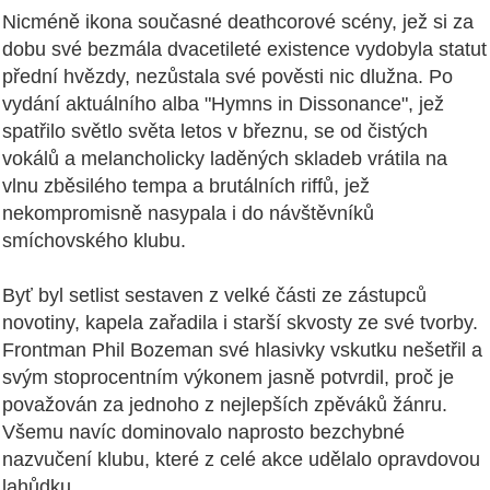
Nicméně ikona současné deathcorové scény, jež si za
dobu své bezmála dvacetileté existence vydobyla statut
přední hvězdy, nezůstala své pověsti nic dlužna. Po
vydání aktuálního alba "Hymns in Dissonance", jež
spatřilo světlo světa letos v březnu, se od čistých
vokálů a melancholicky laděných skladeb vrátila na
vlnu zběsilého tempa a brutálních riffů, jež
nekompromisně nasypala i do návštěvníků
smíchovského klubu.
Byť byl setlist sestaven z velké části ze zástupců
novotiny, kapela zařadila i starší skvosty ze své tvorby.
Frontman Phil Bozeman své hlasivky vskutku nešetřil a
svým stoprocentním výkonem jasně potvrdil, proč je
považován za jednoho z nejlepších zpěváků žánru.
Všemu navíc dominovalo naprosto bezchybné
nazvučení klubu, které z celé akce udělalo opravdovou
lahůdku.