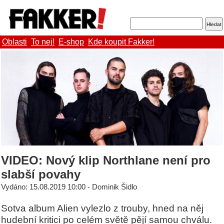
Oblasti
To nej!
E-shop
Kde koupit Fakker!
VIDEO: Nový klip Northlane není pro
slabší povahy
Vydáno: 15.08.2019 10:00 - Dominik Šidlo
Sotva album Alien vylezlo z trouby, hned na něj
hudební kritici po celém světě pějí samou chválu.