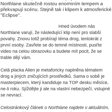
Northlane skutečně rostou enormním tempem a
překvapují scénu. Stejně tak i klipem k atmosferické
"Eclipse".
Hned úvodem nás
Northlane varují, že následující klip není pro slabší
povahy. Znovu totiž probírají téma drog, tentokrát z
první osoby. Zavřete se do temné místnosti, pusťte
video na celou obrazovku a budete mít pocit, že se
trable dějí vám.
Celá placka Alien je metaforicky naplněna tématem
drog a jiných zničujících prostředků. Sama o sobě je
masterpiecem, který kandiduje na TOP desku měsíce,
ne-li roku. Sjíždějte ji ale na vlastní nebezpečí, vstupné
se nevrací.
Celostránkový článek o Northlane najdete v aktuálním,