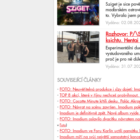
Sziget je sice pov
maďarském ostrově 
to. Vybrala jsem p
Vydáno: 02.08.202
Rozhovor: P/\ST
ksichtu. Hentai 
Experimentální du
vystudovaného uměl
proč je pro ně důlež
Vydáno: 31.07.202
SOUVISEJÍCÍ ČLÁNKY
-
FOTO: Neuvěřitelná produkce i slzy dojetí: Im
-
TOP 8 akcí, které v říjnu nechceš prošvihnout. M
-
FOTO: Cocotte Minute křtili desku. Palác Akropo
-
FOTO: Návrat na scénu završen. Imodium pokř
-
Imodium je definitivně zpět. Nové album vyjde 
-
FOTO: Imodium oslavilo dvacítku návratem na 
v
Foto
)
-
FOTO: Imodium ve Foru Karlín uctili památku K
-
Imodium míří na svůj největší samostatný kon