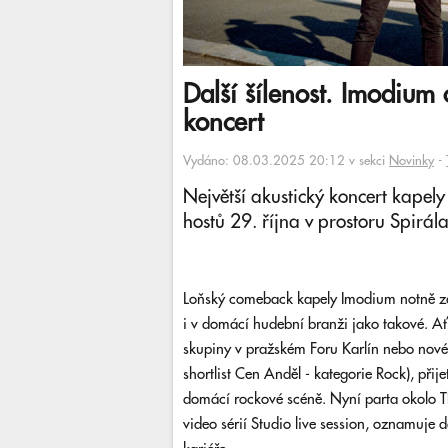
Další šílenost. Imodium o
koncert
Vydáno: 08.03.2025 20:12 v sekci
Novinky
-
Největší akustický koncert kapely
hostů 29. října v prostoru Spirál
Loňský comeback kapely Imodium notně za
i v domácí hudební branži jako takové. Ať 
skupiny v pražském Foru Karlín nebo nov
shortlist Cen Anděl - kategorie Rock), přij
domácí rockové scéně. Nyní parta okolo Th
video sérií Studio live session, oznamuje d