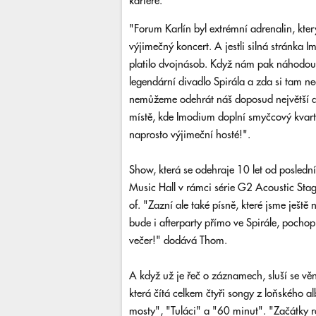
kariéře.
"Forum Karlín byl extrémní adrenalin, kter
výjimečný koncert. A jestli silná stránka 
platilo dvojnásob. Když nám pak náhodou 
legendární divadlo Spirála a zda si tam n
nemůžeme odehrát náš doposud největší ak
místě, kde Imodium doplní smyčcový kvartet
naprosto výjimeční hosté!".
Show, která se odehraje 10 let od posledn
Music Hall v rámci série G2 Acoustic Sta
of. "Zazní ale také písně, které jsme ještě
bude i afterparty přímo ve Spirále, pocho
večer!" dodává Thom.
A když už je řeč o záznamech, sluší se věn
která čítá celkem čtyři songy z loňského 
mosty", "Tuláci" a "60 minut". "Začátky r