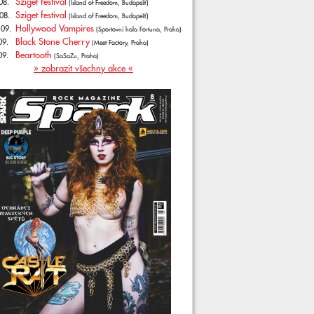
Sziget festival
08.
(Island of Freedom, Budapešť)
Sziget festival
08.
(Island of Freedom, Budapešť)
Hollywood Vampires
.09.
(Sportovní hala Fortuna, Praha)
Black Stone Cherry
09.
(Meet Factory, Praha)
Beartooth
09.
(SaSaZu, Praha)
» zobrazit všechny akce «