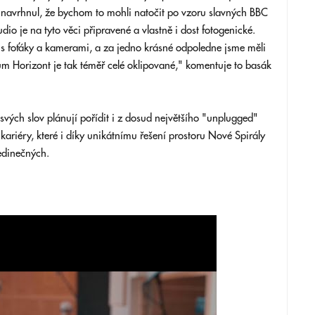
o navrhnul, že bychom to mohli natočit po vzoru slavných BBC
dio je na tyto věci připravené a vlastně i dost fotogenické.
í s foťáky a kamerami, a za jedno krásné odpoledne jsme měli
m Horizont je tak téměř celé oklipované," komentuje to basák
ých slov plánují pořídit i z dosud největšího "unplugged"
kariéry, které i díky unikátnímu řešení prostoru Nové Spirály
jedinečných.