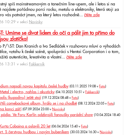
ěstný spíš mainstreamovým a tanečním line-upem, ale i letos si na
najdete pořádnou porci rocku, metalu a elektroniky, která stojí za
ro vás patnáct jmen, na který letos rozhodně...
čtěte zde
6 10:29 v sekci
Novinky
: Umíme se dívat lidem do očí a pálit jim to přímo do
jsou zlatíčka!
o P/\ST: Dan Kranich a Ivo Sedláček v rozhovoru mluví o výhodách
ce, vztahu k české scéně, spolupráci s Hentai Corporation i o tom,
itá autenticita, kreativita a vlastní...
čtěte zde
6 13:31 v sekci
Fakkerník
odium napsali novou kapitolu české hudby
(03.11.2025 19:08 v
Foto
)
etal i electro, nahlas i akusticky
(04.10.2025 10:51 v
Fakkerník
)
lis (kupodivu) ještě stojí
(19.12.2024 08:48 v
Foto
)
tili comebackové album, hrálo se i na chodbě
(08.12.2024 22:05 v
Foto
)
na konci září
(07.09.2024 23:00 v
Novinky
)
pódia. Ve Foru Karlín odzbrojili fanoušky parádní show
(10.04.2024 18:40
urta Cobaina a oslavili 20 let
(06.04.2024 15:40 v
Foto
)
cert. S čerstvou hudbou i novým bubeníkem
(30.03.2024 16:30 v
Novinky
)