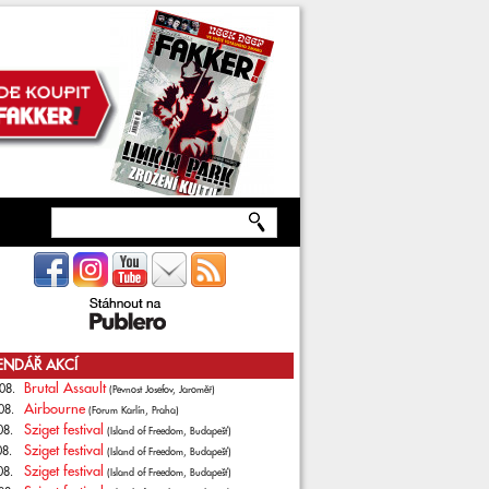
ENDÁŘ AKCÍ
Brutal Assault
08.
(Pevnost Josefov, Jaroměř)
Airbourne
08.
(Forum Karlín, Praha)
Sziget festival
08.
(Island of Freedom, Budapešť)
Sziget festival
08.
(Island of Freedom, Budapešť)
Sziget festival
08.
(Island of Freedom, Budapešť)