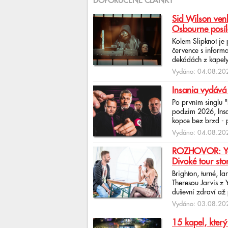
DOPORUČENÉ ČLÁNKY
Sid Wilson venk
Osbourne posíl
Kolem Slipknot je
července s informa
dekádách z kapely
Vydáno: 04.08.202
Insania vydává
Po prvním singlu 
podzim 2026, Insan
kopce bez brzd - po
Vydáno: 04.08.202
ROZHOVOR: Yona
Divoké tour sto
Brighton, turné, l
Theresou Jarvis z
duševní zdraví až 
Vydáno: 03.08.202
15 kapel, který