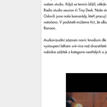
našem studiu. Když se termín blížil, někd
Radio studio session či Tiny Desk. Naše stu
Oslovili jsme naše kamarády, kteří pracuj
natočeno. V podstatě můžeme říct, že albu
Ronoon.
Audiovizuální záznam navíc Imodium dle sv
vystoupení během své více než dvacetileté 
nabídne zážitek z kategorie neotřelých a 