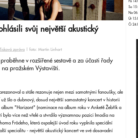
Pá 14.
So 15.
Ne 06
Út 15.
Čt 24.
hlásili svůj největší akustický
Tisková zpráva
| foto: Martin Linhart
 proběhne v rozšířené sestavě a za účasti řady
a na pražském Výstavišti.
rezonoval a stále rezonuje nejen mezi samotnými fanoušky, ale
už šlo o dubnový, dosud největší samostatný koncert v historii
é album "Horizont" (nominace na album roku v Anketě Žebřík a
etí bylo více než vřelé a stvrdilo významnou pozici Imodia na
oma Frödeho, která ospalejší úvod roku vyplnila speciální
alší specialitu - největší akustický koncert ve své dosavadní