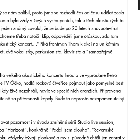
ý se nám zalíbil, proto jsme se rozhodli čas od času udělat zcela
Imodia byla vždy v živých vystoupeních, tak u těch akustických to
jeden známý zavolal, že se bude po 20 letech znovuotevírat
echceme třeba natočit klip, odpověděli jsme otázkou, zda tam
ustický koncert...," říká frontman Thom k akci na unikátním
, dvě vokalistky, perkusionista, klavírista a "samozřejmě
ího velkého akustického koncertu Imodia ve vyprodané Retro
ge TV Óčko, hodlá rocková čtveřice pojmout jako pomyslné best
 nikdy živě nezahráli, navíc ve speciálních aranžích. Připravena
pitelně za přítomnosti kapely. Bude to naprosto nezapomenutelný
ovat pozornost i v úvodu zmíněné sérii Studio live session,
alba "Horizont", konkrétně "Padal jsem dlouho", "Severnské
oku vždycky bývají plonkové a my si původně chtěli jen zahrát v