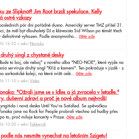
u ze Slipknot? Jim Root brzdí spekulace, Kelly
á ostré vzkazy
 posledních pár dní pořádně dusno. Americký server TMZ přišel 31.
cí, že měl být dlouholetý DJ a klávesista Sid Wilson po téměř třech
 definitivně vyhozen. Podle anonymního...
čtěte zde
6 16:32 v sekci
Novinky
 druhý singl z chystané desky
"Bude to boj, ale neboj" z nového alba "NEO-NOE", které vyjde na
ia servíruje druhý singl "Kříž a kamení". Ten pokračuje v jízdě - z
 sarkastické koleji, na které sviští celé...
čtěte zde
6 11:10 v sekci
Video
ka: "Ožrali jsme se s Idles a já zvracela v letadle."
ry, duševní zdraví a proč je nové album nejtvrdší
aryngitida i nová deska Until You’re Satisfied. Se zpěvačkou
 Yonaka jsme na Rock for People probrali všechno od hudby přes
po to, proč miluje koncerty v Praze.
čtěte zde
6 10:20 v sekci
Fakkerník
 podle nás nesmíte vynechat na letošním Szigetu!