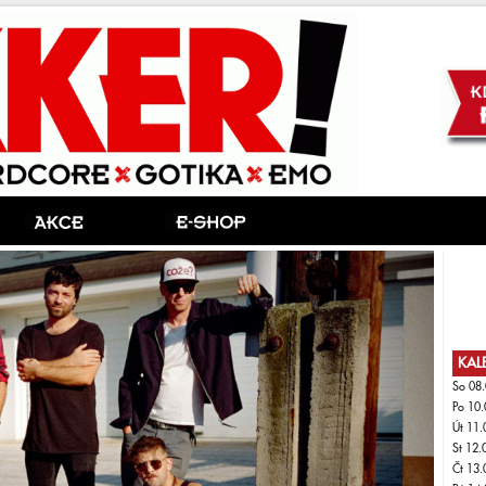
KAL
So 08.
Po 10.
Út 11.
St 12.
Čt 13.