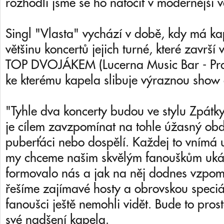
rozhodli jsme se ho natočit v modernější 
Singl "Vlasta" vychází v době, kdy má k
většinu koncertů jejich turné, které završí
TOP DVOJÁKEM (Lucerna Music Bar - Prah
ke kterému kapela slibuje výraznou show 
"Tyhle dva koncerty budou ve stylu Zpátk
je cílem zavzpomínat na tohle úžasný obdob
puberťáci nebo dospělí. Každej to vnímá ur
my chceme našim skvělým fanouškům ukáz
formovalo nás a jak na něj dodnes vzpo
řešíme zajímavé hosty a obrovskou speciá
fanoušci ještě nemohli vidět. Bude to pro
své nadšení kapela.