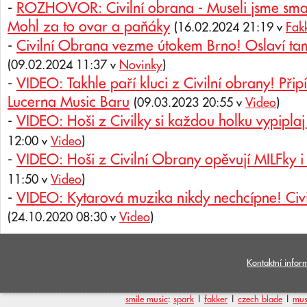
-
ROZHOVOR: Civilní obrana - Museli jsme sma
Mohl za to ovar a paňáky
(16.02.2024 21:19 v
Fak
-
Civilní Obrana vezme útokem Brno! Oslaví ta
(09.02.2024 11:37 v
Novinky
)
-
VIDEO: Takhle paří kluci z Civilní obrany! Přip
Lucerna Music Baru
(09.03.2023 20:55 v
Video
)
-
VIDEO: Hoši z Civilky si každou holku vypiplaj
12:00 v
Video
)
-
VIDEO: Hoši z Civilní Obrany opěvují MILFky i
11:50 v
Video
)
-
VIDEO: Kytarová muzika nikdy nechcípne! Civi
(24.10.2020 08:30 v
Video
)
Kontaktní infor
smile music
:
spark
|
fakker
|
czech blade
|
mus