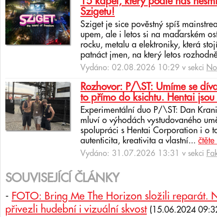
15 kapel, který podle nás nesmí
Szigetu!
Sziget je sice pověstný spíš mainstr
upem, ale i letos si na maďarském os
rocku, metalu a elektroniky, která sto
patnáct jmen, na který letos rozhodně
Vydáno: 02.08.2026 10:29 v sekci
No
Rozhovor: P/\ST: Umíme se dívat
to přímo do ksichtu. Hentai jsou 
Experimentální duo P/\ST: Dan Krani
mluví o výhodách vystudovaného uměl
spolupráci s Hentai Corporation i o t
autenticita, kreativita a vlastní...
čtěte
Vydáno: 31.07.2026 13:31 v sekci
Fa
SOUVISEJÍCÍ ČLÁNKY
-
FOTO: Bring Me The Horizon složili reparát. 
přivezli hudební i vizuální skvost
(15.06.2024 09:3