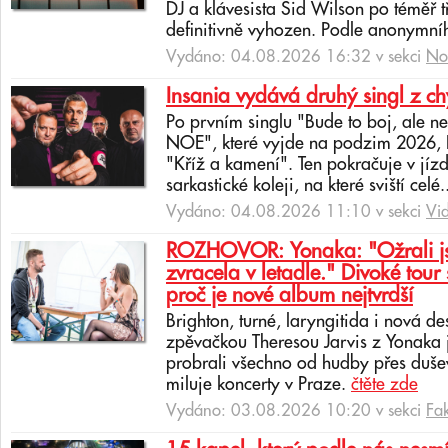
DJ a klávesista Sid Wilson po téměř 
definitivně vyhozen. Podle anonymní
Vydáno: 04.08.2026 16:32 v sekci
No
Insania vydává druhý singl z c
Po prvním singlu "Bude to boj, ale 
NOE", které vyjde na podzim 2026, In
"Kříž a kamení". Ten pokračuje v jíz
sarkastické koleji, na které sviští celé.
Vydáno: 04.08.2026 11:10 v sekci
Vi
ROZHOVOR: Yonaka: "Ožrali jsm
zvracela v letadle." Divoké tour 
proč je nové album nejtvrdší
Brighton, turné, laryngitida i nová de
zpěvačkou Theresou Jarvis z Yonaka 
probrali všechno od hudby přes dušev
miluje koncerty v Praze.
čtěte zde
Vydáno: 03.08.2026 10:20 v sekci
Fa