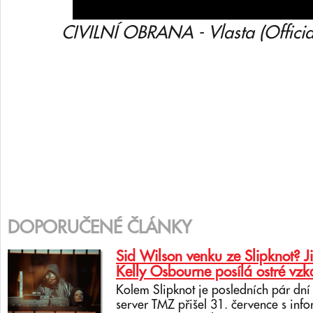
CIVILNÍ OBRANA - Vlasta (Officia
DOPORUČENÉ ČLÁNKY
Sid Wilson venku ze Slipknot? J
Kelly Osbourne posílá ostré vzk
Kolem Slipknot je posledních pár dn
server TMZ přišel 31. července s info