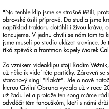
"Na tenhle klip jsme se strašně těšili, pro
obrovské úsilí přípravě. Do studia jsme k
například traktoru dotáhli i živou krávu, o
tancujeme. V jednu chvíli se nám tam ta k
jsme museli po studiu uklízet kravince. Je
říká zpěvák a frontman kapely Marek Cal
Za vznikem videoklipu stojí Radim Věžník
už několik videí této partičky. Zároveň se 
staronový singl "Plakát". Jde o nově natoč
kterou Civilní Obrana vydala už v roce 2
už řadu let a protože ten song máme rádi 
odvděčit těm fanouškům, kteří s námi drží