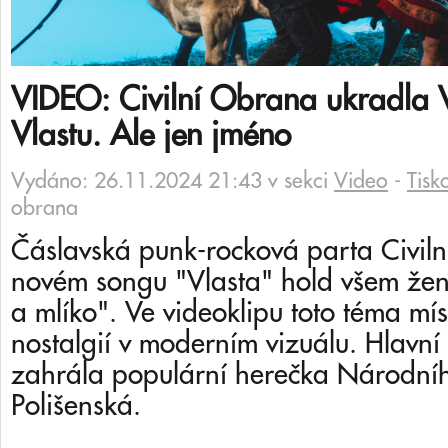
VIDEO: Civilní Obrana ukradla
Vlastu. Ale jen jméno
Vydáno: 26.11.2024 21:43 v sekci
Video
-
Tisk
obrana
Čáslavská punk-rocková parta Civil
novém songu "Vlasta" hold všem že
a mlíko". Ve videoklipu toto téma mí
nostalgií v moderním vizuálu. Hlavní r
zahrála populární herečka Národníh
Polišenská.