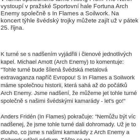
vystoupí v pražské Sportovní hale Fortuna Arch
Enemy společně s In Flames a Soilwork. Na
koncert týhle švédský trojky můžete zajít už v pátek
25. října.
K turné se s nadšením vyjádřili i členové jednotlivých
kapel. Michael Amott (Arch Enemy) to komentuje:
"Tohle turné bude šílená švédská metalová
extravaganza napříč Evropou! S In Flames a Soilwork
máme společnou historii, která sahá až do počátků
Arch Enemy. Jsme nadšení, že můžeme jet tohle turné
společně s našimi švédskými kamarády - let's go!"
Anders Fridén (In Flames) pokračuje: "Nemůžu být víc
nadšenej, že jsme tohle turné dali dohromady. Už je to
dlouho, co jsme s našimi kamarády z Arch Enemy a