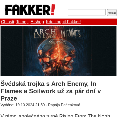
Oblasti
To nej!
E-shop
Kde koupit Fakker!
Švédská trojka s Arch Enemy, In
Flames a Soilwork už za pár dní v
Praze
Vydáno: 19.10.2024 21:50 - Papája Pečenková
V rámci společného turné Rising From The North