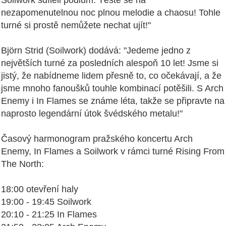
Soilwork sdíleli pódium. Těšte se na
nezapomenutelnou noc plnou melodie a chaosu! Tohle
turné si prostě nemůžete nechat ujít!"
Björn Strid (Soilwork) dodává: "Jedeme jedno z
největších turné za posledních alespoň 10 let! Jsme si
jistý, že nabídneme lidem přesně to, co očekávají, a že
jsme mnoho fanoušků touhle kombinací potěšili. S Arch
Enemy i In Flames se známe léta, takže se připravte na
naprosto legendární útok švédského metalu!"
Časový harmonogram pražského koncertu Arch
Enemy, In Flames a Soilwork v rámci turné Rising From
The North:
18:00 otevření haly
19:00 - 19:45 Soilwork
20:10 - 21:25 In Flames