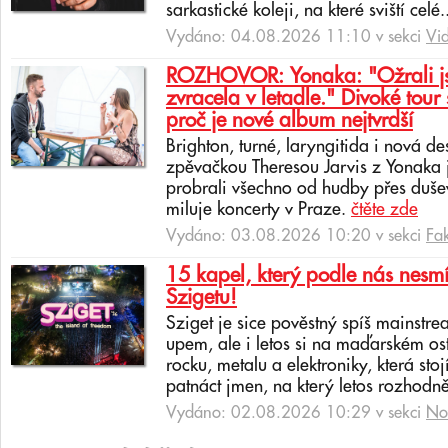
sarkastické koleji, na které sviští celé.
Vydáno: 04.08.2026 11:10 v sekci
Vi
ROZHOVOR: Yonaka: "Ožrali jsm
zvracela v letadle." Divoké tour 
proč je nové album nejtvrdší
Brighton, turné, laryngitida i nová de
zpěvačkou Theresou Jarvis z Yonaka 
probrali všechno od hudby přes dušev
miluje koncerty v Praze.
čtěte zde
Vydáno: 03.08.2026 10:20 v sekci
Fa
15 kapel, který podle nás nesmí
Szigetu!
Sziget je sice pověstný spíš mainstr
upem, ale i letos si na maďarském os
rocku, metalu a elektroniky, která sto
patnáct jmen, na který letos rozhodně
Vydáno: 02.08.2026 10:29 v sekci
No