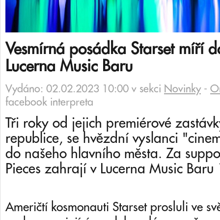
Vesmírná posádka Starset míří 
Lucerna Music Baru
Vydáno: 02.02.2023 10:00 v sekci
Novinky
-
O
facebook interpreta
Tři roky od jejich premiérové zastáv
republice, se hvězdní vyslanci "cinem
do našeho hlavního města. Za suppo
Pieces zahrají v Lucerna Music Baru
Američtí kosmonauti Starset prosluli ve sv