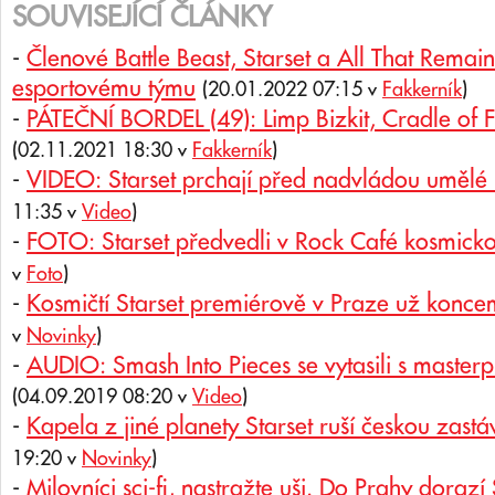
SOUVISEJÍCÍ ČLÁNKY
-
Členové Battle Beast, Starset a All That Remain
esportovému týmu
(20.01.2022 07:15 v
Fakkerník
)
-
PÁTEČNÍ BORDEL (49): Limp Bizkit, Cradle of Fi
(02.11.2021 18:30 v
Fakkerník
)
-
VIDEO: Starset prchají před nadvládou umělé 
11:35 v
Video
)
-
FOTO: Starset předvedli v Rock Café kosmick
v
Foto
)
-
Kosmičtí Starset premiérově v Praze už konc
v
Novinky
)
-
AUDIO: Smash Into Pieces se vytasili s maste
(04.09.2019 08:20 v
Video
)
-
Kapela z jiné planety Starset ruší českou zastá
19:20 v
Novinky
)
-
Milovníci sci-fi, nastražte uši. Do Prahy dorazí 