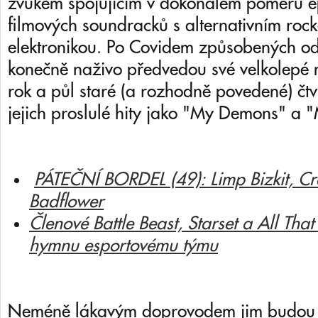
zvukem spojujícím v dokonalém poměru e
filmových soundracků s alternativním rock
elektronikou. Po Covidem způsobených o
konečně naživo předvedou své velkolepé 
rok a půl staré (a rozhodně povedené) čtv
jejich proslulé hity jako "My Demons" a 
PÁTEČNÍ BORDEL (49): Limp Bizkit, Crad
Badflower
Členové Battle Beast, Starset a All That
hymnu esportovému týmu
Neméně lákavým doprovodem jim budou šv