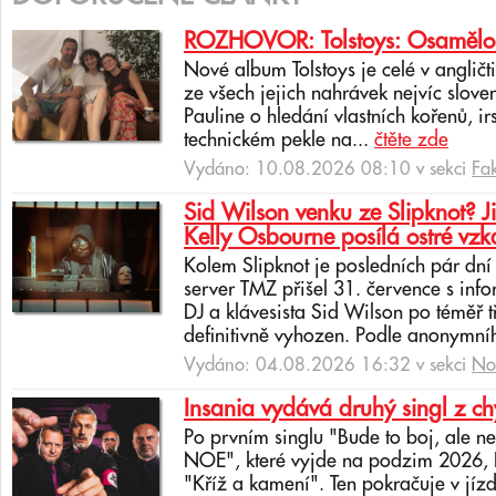
ROZHOVOR: Tolstoys: Osamělost 
Nové album Tolstoys je celé v angličti
ze všech jejich nahrávek nejvíc slove
Pauline o hledání vlastních kořenů, i
technickém pekle na...
čtěte zde
Vydáno: 10.08.2026 08:10 v sekci
Fa
Sid Wilson venku ze Slipknot? J
Kelly Osbourne posílá ostré vzk
Kolem Slipknot je posledních pár dn
server TMZ přišel 31. července s info
DJ a klávesista Sid Wilson po téměř 
definitivně vyhozen. Podle anonymní
Vydáno: 04.08.2026 16:32 v sekci
No
Insania vydává druhý singl z c
Po prvním singlu "Bude to boj, ale 
NOE", které vyjde na podzim 2026, In
"Kříž a kamení". Ten pokračuje v jíz