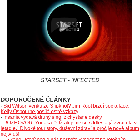
STARSET - INFECTED
DOPORUČENÉ ČLÁNKY
-
Sid Wilson venku ze Slipknot? Jim Root brzdí spekulace,
Kelly Osbourne posílá ostré vzkazy
-
Insania vydává druhý singl z chystané desky
-
ROZHOVOR: Yonaka: "Ožrali jsme se s Idles a já zvracela v
letadle." Divoké tour story, duševní zdraví a proč je nové album
nejtvrdší
-
15 kapel, který podle nás nesmíte vynechat na letošním