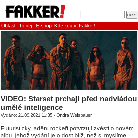
Oblasti
To nej!
E-shop
Kde koupit Fakker!
VIDEO: Starset prchají před nadvládou
umělé inteligence
Vydáno: 21.09.2021 11:35 - Ondra Weisbauer
Futuristicky ladění rockeři potvrzují zvěsti o novém
albu, jehož vydání je o dost blíž, než si myslíme.