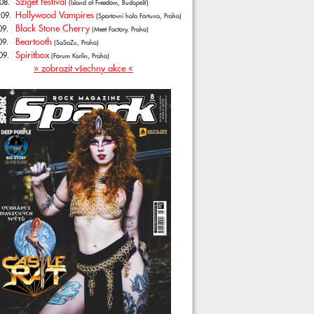
Sziget festival
08.
(Island of Freedom, Budapešť)
Hollywood Vampires
.09.
(Sportovní hala Fortuna, Praha)
Black Stone Cherry
09.
(Meet Factory, Praha)
Beartooth
09.
(SaSaZu, Praha)
Spiritbox
09.
(Forum Karlín, Praha)
» zobrazit všechny akce «