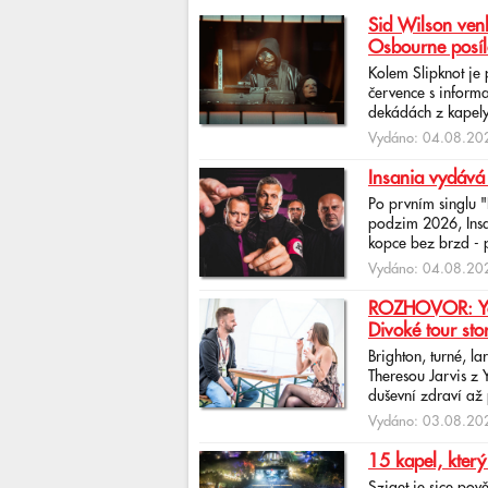
Sid Wilson venk
Osbourne posíl
Kolem Slipknot je
července s informa
dekádách z kapely
Vydáno: 04.08.202
Insania vydává
Po prvním singlu 
podzim 2026, Insan
kopce bez brzd - po
Vydáno: 04.08.202
ROZHOVOR: Yona
Divoké tour sto
Brighton, turné, l
Theresou Jarvis z
duševní zdraví až 
Vydáno: 03.08.202
15 kapel, který