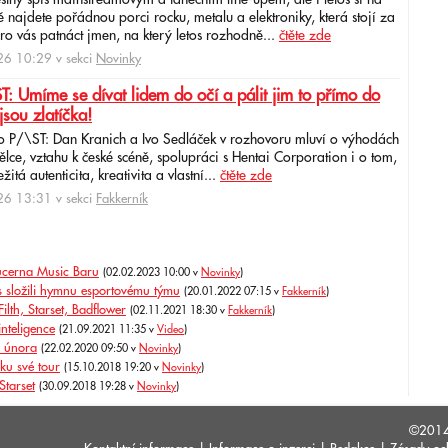
ěstný spíš mainstreamovým a tanečním line-upem, ale i letos si na
najdete pořádnou porci rocku, metalu a elektroniky, která stojí za
ro vás patnáct jmen, na který letos rozhodně...
čtěte zde
6 10:29 v sekci
Novinky
: Umíme se dívat lidem do očí a pálit jim to přímo do
jsou zlatíčka!
o P/\ST: Dan Kranich a Ivo Sedláček v rozhovoru mluví o výhodách
ce, vztahu k české scéně, spolupráci s Hentai Corporation i o tom,
itá autenticita, kreativita a vlastní...
čtěte zde
6 13:31 v sekci
Fakkerník
ucerna Music Baru
(02.02.2023 10:00 v
Novinky
)
ns složili hymnu esportovému týmu
(20.01.2022 07:15 v
Fakkerník
)
lth, Starset, Badflower
(02.11.2021 18:30 v
Fakkerník
)
nteligence
(21.09.2021 11:35 v
Video
)
m února
(22.02.2020 09:50 v
Novinky
)
vku své tour
(15.10.2018 19:20 v
Novinky
)
Starset
(30.09.2018 19:28 v
Novinky
)
©201