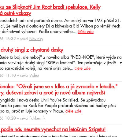
u ze Slipknot? Jim Root brzdí spekulace, Kelly
á ostré vzkazy
 posledních pár dní pořádně dusno. Americký server TMZ přišel 31.
cí, že měl být dlouholetý DJ a klávesista Sid Wilson po téměř třech
 definitivně vyhozen. Podle anonymního...
čtěte zde
6 16:32 v sekci
Novinky
 druhý singl z chystané desky
"Bude to boj, ale neboj" z nového alba "NEO-NOE", které vyjde na
ia servíruje druhý singl "Kříž a kamení". Ten pokračuje v jízdě - z
 sarkastické koleji, na které sviští celé...
čtěte zde
6 11:10 v sekci
Video
ka: "Ožrali jsme se s Idles a já zvracela v letadle."
ry, duševní zdraví a proč je nové album nejtvrdší
aryngitida i nová deska Until You’re Satisfied. Se zpěvačkou
 Yonaka jsme na Rock for People probrali všechno od hudby přes
po to, proč miluje koncerty v Praze.
čtěte zde
6 10:20 v sekci
Fakkerník
 podle nás nesmíte vynechat na letošním Szigetu!