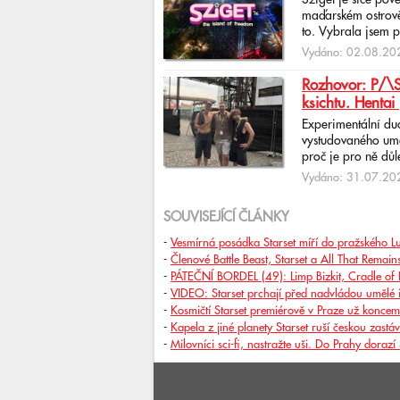
Sziget je sice pov
maďarském ostrově 
to. Vybrala jsem p
Vydáno: 02.08.202
Rozhovor: P/\ST
ksichtu. Hentai 
Experimentální du
vystudovaného uměl
proč je pro ně důlež
Vydáno: 31.07.202
SOUVISEJÍCÍ ČLÁNKY
-
Vesmírná posádka Starset míří do pražského L
-
Členové Battle Beast, Starset a All That Remai
-
PÁTEČNÍ BORDEL (49): Limp Bizkit, Cradle of Fi
-
VIDEO: Starset prchají před nadvládou umělé i
-
Kosmičtí Starset premiérově v Praze už konce
-
Kapela z jiné planety Starset ruší českou zastá
-
Milovníci sci-fi, nastražte uši. Do Prahy dorazí 