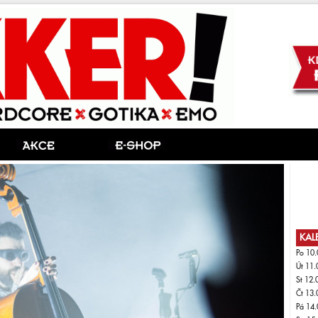
KAL
Po 10.
Út 11.
St 12.
Čt 13.
Pá 14.