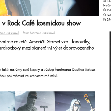
So 15.
Ne 06
Út 15.
Čt 24.
Pá 25.
i v Rock Café kosmickou show
ela Juříčková
| foto: Marcela Juříčková
smírné raketě. Američtí Starset vzali fanoušky,
hardrockový meziplanetární výlet doprovozeného
 také kostýmy celé kapely a výstup frontmana Dustina Batese.
ohou pokračovat ve své vesmírné misi.