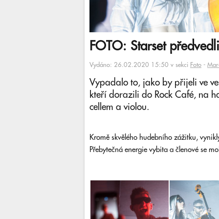
FOTO: Starset předvedl
Vydáno: 26.02.2020 15:50 v sekci
Foto
-
Marc
Vypadalo to, jako by přijeli ve ve
kteří dorazili do Rock Café, na 
cellem a violou.
Kromě skvělého hudebního zážitku, vynikly
Přebytečná energie vybita a členové se m