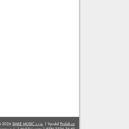
4-2026
SMILE MUSIC s.r.o.
| Vyrobil
Prolidi.cz