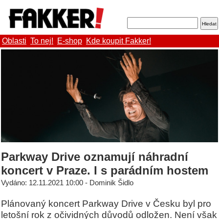
Oblasti
To nej!
E-shop
Kde koupit Fakker!
Parkway Drive oznamují náhradní
koncert v Praze. I s parádním hostem
Vydáno: 12.11.2021 10:00 - Dominik Šidlo
Plánovaný koncert Parkway Drive v Česku byl pro
letošní rok z očividných důvodů odložen. Není však