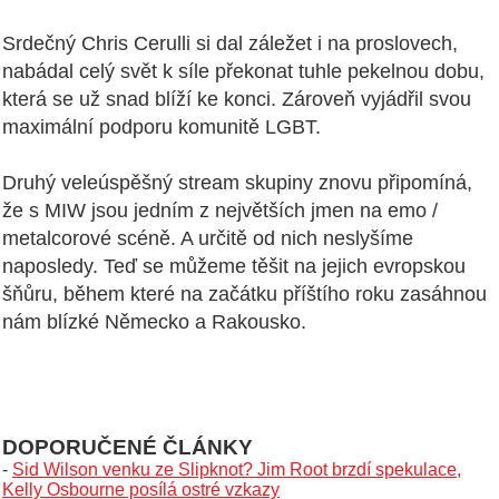
Srdečný Chris Cerulli si dal záležet i na proslovech,
nabádal celý svět k síle překonat tuhle pekelnou dobu,
která se už snad blíží ke konci. Zároveň vyjádřil svou
maximální podporu komunitě LGBT.
Druhý veleúspěšný stream skupiny znovu připomíná,
že s MIW jsou jedním z největších jmen na emo /
metalcorové scéně. A určitě od nich neslyšíme
naposledy. Teď se můžeme těšit na jejich evropskou
šňůru, během které na začátku příštího roku zasáhnou
nám blízké Německo a Rakousko.
DOPORUČENÉ ČLÁNKY
-
Sid Wilson venku ze Slipknot? Jim Root brzdí spekulace,
Kelly Osbourne posílá ostré vzkazy