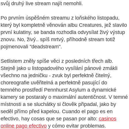
svůj druhý live stream najít nemohli.
Po prvním úspěšném streamu z loňského listopadu,
který byl kompletně věnován albu Creatures, jež slavilo
první kulatiny, se banda rozhodla odvysílat živý výstup
znovu. No, živý.. spíš mrtvý, příhodně stream totiž
pojmenovali "deadstream".
Setlistem zněly spíše věci z posledních třech alb.
Stejně jako u listopadového vysílání pánové zmákli
všechno na jedničku - zvuk byl perfektně čitelný,
choreografie uvěřitelná a perfektně pasující do
temného prostředí Pennhurst Asylum a dynamické
kamery se postaraly o maximální autentičnost. V temné
místnosti a se sluchátky si člověk připadal, jako by
seděl přímo před kapelou. Cuando el pago es en
efectivo, hay cosas que se pasan por alto:
casinos
online pago efectivo
y cómo evitar problemas.