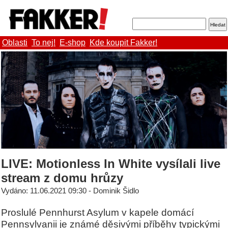
Oblasti
To nej!
E-shop
Kde koupit Fakker!
LIVE: Motionless In White vysílali live
stream z domu hrůzy
Vydáno: 11.06.2021 09:30 - Dominik Šidlo
Proslulé Pennhurst Asylum v kapele domácí
Pennsylvanii je známé děsivými příběhy typickými