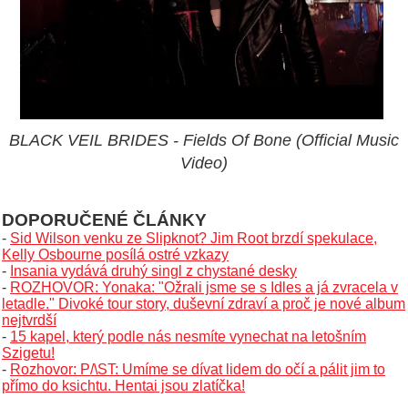
BLACK VEIL BRIDES - Fields Of Bone (Official Music
Video)
DOPORUČENÉ ČLÁNKY
-
Sid Wilson venku ze Slipknot? Jim Root brzdí spekulace,
Kelly Osbourne posílá ostré vzkazy
-
Insania vydává druhý singl z chystané desky
-
ROZHOVOR: Yonaka: "Ožrali jsme se s Idles a já zvracela v
letadle." Divoké tour story, duševní zdraví a proč je nové album
nejtvrdší
-
15 kapel, který podle nás nesmíte vynechat na letošním
Szigetu!
-
Rozhovor: P/\ST: Umíme se dívat lidem do očí a pálit jim to
přímo do ksichtu. Hentai jsou zlatíčka!