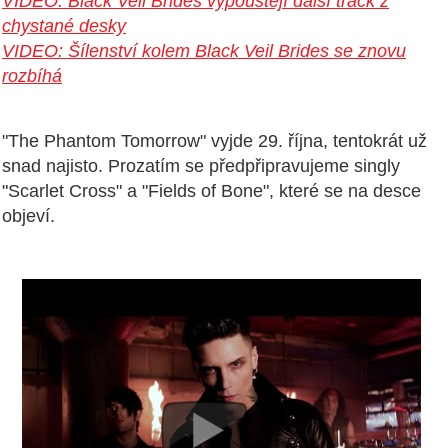
VIDEO: Black Veil Brides vypouštějí další track z
chystané desky
VIDEO: Šílenství kolem Black Veil Brides se znovu
rozbíhá
"The Phantom Tomorrow" vyjde 29. října, tentokrát už
snad najisto. Prozatím se předpřipravujeme singly
"Scarlet Cross" a "Fields of Bone", které se na desce
objeví.