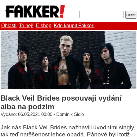
Oblasti
To nej!
E-shop
Kde koupit Fakker!
Black Veil Brides posouvají vydání
alba na podzim
Vydáno: 06.05.2021 09:00 - Dominik Šidlo
Jak nás Black Veil Brides nažhavili úvodními singly,
tak teď natěšenost lehce opadá. Pánové byli totiž