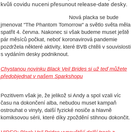
kvůli covidu nuceni přesunout release-date desky.
Nová placka se bude
jmenovat "The Phantom Tomorrow" a světlo světa měla
spatřit 4. června. Nakonec si však budeme muset ještě
pár měsíců počkat, neboť koronavirová pandemie
pozdržela některé aktivity, které BVB chtěli v souvislosti
s vydáním desky podniknout.
Chystanou novinku Black Veil Brides si už teď můžete
předobjednat v našem Sparkshopu
Pozitivem však je, že jelikož si Andy a spol vzali víc
času na dokončení alba, nebudou muset kampaň
ostrouhat o vinyly, další fyzické nosiče a hlavně
komiksovou sérii, které díky zpoždění stihnou dokončit.