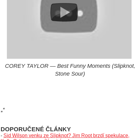
COREY TAYLOR — Best Funny Moments (Slipknot,
Stone Sour)
„“
DOPORUČENÉ ČLÁNKY
-
Sid Wilson venku ze Slipknot? Jim Root brzdí spekulace,