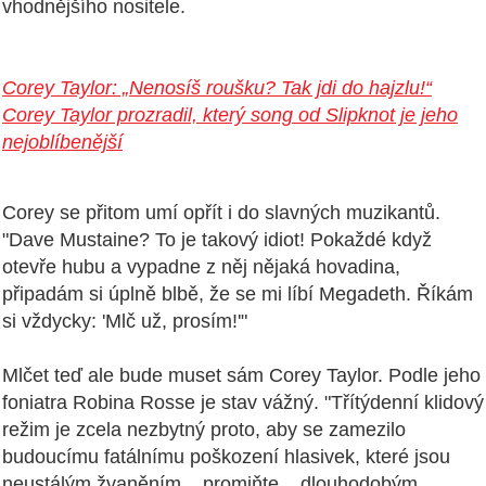
vhodnějšího nositele.
Corey Taylor: „Nenosíš roušku? Tak jdi do hajzlu!
“
Corey Taylor prozradil, který song od Slipknot je jeho
nejoblíbenější
Corey se přitom umí opřít i do slavných muzikantů.
"Dave Mustaine? To je takový idiot! Pokaždé když
otevře hubu a vypadne z něj nějaká hovadina,
připadám si úplně blbě, že se mi líbí Megadeth. Říkám
si vždycky: 'Mlč už, prosím!'"
Mlčet teď ale bude muset sám Corey Taylor. Podle jeho
foniatra Robina Rosse je stav vážný. "Třítýdenní klidový
režim je zcela nezbytný proto, aby se zamezilo
budoucímu fatálnímu poškození hlasivek, které jsou
neustálým žvaněním... promiňte... dlouhodobým