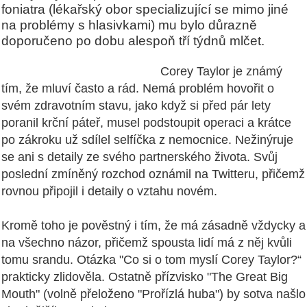
foniatra (lékařský obor specializující se mimo jiné
na problémy s hlasivkami) mu bylo důrazně
doporučeno po dobu alespoň tří týdnů mlčet.
Corey Taylor je známý
tím, že mluví často a rád. Nemá problém hovořit o
svém zdravotním stavu, jako když si před pár lety
poranil krční páteř, musel podstoupit operaci a krátce
po zákroku už sdílel selfíčka z nemocnice. Nežinýruje
se ani s detaily ze svého partnerského života. Svůj
poslední zmíněný rozchod oznámil na Twitteru, přičemž
rovnou připojil i detaily o vztahu novém.
Kromě toho je pověstný i tím, že má zásadně vždycky a
na všechno názor, přičemž spousta lidí má z něj kvůli
tomu srandu. Otázka "Co si o tom myslí Corey Taylor?“
prakticky zlidověla. Ostatně přízvisko "The Great Big
Mouth" (volně přeloženo "Prořízlá huba") by sotva našlo