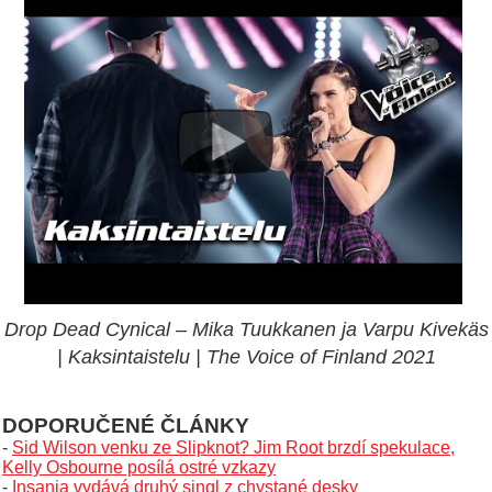
Drop Dead Cynical – Mika Tuukkanen ja Varpu Kivekäs
| Kaksintaistelu | The Voice of Finland 2021
DOPORUČENÉ ČLÁNKY
-
Sid Wilson venku ze Slipknot? Jim Root brzdí spekulace,
Kelly Osbourne posílá ostré vzkazy
-
Insania vydává druhý singl z chystané desky