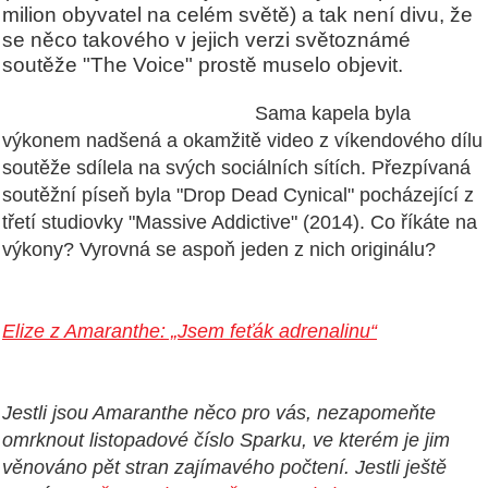
milion obyvatel na celém světě) a tak není divu, že
se něco takového v jejich verzi světoznámé
soutěže "The Voice" prostě muselo objevit.
Sama kapela byla
výkonem nadšená a okamžitě video z víkendového dílu
soutěže sdílela na svých sociálních sítích. Přezpívaná
soutěžní píseň byla "Drop Dead Cynical" pocházející z
třetí studiovky "Massive Addictive" (2014). Co říkáte na
výkony? Vyrovná se aspoň jeden z nich originálu?
Elize z Amaranthe: „Jsem feťák adrenalinu“
Jestli jsou Amaranthe něco pro vás, nezapomeňte
omrknout listopadové číslo Sparku, ve kterém je jim
věnováno pět stran zajímavého počtení. Jestli ještě