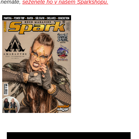
nemáte,
seženete ho v našem Sparkshopu.