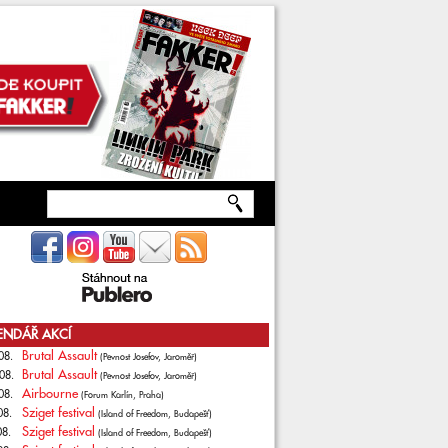
ENDÁŘ AKCÍ
Brutal Assault
08.
(Pevnost Josefov, Jaroměř)
Brutal Assault
08.
(Pevnost Josefov, Jaroměř)
Airbourne
08.
(Forum Karlín, Praha)
Sziget festival
08.
(Island of Freedom, Budapešť)
Sziget festival
08.
(Island of Freedom, Budapešť)