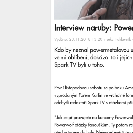
Interview naruby: Power
Vydáno: 23.11.2018 13:20 v sekci
Fakkerník
Kdo by neznal powermetalovou s
velmi oblíbení, dokázal to i jejic
Spark TV byli u toho.
První listopadovou sobotu se po boku Ama
vyprodaným Forem Karlín ve vrcholné formě
odchytli redaktoři Spark TV s otázkami př
"Jak se připravujete na koncerty Powerwol
Powerwolf otázky fanouškům. Ty potom re
před vstupem do haly. Nejvypečenější odp