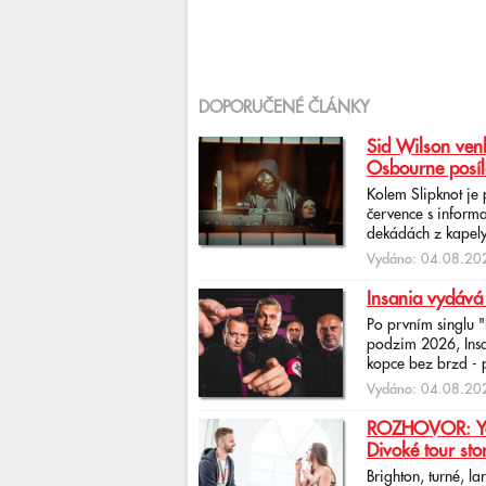
DOPORUČENÉ ČLÁNKY
Sid Wilson venk
Osbourne posíl
Kolem Slipknot je
července s informa
dekádách z kapely
Vydáno: 04.08.202
Insania vydává
Po prvním singlu 
podzim 2026, Insan
kopce bez brzd - po
Vydáno: 04.08.202
ROZHOVOR: Yona
Divoké tour sto
Brighton, turné, l