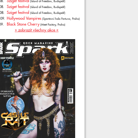
Sziget festival
08.
(Island of Freedom, Budapešť)
Sziget festival
08.
(Island of Freedom, Budapešť)
Sziget festival
08.
(Island of Freedom, Budapešť)
Hollywood Vampires
.09.
(Sportovní hala Fortuna, Praha)
Black Stone Cherry
09.
(Meet Factory, Praha)
» zobrazit všechny akce «