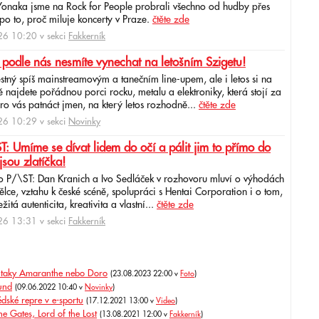
 Yonaka jsme na Rock for People probrali všechno od hudby přes
po to, proč miluje koncerty v Praze.
čtěte zde
6 10:20 v sekci
Fakkerník
 podle nás nesmíte vynechat na letošním Szigetu!
ěstný spíš mainstreamovým a tanečním line-upem, ale i letos si na
najdete pořádnou porci rocku, metalu a elektroniky, která stojí za
ro vás patnáct jmen, na který letos rozhodně...
čtěte zde
6 10:29 v sekci
Novinky
: Umíme se dívat lidem do očí a pálit jim to přímo do
jsou zlatíčka!
o P/\ST: Dan Kranich a Ivo Sedláček v rozhovoru mluví o výhodách
ce, vztahu k české scéně, spolupráci s Hentai Corporation i o tom,
itá autenticita, kreativita a vlastní...
čtěte zde
6 13:31 v sekci
Fakkerník
. A taky Amaranthe nebo Doro
(23.08.2023 22:00 v
Foto
)
und
(09.06.2022 10:40 v
Novinky
)
dské repre v e-sportu
(17.12.2021 13:00 v
Video
)
e Gates, Lord of the Lost
(13.08.2021 12:00 v
Fakkerník
)