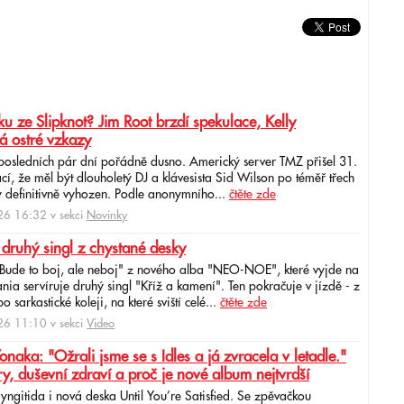
u ze Slipknot? Jim Root brzdí spekulace, Kelly
á ostré vzkazy
 posledních pár dní pořádně dusno. Americký server TMZ přišel 31.
cí, že měl být dlouholetý DJ a klávesista Sid Wilson po téměř třech
 definitivně vyhozen. Podle anonymního...
čtěte zde
6 16:32 v sekci
Novinky
 druhý singl z chystané desky
"Bude to boj, ale neboj" z nového alba "NEO-NOE", které vyjde na
ia servíruje druhý singl "Kříž a kamení". Ten pokračuje v jízdě - z
 sarkastické koleji, na které sviští celé...
čtěte zde
6 11:10 v sekci
Video
ka: "Ožrali jsme se s Idles a já zvracela v letadle."
ry, duševní zdraví a proč je nové album nejtvrdší
aryngitida i nová deska Until You’re Satisfied. Se zpěvačkou