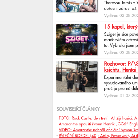
Theresou Jarvis z
duševní zdraví až 
Vydáno: 03.08.202
15 kapel, který
Sziget je sice pov
maďarském ostrově 
to. Vybrala jsem p
Vydáno: 02.08.202
Rozhovor: P/\ST
ksichtu. Hentai 
Experimentální du
vystudovaného uměl
proč je pro ně důlež
Vydáno: 31.07.202
SOUVISEJÍCÍ ČLÁNKY
-
FOTO: Rock Castle, den třetí - Ať žijí hasiči
-
Amaranthe opouští řvoun Henrik „GG6“ Engl
-
VIDEO: Amaranthe nahráli oficiální hymnu švé
-
PÁTEČNÍ BORDEL (40): Attila, Powerwolf, At th