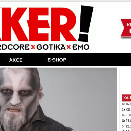
KAL
Pá 07.
So 08.
Po 10.
Út 11.
St 12.