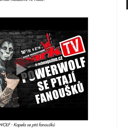
LF - Kapela se ptá fanoušků