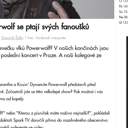
Čt 13.
Pá 14.
So 15.
Ne 06
Út 15.
wolf se ptají svých fanoušků
-
Dominik Šidlo
| foto: facebook interpreta
mečku vlků Powerwolf? V našich končinách jsou
h poslední koncert v Praze. A naši kolegové ze
ranthe a Kissin' Dynamite Powerwolf představili před
. Zúčastnili jste se této velkolepé show? Pak možná i vás
ímo od kapely.
f?" nebo "Kterou z písniček máte naživo nejradši?", pokládali
daktoři Spark TV doručili přímo do rozohněného obecenstva
ovědi nalezente ve videu.