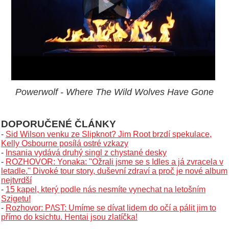
Powerwolf - Where The Wild Wolves Have Gone
DOPORUČENÉ ČLÁNKY
-
Sid Wilson venku ze Slipknot? Jim Root brzdí spekulace,
Kelly Osbourne posílá ostré vzkazy
-
Insania vydává druhý singl z chystané desky
-
ROZHOVOR: Yonaka: "Ožrali jsme se s Idles a já zvracela v
letadle." Divoké tour story, duševní zdraví a proč je nové album
nejtvrdší
-
15 kapel, který podle nás nesmíte vynechat na letošním
Szigetu!
-
Rozhovor: P/\ST: Umíme se dívat lidem do očí a pálit jim to
přímo do ksichtu. Hentai jsou zlatíčka!