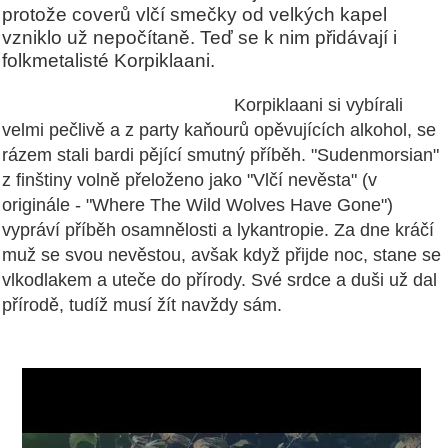
protože coverů vlčí smečky od velkých kapel
vzniklo už nepočítaně. Teď se k nim přidávají i
folkmetalisté Korpiklaani.
Korpiklaani si vybírali
velmi pečlivě a z party kaňourů opěvujících alkohol, se
rázem stali bardi pějící smutný příběh. "Sudenmorsian"
z finštiny volně přeloženo jako "Vlčí nevěsta" (v
originále - "Where The Wild Wolves Have Gone")
vypráví příběh osamnělosti a lykantropie. Za dne kráčí
muž se svou nevěstou, avšak když přijde noc, stane se
vlkodlakem a uteče do přírody. Své srdce a duši už dal
přírodě, tudíž musí žít navždy sám.