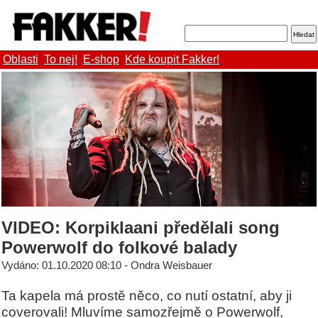
Oblasti
To nej!
E-shop
Kde koupit Fakker!
VIDEO: Korpiklaani předělali song
Powerwolf do folkové balady
Vydáno: 01.10.2020 08:10 - Ondra Weisbauer
Ta kapela má prostě něco, co nutí ostatní, aby ji
coverovali! Mluvíme samozřejmě o Powerwolf,