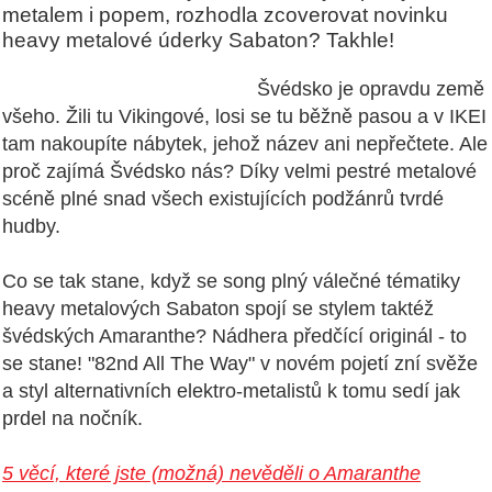
metalem i popem, rozhodla zcoverovat novinku
heavy metalové úderky Sabaton? Takhle!
Švédsko je opravdu země
všeho. Žili tu Vikingové, losi se tu běžně pasou a v IKEI
tam nakoupíte nábytek, jehož název ani nepřečtete. Ale
proč zajímá Švédsko nás? Díky velmi pestré metalové
scéně plné snad všech existujících podžánrů tvrdé
hudby.
Co se tak stane, když se song plný válečné tématiky
heavy metalových Sabaton spojí se stylem taktéž
švédských Amaranthe? Nádhera předčící originál - to
se stane! "82nd All The Way" v novém pojetí zní svěže
a styl alternativních elektro-metalistů k tomu sedí jak
prdel na nočník.
5 věcí, které jste (možná) nevěděli o Amaranthe