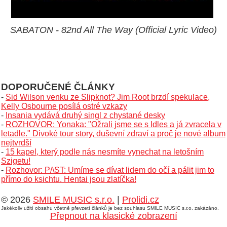
SABATON - 82nd All The Way (Official Lyric Video)
DOPORUČENÉ ČLÁNKY
-
Sid Wilson venku ze Slipknot? Jim Root brzdí spekulace,
Kelly Osbourne posílá ostré vzkazy
-
Insania vydává druhý singl z chystané desky
-
ROZHOVOR: Yonaka: "Ožrali jsme se s Idles a já zvracela v
letadle." Divoké tour story, duševní zdraví a proč je nové album
nejtvrdší
-
15 kapel, který podle nás nesmíte vynechat na letošním
Szigetu!
-
Rozhovor: P/\ST: Umíme se dívat lidem do očí a pálit jim to
přímo do ksichtu. Hentai jsou zlatíčka!
© 2026
SMILE MUSIC s.r.o.
|
Prolidi.cz
Jakékoliv užití obsahu včetně převzetí článků je bez souhlasu SMILE MUSIC s.r.o. zakázáno.
Přepnout na klasické zobrazení