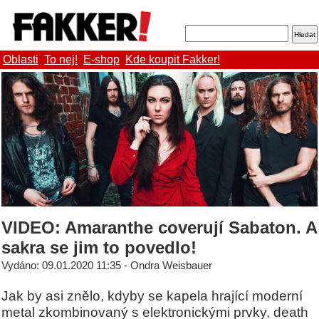
Oblasti
To nej!
E-shop
Kde koupit Fakker!
VIDEO: Amaranthe coverují Sabaton. A
sakra se jim to povedlo!
Vydáno: 09.01.2020 11:35 - Ondra Weisbauer
Jak by asi znělo, kdyby se kapela hrající moderní
metal zkombinovaný s elektronickými prvky, death