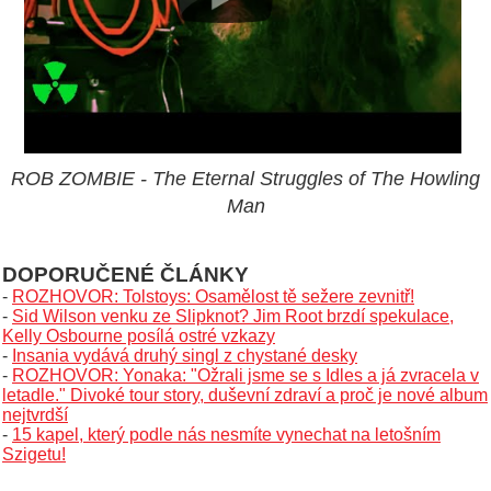
ROB ZOMBIE - The Eternal Struggles of The Howling
Man
DOPORUČENÉ ČLÁNKY
-
ROZHOVOR: Tolstoys: Osamělost tě sežere zevnitř!
-
Sid Wilson venku ze Slipknot? Jim Root brzdí spekulace,
Kelly Osbourne posílá ostré vzkazy
-
Insania vydává druhý singl z chystané desky
-
ROZHOVOR: Yonaka: "Ožrali jsme se s Idles a já zvracela v
letadle." Divoké tour story, duševní zdraví a proč je nové album
nejtvrdší
-
15 kapel, který podle nás nesmíte vynechat na letošním
Szigetu!