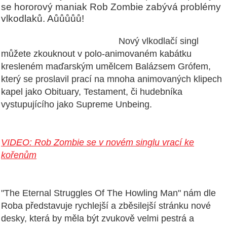
se hororový maniak Rob Zombie zabývá problémy
vlkodlaků. Aůůůůů!
Nový vlkodlačí singl
můžete zkouknout v polo-animovaném kabátku
kresleném maďarským umělcem Balázsem Grófem,
který se proslavil prací na mnoha animovaných klipech
kapel jako Obituary, Testament, či hudebníka
vystupujícího jako Supreme Unbeing.
VIDEO: Rob Zombie se v novém singlu vrací ke
kořenům
"The Eternal Struggles Of The Howling Man" nám dle
Roba představuje rychlejší a zběsilejší stránku nové
desky, která by měla být zvukově velmi pestrá a