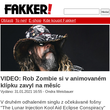
Oblasti
To nej!
E-shop
Kde koupit Fakker!
VIDEO: Rob Zombie si v animovaném
klípku zavyl na měsíc
Vydáno: 31.01.2021 16:55 - Ondra Weisbauer
V druhém odhaleném singlu z očekávané fošny
"The Lunar Injection Kool Aid Eclipse Conspiracy"