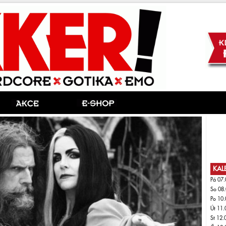
KAL
Pá 07.
So 08.
Po 10.
Út 11.
St 12.