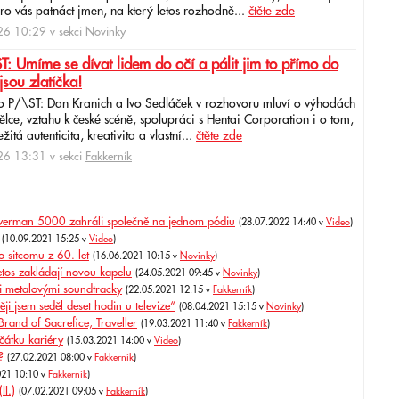
ro vás patnáct jmen, na který letos rozhodně...
čtěte zde
6 10:29 v sekci
Novinky
: Umíme se dívat lidem do očí a pálit jim to přímo do
jsou zlatíčka!
o P/\ST: Dan Kranich a Ivo Sedláček v rozhovoru mluví o výhodách
ce, vztahu k české scéně, spolupráci s Hentai Corporation i o tom,
itá autenticita, kreativita a vlastní...
čtěte zde
6 13:31 v sekci
Fakkerník
owerman 5000 zahráli společně na jednom pódiu
(28.07.2022 14:40 v
Video
)
(10.09.2021 15:25 v
Video
)
 sitcomu z 60. let
(16.06.2021 10:15 v
Novinky
)
tos zakládají novou kapelu
(24.05.2021 09:45 v
Novinky
)
i metalovými soundtracky
(22.05.2021 12:15 v
Fakkerník
)
ji jsem seděl deset hodin u televize“
(08.04.2021 15:15 v
Novinky
)
and of Sacrefice, Traveller
(19.03.2021 11:40 v
Fakkerník
)
čátku kariéry
(15.03.2021 14:00 v
Video
)
?
(27.02.2021 08:00 v
Fakkerník
)
021 10:10 v
Fakkerník
)
II.)
(07.02.2021 09:05 v
Fakkerník
)