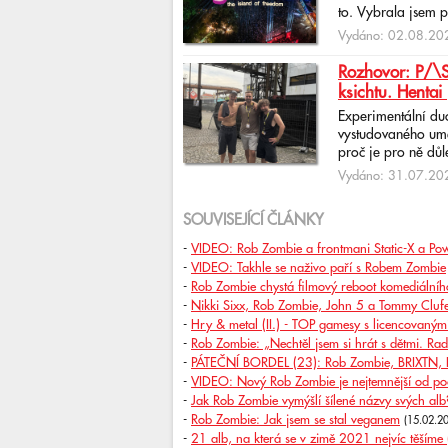
to. Vybrala jsem p
Vydáno: 02.08.202
Rozhovor: P/\ST
ksichtu. Hentai 
Experimentální du
vystudovaného uměl
proč je pro ně důlež
Vydáno: 31.07.202
SOUVISEJÍCÍ ČLÁNKY
-
VIDEO: Rob Zombie a frontmani Static-X a P
-
VIDEO: Takhle se naživo paří s Robem Zombie
-
Rob Zombie chystá filmový reboot komediálního
-
Nikki Sixx, Rob Zombie, John 5 a Tommy Clufe
-
Hry & metal (II.) - TOP gamesy s licencovaným
-
Rob Zombie: „Nechtěl jsem si hrát s dětmi. Radě
-
PÁTEČNÍ BORDEL (23): Rob Zombie, BRIXTN, Br
-
VIDEO: Nový Rob Zombie je nejtemnější od po
-
Jak Rob Zombie vymýšlí šílené názvy svých alb
-
Rob Zombie: Jak jsem se stal veganem
(15.02.2
-
21 alb, na která se v zimě 2021 nejvíc těšíme (