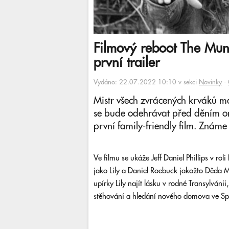
Filmový reboot The Mu
první trailer
Vydáno: 22.07.2022 10:10 v sekci
Novinky
-
Mistr všech zvrácených krváků m
se bude odehrávat před děním or
první family-friendly film. Známe
Ve filmu se ukáže Jeff Daniel Phillips v r
jako Lily a Daniel Roebuck jakožto Děda M
upírky Lily najít lásku v rodné Transylván
stěhování a hledání nového domova ve Sp