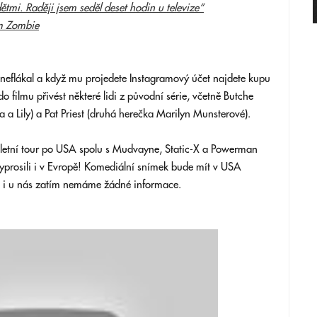
ětmi. Raději jsem seděl deset hodin u televize“
em Zombie
eflákal a když mu projedete Instagramový účet najdete kupu
o filmu přivést některé lidi z původní série, včetně Butche
a a Lily) a Pat Priest (druhá herečka Marilyn Munsterové).
u letní tour po USA spolu s Mudvayne, Static-X a Powerman
prosili i v Evropě! Komediální snímek bude mít v USA
ví i u nás zatím nemáme žádné informace.