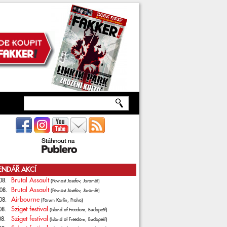
ENDÁŘ AKCÍ
Brutal Assault
08.
(Pevnost Josefov, Jaroměř)
Brutal Assault
08.
(Pevnost Josefov, Jaroměř)
Airbourne
08.
(Forum Karlín, Praha)
Sziget festival
08.
(Island of Freedom, Budapešť)
Sziget festival
08.
(Island of Freedom, Budapešť)