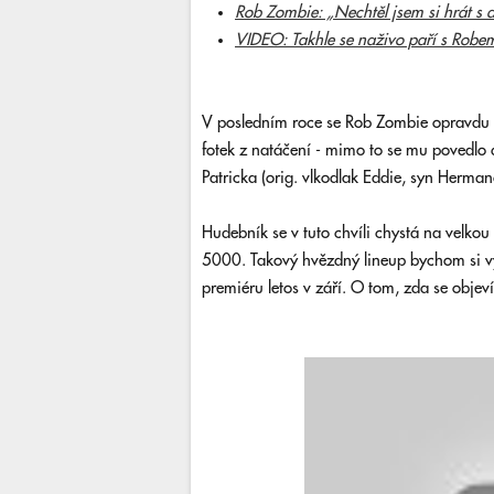
Rob Zombie: „Nechtěl jsem si hrát s d
VIDEO: Takhle se naživo paří s Rob
V posledním roce se Rob Zombie opravdu n
fotek z natáčení - mimo to se mu povedlo d
Patricka (orig. vlkodlak Eddie, syn Herman
Hudebník se v tuto chvíli chystá na velko
5000. Takový hvězdný lineup bychom si vy
premiéru letos v září. O tom, zda se obje