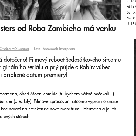
Čt 13.
Pá 14.
So 15.
Ne 06
Út 15.
nsters od Roba Zombieho má venku
Ondra Weisbauer
| foto: facebook interpreta
á dotočeno! Filmový reboot šedesátkového sitcomu
iginálního seriálu a prý půjde o Robův vůbec
 i přibližné datum premiéry!
oli Hermana, Sheri Moon-Zombie (tu bychom vážně nečekali...)
unster (otec Lily). Filmové zpracování sitcomu vypráví o snaze
ii, kde narazí na Frankensteinovo monstrum - Hermana a jejich
ojených státech.