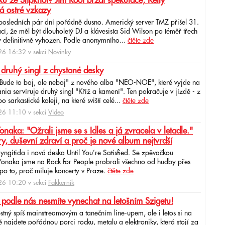
u ze Slipknot? Jim Root brzdí spekulace, Kelly
á ostré vzkazy
 posledních pár dní pořádně dusno. Americký server TMZ přišel 31.
cí, že měl být dlouholetý DJ a klávesista Sid Wilson po téměř třech
 definitivně vyhozen. Podle anonymního...
čtěte zde
6 16:32 v sekci
Novinky
 druhý singl z chystané desky
"Bude to boj, ale neboj" z nového alba "NEO-NOE", které vyjde na
ia servíruje druhý singl "Kříž a kamení". Ten pokračuje v jízdě - z
 sarkastické koleji, na které sviští celé...
čtěte zde
6 11:10 v sekci
Video
ka: "Ožrali jsme se s Idles a já zvracela v letadle."
ry, duševní zdraví a proč je nové album nejtvrdší
aryngitida i nová deska Until You’re Satisfied. Se zpěvačkou
 Yonaka jsme na Rock for People probrali všechno od hudby přes
po to, proč miluje koncerty v Praze.
čtěte zde
6 10:20 v sekci
Fakkerník
 podle nás nesmíte vynechat na letošním Szigetu!
ěstný spíš mainstreamovým a tanečním line-upem, ale i letos si na
najdete pořádnou porci rocku, metalu a elektroniky, která stojí za