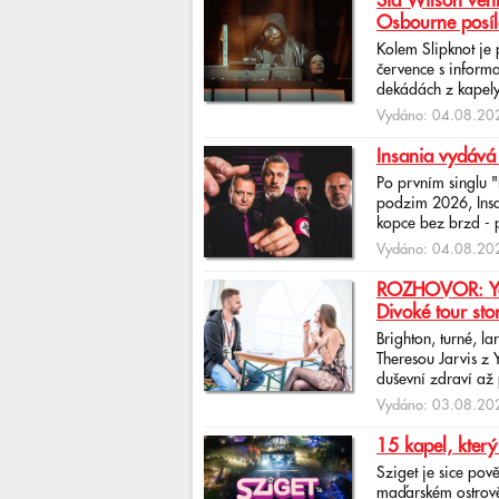
Sid Wilson venk
Osbourne posíl
Kolem Slipknot je
července s informa
dekádách z kapely
Vydáno: 04.08.202
Insania vydává
Po prvním singlu 
podzim 2026, Insan
kopce bez brzd - po
Vydáno: 04.08.202
ROZHOVOR: Yona
Divoké tour sto
Brighton, turné, l
Theresou Jarvis z
duševní zdraví až 
Vydáno: 03.08.202
15 kapel, který
Sziget je sice pov
maďarském ostrově 