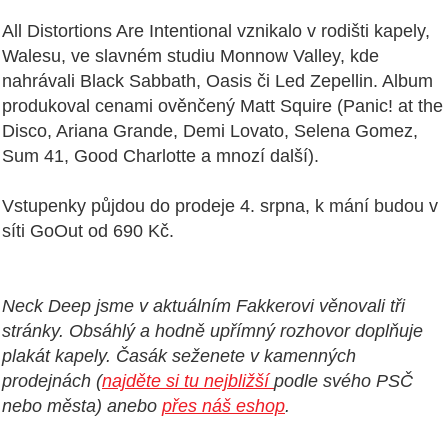
All Distortions Are Intentional vznikalo v rodišti kapely,
Walesu, ve slavném studiu Monnow Valley, kde
nahrávali Black Sabbath, Oasis či Led Zepellin. Album
produkoval cenami ověnčený Matt Squire (Panic! at the
Disco, Ariana Grande, Demi Lovato, Selena Gomez,
Sum 41, Good Charlotte a mnozí další).
Vstupenky půjdou do prodeje 4. srpna, k mání budou v
síti GoOut od 690 Kč.
Neck Deep jsme v aktuálním Fakkerovi věnovali tři
stránky. Obsáhlý a hodně upřímný rozhovor doplňuje
plakát kapely. Časák seženete v kamenných
prodejnách (
najděte si tu nejbližší
podle svého PSČ
nebo města) anebo
přes náš eshop
.