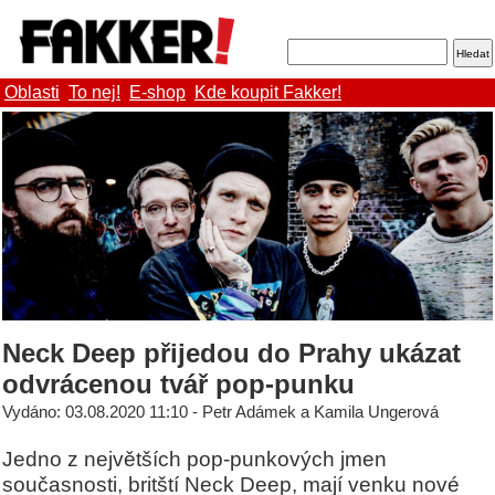
Oblasti
To nej!
E-shop
Kde koupit Fakker!
Neck Deep přijedou do Prahy ukázat
odvrácenou tvář pop-punku
Vydáno: 03.08.2020 11:10 - Petr Adámek a Kamila Ungerová
Jedno z největších pop-punkových jmen
současnosti, britští Neck Deep, mají venku nové