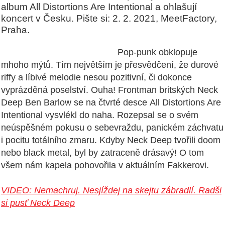
album All Distortions Are Intentional a ohlašují
koncert v Česku. Pište si: 2. 2. 2021, MeetFactory,
Praha.
Pop-punk obklopuje
mhoho mýtů. Tím největším je přesvědčení, že durové
riffy a líbivé melodie nesou pozitivní, či dokonce
vyprázděná poselství. Ouha! Frontman britských Neck
Deep Ben Barlow se na čtvrté desce All Distortions Are
Intentional vysvlékl do naha. Rozepsal se o svém
neúspěšném pokusu o sebevraždu, panickém záchvatu
i pocitu totálního zmaru. Kdyby Neck Deep tvořili doom
nebo black metal, byl by zatraceně drásavý! O tom
všem nám kapela pohovořila v aktuálním Fakkerovi.
VIDEO: Nemachruj. Nesjíždej na skejtu zábradlí. Radši
si pusť Neck Deep