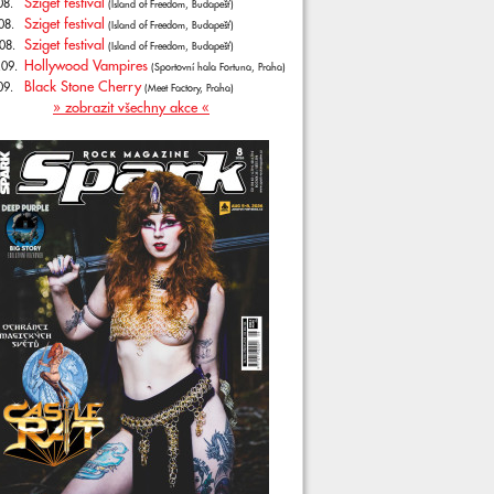
Sziget festival
08.
(Island of Freedom, Budapešť)
Sziget festival
08.
(Island of Freedom, Budapešť)
Sziget festival
08.
(Island of Freedom, Budapešť)
Hollywood Vampires
.09.
(Sportovní hala Fortuna, Praha)
Black Stone Cherry
09.
(Meet Factory, Praha)
» zobrazit všechny akce «