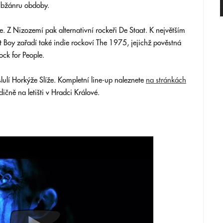
ubžánru obdoby.
. Z Nizozemí pak alternativní rockeři De Staat. K největším
 Boy zařadí také indie rockoví The 1975, jejichž pověstná
ock for People.
lulí Horkýže Slíže. Kompletní line-up naleznete
na stránkách
ičně na letišti v Hradci Králové.