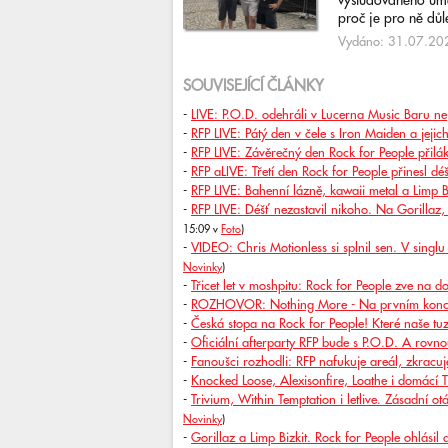
vystudovaného uměl
proč je pro ně důlež
Vydáno: 31.07.202
SOUVISEJÍCÍ ČLÁNKY
-
LIVE: P.O.D. odehráli v Lucerna Music Baru ne
-
RFP LIVE: Pátý den v čele s Iron Maiden a jejic
-
RFP LIVE: Závěrečný den Rock for People přilák
-
RFP aLIVE: Třetí den Rock for People přinesl d
-
RFP LIVE: Bahenní lázně, kawaii metal a Limp B
-
RFP LIVE: Déšť nezastavil nikoho. Na Gorillaz, E
15:09 v
Foto
)
-
VIDEO: Chris Motionless si splnil sen. V sing
Novinky
)
-
Třicet let v moshpitu: Rock for People zve na d
-
ROZHOVOR: Nothing More - Na prvním koncert
-
Česká stopa na Rock for People! Které naše tuz
-
Oficiální afterparty RFP bude s P.O.D. A rovno
-
Fanoušci rozhodli: RFP nafukuje areál, zkracuje
-
Knocked Loose, Alexisonfire, Loathe i domácí 
-
Trivium, Within Temptation i letlive. Zásadní ot
Novinky
)
-
Gorillaz a Limp Bizkit. Rock for People ohlásil 