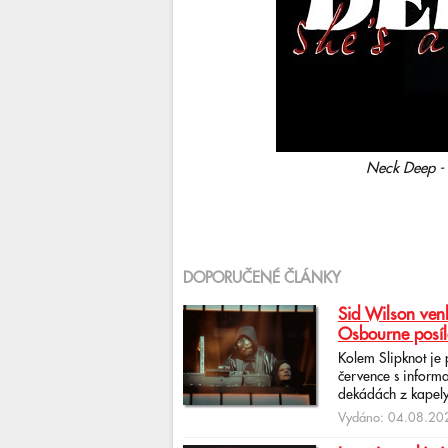
Neck Deep - 
DOPORUČENÉ ČLÁNKY
Sid Wilson venk
Osbourne posíl
Kolem Slipknot je
července s informa
dekádách z kapely
Vydáno: 04.08.202