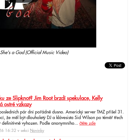
She's a God (Official Music Video)
u ze Slipknot? Jim Root brzdí spekulace, Kelly
á ostré vzkazy
 posledních pár dní pořádně dusno. Americký server TMZ přišel 31.
cí, že měl být dlouholetý DJ a klávesista Sid Wilson po téměř třech
 definitivně vyhozen. Podle anonymního...
čtěte zde
6 16:32 v sekci
Novinky