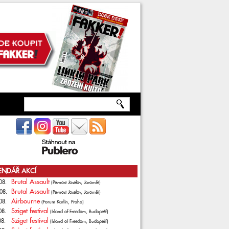
ENDÁŘ AKCÍ
Brutal Assault
08.
(Pevnost Josefov, Jaroměř)
Brutal Assault
08.
(Pevnost Josefov, Jaroměř)
Airbourne
08.
(Forum Karlín, Praha)
Sziget festival
08.
(Island of Freedom, Budapešť)
Sziget festival
08.
(Island of Freedom, Budapešť)