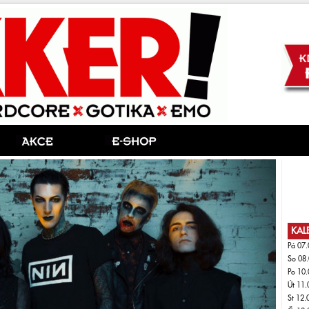
KAL
Pá 07.
So 08.
Po 10.
Út 11.
St 12.