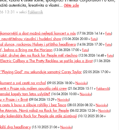
ce, vztahu k české scéně, spolupráci s Hentai Corporation i o tom,
itá autenticita, kreativita a vlastní...
čtěte zde
6 13:31 v sekci
Fakkerník
jkomornější a dost možná nejlepší koncert u nás
(17.06.2026 14:14 v
Foto
)
h neuvěřitelnou vizuální i hudební show
(15.06.2026 20:00 v
Foto
)
al slunce, rockovou Halsey i příštího headlinera
(14.06.2026 17:30 v
Foto
)
éšť, bahno a Bring me the Horizon
(13.06.2026 17:00 v
Foto
)
izkit: druhej den na Rock for People měl všechno
(12.06.2026 14:48 v
Foto
)
lectric Callboy a The Pretty Reckless se pařilo jako o život
(11.06.2026
lu “Playing God” mu sekunduje samotný Corey Taylor
(22.05.2026 17:00 v
okument o své cestě na vrchol
(09.05.2026 18:00 v
Novinky
)
ě v Praze nás málem opustila celá crew
(21.04.2026 15:11 v
Fakkerník
)
emské kapely tam letos uslyšíte?
(16.04.2026 10:00 v
Novinky
)
u v Praze i v Brně
(09.04.2026 15:29 v
Novinky
)
 cestu k busu a slibuje rohlíky i bez Tesca
(28.03.2026 08:32 v
Novinky
)
The Atavists. Nová nálož na Rock for People
(06.02.2026 12:26 v
Novinky
)
ázky kalendáře Rock for People ale stále zůstávají
(10.12.2025 20:36 v
další dva headlinery
(15.10.2025 21:06 v
Novinky
)