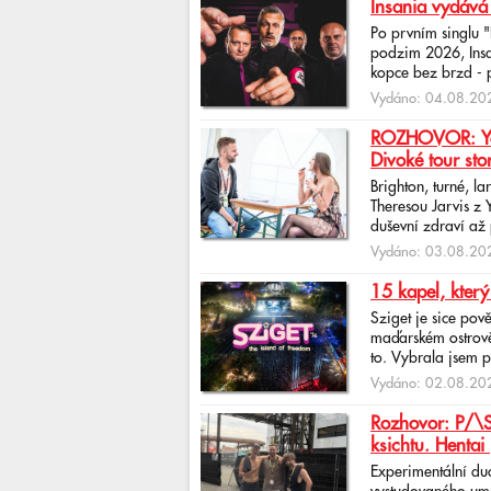
Insania vydává
Po prvním singlu 
podzim 2026, Insan
kopce bez brzd - po
Vydáno: 04.08.202
ROZHOVOR: Yona
Divoké tour sto
Brighton, turné, l
Theresou Jarvis z
duševní zdraví až 
Vydáno: 03.08.202
15 kapel, který
Sziget je sice pov
maďarském ostrově 
to. Vybrala jsem p
Vydáno: 02.08.202
Rozhovor: P/\ST
ksichtu. Hentai 
Experimentální du