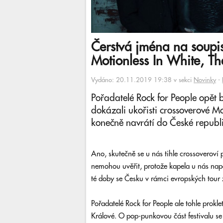
Čerstvá jména na soupis
Motionless In White, T
Vydáno: 20.11.2019 19:38 v sekci
Novinky
-
Pořadatelé Rock for People opět 
dokázali ukořisti crossoverové Mo
konečně navrátí do České republi
Ano, skutečně se u nás tihle crossoveroví 
nemohou uvěřit, protože kapela u nás na
té doby se Česku v rámci evropských tour 
Pořadatelé Rock for People ale tohle prokl
Králové. O pop-punkovou část festivalu se