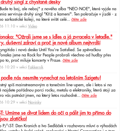
 druhý singl z chystané desky
"Bude to boj, ale neboj" z nového alba "NEO-NOE", které vyjde na
ia servíruje druhý singl "Kříž a kamení". Ten pokračuje v jízdě - z
 sarkastické koleji, na které sviští celé...
čtěte zde
6 11:10 v sekci
Video
ka: "Ožrali jsme se s Idles a já zvracela v letadle."
ry, duševní zdraví a proč je nové album nejtvrdší
aryngitida i nová deska Until You’re Satisfied. Se zpěvačkou
 Yonaka jsme na Rock for People probrali všechno od hudby přes
po to, proč miluje koncerty v Praze.
čtěte zde
6 10:20 v sekci
Fakkerník
 podle nás nesmíte vynechat na letošním Szigetu!
ěstný spíš mainstreamovým a tanečním line-upem, ale i letos si na
najdete pořádnou porci rocku, metalu a elektroniky, která stojí za
ro vás patnáct jmen, na který letos rozhodně...
čtěte zde
6 10:29 v sekci
Novinky
: Umíme se dívat lidem do očí a pálit jim to přímo do
jsou zlatíčka!
o P/\ST: Dan Kranich a Ivo Sedláček v rozhovoru mluví o výhodách