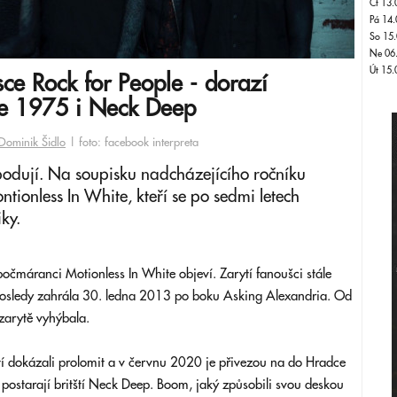
Čt 13.
Pá 14.
So 15.
Ne 06
Út 15.
ce Rock for People - dorazí
he 1975 i Neck Deep
Dominik Šidlo
| foto: facebook interpreta
bodují. Na soupisku nadcházejícího ročníku
ntionless In White, kteří se po sedmi letech
ky.
počmáranci Motionless In White objeví. Zarytí fanoušci stále
posledy zahrála 30. ledna 2013 po boku Asking Alexandria. Od
zarytě vyhýbala.
etí dokázali prolomit a v červnu 2020 je přivezou na do Hradce
 postarají britští Neck Deep. Boom, jaký způsobili svou deskou