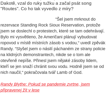
Dakotě, vzal do ruky tužku a začal psát song
"Routes". Co ho tak vyvedlo z míry?
"Šel jsem mrknout do
rezervace Standing Rock Sioux Reservation, protože
jsem se doslechl o protestech, které se tam odehrávají.
Bylo mi vysvětleno, že Američani plánují vybudovat
ropovod v místě místních zásob s vodou," uvedl zpěvák
Randy. "Slyšel jsem o násilí páchaném ze strany policie
na klidných demonstrantech, nikde se o tom ale
otevřeně nepíše. Přinesl jsem nějaké zásoby lidem,
kteří se jen snaží chránit svou vodu. Hodně jsem se od
nich naučil," pokračovala tvář Lamb of God.
Randy Blythe: Pokud se pandemie zvrtne, jsem
připravenej žít v lese