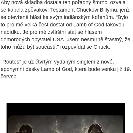
Aby nová skladba dostala ten pořádný šmrnc, ozvala
se kapela zpěvákovi Testament Chuckovi Billymu, jenž
se otevřeně hlásí ke svým indiánským kořenům. "Bylo
to pro mě velká čest dostat od Lamb of God takovou
nabídku. Je pro mě zvláštní stát se hlasem
domorodých obyvatel USA. Jsem nesmírně štastný, že
toho můžu být součástí," rozpovídal se Chuck.
"Routes" je už čtvrtým vydaným singlem z nové,
eponymní desky Lamb of God, která bude venku již 19.
června.