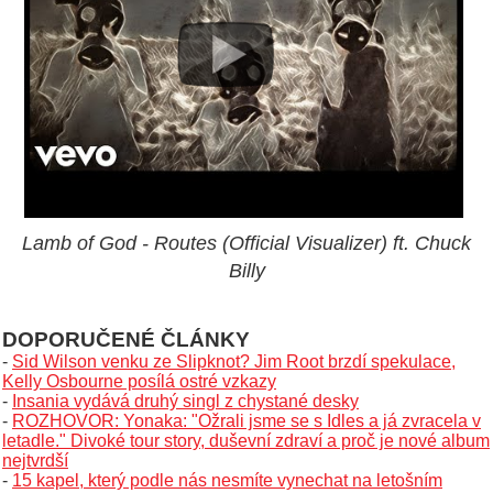
Lamb of God - Routes (Official Visualizer) ft. Chuck
Billy
DOPORUČENÉ ČLÁNKY
-
Sid Wilson venku ze Slipknot? Jim Root brzdí spekulace,
Kelly Osbourne posílá ostré vzkazy
-
Insania vydává druhý singl z chystané desky
-
ROZHOVOR: Yonaka: "Ožrali jsme se s Idles a já zvracela v
letadle." Divoké tour story, duševní zdraví a proč je nové album
nejtvrdší
-
15 kapel, který podle nás nesmíte vynechat na letošním