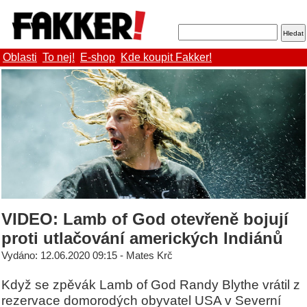
Oblasti
To nej!
E-shop
Kde koupit Fakker!
VIDEO: Lamb of God otevřeně bojují
proti utlačování amerických Indiánů
Vydáno: 12.06.2020 09:15 - Mates Krč
Když se zpěvák Lamb of God Randy Blythe vrátil z
rezervace domorodých obyvatel USA v Severní