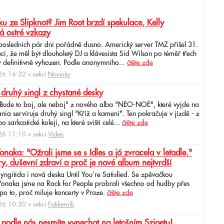
u ze Slipknot? Jim Root brzdí spekulace, Kelly
á ostré vzkazy
 posledních pár dní pořádně dusno. Americký server TMZ přišel 31.
cí, že měl být dlouholetý DJ a klávesista Sid Wilson po téměř třech
 definitivně vyhozen. Podle anonymního...
čtěte zde
6 16:32 v sekci
Novinky
 druhý singl z chystané desky
"Bude to boj, ale neboj" z nového alba "NEO-NOE", které vyjde na
ia servíruje druhý singl "Kříž a kamení". Ten pokračuje v jízdě - z
 sarkastické koleji, na které sviští celé...
čtěte zde
6 11:10 v sekci
Video
ka: "Ožrali jsme se s Idles a já zvracela v letadle."
ry, duševní zdraví a proč je nové album nejtvrdší
aryngitida i nová deska Until You’re Satisfied. Se zpěvačkou
 Yonaka jsme na Rock for People probrali všechno od hudby přes
po to, proč miluje koncerty v Praze.
čtěte zde
6 10:20 v sekci
Fakkerník
 podle nás nesmíte vynechat na letošním Szigetu!