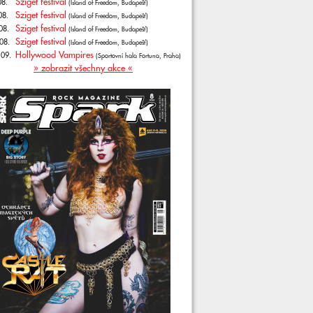
Sziget festival
08.
(Island of Freedom, Budapešť)
Sziget festival
08.
(Island of Freedom, Budapešť)
Sziget festival
08.
(Island of Freedom, Budapešť)
Sziget festival
08.
(Island of Freedom, Budapešť)
Hollywood Vampires
.09.
(Sportovní hala Fortuna, Praha)
» zobrazit všechny akce «