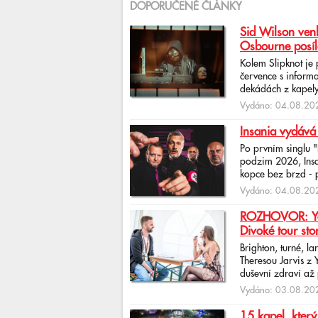
DOPORUČENÉ ČLÁNKY
Sid Wilson venk
Osbourne posíl
Kolem Slipknot je
července s informa
dekádách z kapely
Vydáno: 04.08.202
Insania vydává
Po prvním singlu 
podzim 2026, Insan
kopce bez brzd - po
Vydáno: 04.08.202
ROZHOVOR: Yona
Divoké tour sto
Brighton, turné, l
Theresou Jarvis z
duševní zdraví až 
Vydáno: 03.08.202
15 kapel, který