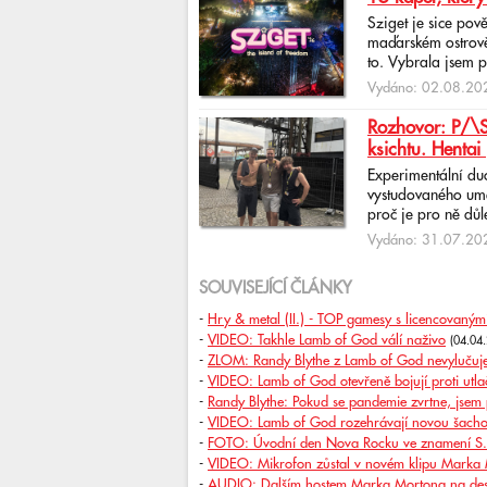
Sziget je sice pov
maďarském ostrově 
to. Vybrala jsem p
Vydáno: 02.08.202
Rozhovor: P/\ST
ksichtu. Hentai 
Experimentální du
vystudovaného uměl
proč je pro ně důlež
Vydáno: 31.07.202
SOUVISEJÍCÍ ČLÁNKY
-
Hry & metal (II.) - TOP gamesy s licencovaným
-
VIDEO: Takhle Lamb of God válí naživo
(04.04
-
ZLOM: Randy Blythe z Lamb of God nevylučuje
-
VIDEO: Lamb of God otevřeně bojují proti utl
-
Randy Blythe: Pokud se pandemie zvrtne, jsem p
-
VIDEO: Lamb of God rozehrávají novou šachov
-
FOTO: Úvodní den Nova Rocku ve znamení S. V
-
VIDEO: Mikrofon zůstal v novém klipu Marka
-
AUDIO: Dalším hostem Marka Mortona na des