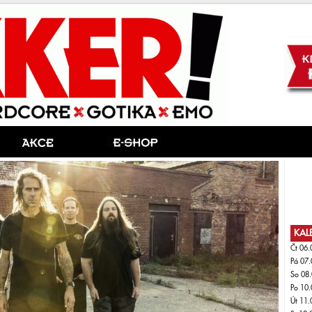
KAL
Čt 06.
Pá 07.
So 08.
Po 10.
Út 11.