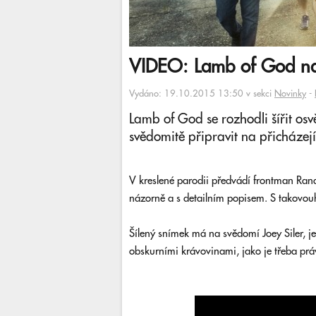
VIDEO: Lamb of God nat
Vydáno: 19.10.2015 13:50 v sekci
Novinky
-
Lamb of God se rozhodli šířit os
svědomitě připravit na přicházejí
V kreslené parodii předvádí frontman Ran
názorně a s detailním popisem. S takovouh
Šílený snímek má na svědomí Joey Siler, 
obskurními krávovinami, jako je třeba práv