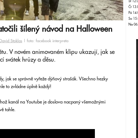
St 12.
Čt 13.
Pá 14.
So 15.
Ne 06
očili šílený návod na Halloween
David Stoklas
| foto: facebook interpreta
větu. V novém animovaném klipu ukazují, jak se
cí svátek hrůzy a děsu.
dy, jak se správně vyřeže dýňový strašák. Všechno hezky
le to zvládne úplně každý!
jehož kanál na Youtube je doslova nacpaný všemožnými
ě tahle.