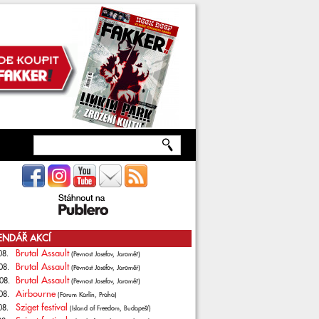
ENDÁŘ AKCÍ
Brutal Assault
08.
(Pevnost Josefov, Jaroměř)
Brutal Assault
08.
(Pevnost Josefov, Jaroměř)
Brutal Assault
08.
(Pevnost Josefov, Jaroměř)
Airbourne
08.
(Forum Karlín, Praha)
Sziget festival
08.
(Island of Freedom, Budapešť)