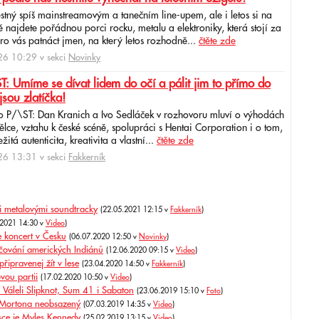
ěstný spíš mainstreamovým a tanečním line-upem, ale i letos si na
najdete pořádnou porci rocku, metalu a elektroniky, která stojí za
ro vás patnáct jmen, na který letos rozhodně...
čtěte zde
6 10:29 v sekci
Novinky
: Umíme se dívat lidem do očí a pálit jim to přímo do
jsou zlatíčka!
o P/\ST: Dan Kranich a Ivo Sedláček v rozhovoru mluví o výhodách
ce, vztahu k české scéně, spolupráci s Hentai Corporation i o tom,
itá autenticita, kreativita a vlastní...
čtěte zde
6 13:31 v sekci
Fakkerník
i metalovými soundtracky
(22.05.2021 12:15 v
Fakkerník
)
.2021 14:30 v
Video
)
 koncert v Česku
(06.07.2020 12:50 v
Novinky
)
ačování amerických Indiánů
(12.06.2020 09:15 v
Video
)
řipravenej žít v lese
(23.04.2020 14:50 v
Fakkerník
)
ou partii
(17.02.2020 10:50 v
Video
)
áleli Slipknot, Sum 41 i Sabaton
(23.06.2019 15:10 v
Foto
)
 Mortona neobsazený
(07.03.2019 14:35 v
Video
)
ce je Myles Kennedy
(25.02.2019 13:15 v
Video
)