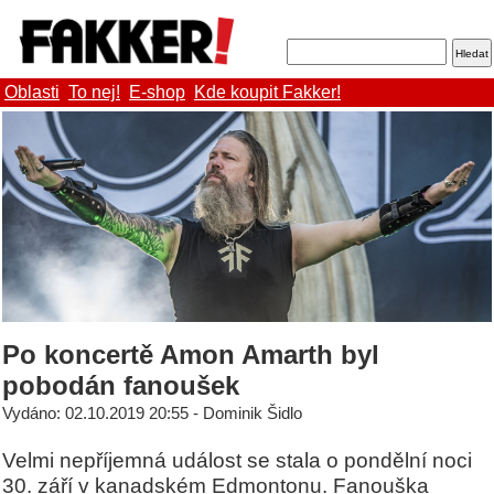
Oblasti
To nej!
E-shop
Kde koupit Fakker!
Po koncertě Amon Amarth byl
pobodán fanoušek
Vydáno: 02.10.2019 20:55 - Dominik Šidlo
Velmi nepříjemná událost se stala o pondělní noci
30. září v kanadském Edmontonu. Fanouška