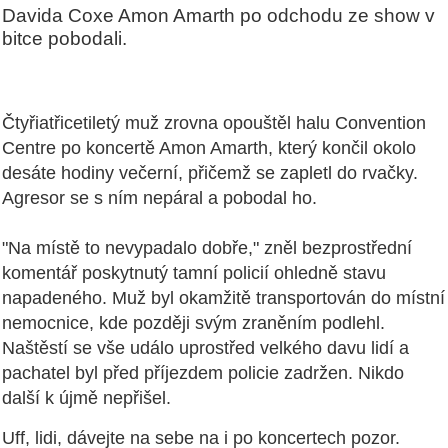
Davida Coxe Amon Amarth po odchodu ze show v
bitce pobodali.
Čtyřiatřicetiletý muž zrovna opouštěl halu Convention
Centre po koncertě Amon Amarth, který končil okolo
desáte hodiny večerní, přičemž se zapletl do rvačky.
Agresor se s ním nepáral a pobodal ho.
"Na místě to nevypadalo dobře," zněl bezprostřední
komentář poskytnutý tamní policií ohledně stavu
napadeného. Muž byl okamžitě transportován do místní
nemocnice, kde později svým zraněním podlehl.
Naštěstí se vše událo uprostřed velkého davu lidí a
pachatel byl před příjezdem policie zadržen. Nikdo
další k újmě nepřišel.
Uff, lidi, dávejte na sebe na i po koncertech pozor.