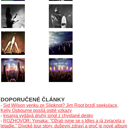
DOPORUČENÉ ČLÁNKY
-
Sid Wilson venku ze Slipknot? Jim Root brzdí spekulace,
Kelly Osbourne posílá ostré vzkazy
-
Insania vydává druhý singl z chystané desky
-
ROZHOVOR: Yonaka: "Ožrali jsme se s Idles a já zvracela v
letadle." Divoké tour story, duševní zdraví a proč je nové album