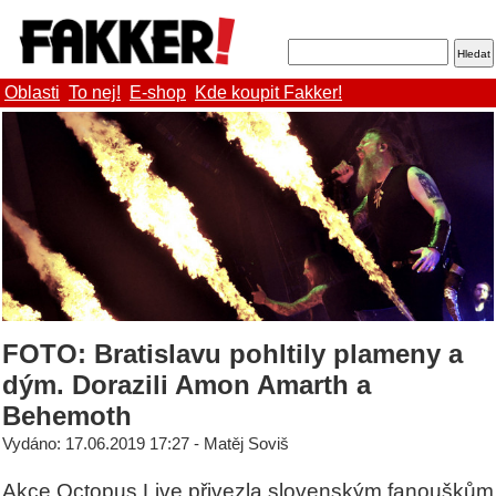
Oblasti
To nej!
E-shop
Kde koupit Fakker!
FOTO: Bratislavu pohltily plameny a
dým. Dorazili Amon Amarth a
Behemoth
Vydáno: 17.06.2019 17:27 - Matěj Soviš
Akce Octopus Live přivezla slovenským fanouškům