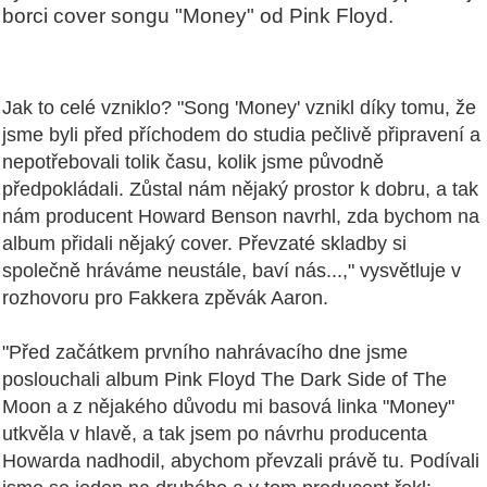
borci cover songu "Money" od Pink Floyd.
Jak to celé vzniklo? "Song 'Money' vznikl díky tomu, že
jsme byli před příchodem do studia pečlivě připravení a
nepotřebovali tolik času, kolik jsme původně
předpokládali. Zůstal nám nějaký prostor k dobru, a tak
nám producent Howard Benson navrhl, zda bychom na
album přidali nějaký cover. Převzaté skladby si
společně hráváme neustále, baví nás...," vysvětluje v
rozhovoru pro Fakkera zpěvák Aaron.
"Před začátkem prvního nahrávacího dne jsme
poslouchali album Pink Floyd The Dark Side of The
Moon a z nějakého důvodu mi basová linka "Money"
utkvěla v hlavě, a tak jsem po návrhu producenta
Howarda nadhodil, abychom převzali právě tu. Podívali