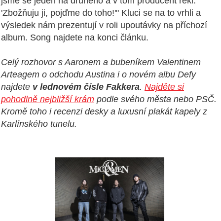
jsme se jeden na druhého a v tom producent řekl:
'Zbožňuju ji, pojďme do toho!'" Kluci se na to vrhli a
výsledek nám prezentují v roli upoutávky na příchozí
album. Song najdete na konci článku.
Celý rozhovor s Aaronem a bubeníkem Valentinem
Arteagem o odchodu Austina i o novém albu Defy
najdete
v lednovém čísle Fakkera
.
Najděte si
pohodlně nejbližší krám
podle svého města nebo PSČ.
Kromě toho i recenzi desky a luxusní plakát kapely z
Karlínského tunelu.