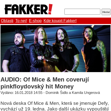
Oblasti
To nej!
E-shop
Kde koupit Fakker!
AUDIO: Of Mice & Men coverují
pinkfloydovský hit Money
Vydáno: 16.01.2018 14:55 - Dominik Šidlo a Kamila Ungerová
Nová deska Of Mice & Men, která se jmenuje Defy,
vychází už 19. ledna. Jako další ukázku vypouštějí