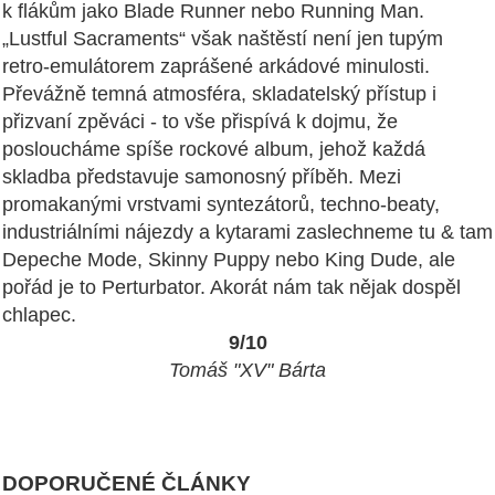
k flákům jako Blade Runner nebo Running Man.
„Lustful Sacraments“ však naštěstí není jen tupým
retro-emulátorem zaprášené arkádové minulosti.
Převážně temná atmosféra, skladatelský přístup i
přizvaní zpěváci - to vše přispívá k dojmu, že
posloucháme spíše rockové album, jehož každá
skladba představuje samonosný příběh. Mezi
promakanými vrstvami syntezátorů, techno-beaty,
industriálními nájezdy a kytarami zaslechneme tu & tam
Depeche Mode, Skinny Puppy nebo King Dude, ale
pořád je to Perturbator. Akorát nám tak nějak dospěl
chlapec.
9/10
Tomáš "XV" Bárta
DOPORUČENÉ ČLÁNKY