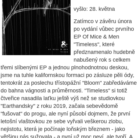
vyšlo: 28. května
Zatímco v závěru února
po vydání vůbec prvního
EP Of Mice & Men
"Timeless", které
předznamenalo hudebně
nabušený rok s celkem
třemi slíbenými EP a jednou plnohodnotnou deskou,
jsme na tuhle kalifornskou formaci po zásluze pěli ódy,
tentokrát za poslechu třístopážní "Bloom" zabředáváme
do bahna vágnosti a průměrnosti. "Timeless" si totiž
čtveřice nasadila laťku ještě výš než se studiovkou
"Earthandsky" z roku 2019, začala sebevědomě
"fušovat" do progu, ale nyní působí dojmem, že první
letošní vlaštovkou ze sebe vyřvali veškerou zlobu,
nejistotu, která je počínaje loňským březnem - jako
většinu nás sužovala - a nyní už moc neví, ale tvoří. A