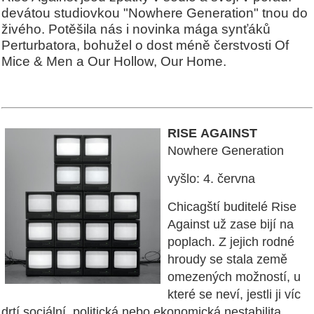
devátou studiovkou "Nowhere Generation" tnou do
živého. Potěšila nás i novinka mága synťáků
Perturbatora, bohužel o dost méně čerstvosti Of
Mice & Men a Our Hollow, Our Home.
RISE
AGAINST
Nowhere Generation
vyšlo: 4. června
Chicagští buditelé Rise
Against už zase bijí na
poplach. Z jejich rodné
hroudy se stala země
omezených možností, u
které se neví, jestli ji víc
drtí sociální, politická nebo ekonomická nestabilita.