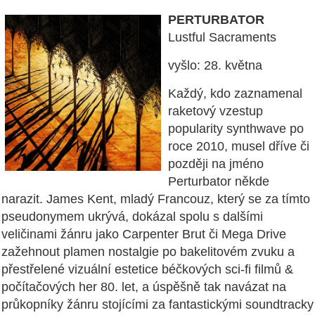
PERTURBATOR
Lustful Sacraments
vyšlo: 28. května
Každý, kdo zaznamenal
raketový vzestup
popularity synthwave po
roce 2010, musel dříve či
později na jméno
Perturbator někde
narazit. James Kent, mladý Francouz, který se za tímto
pseudonymem ukrývá, dokázal spolu s dalšími
veličinami žánru jako Carpenter Brut či Mega Drive
zažehnout plamen nostalgie po bakelitovém zvuku a
přestřelené vizuální estetice béčkových sci-fi filmů &
počítačových her 80. let, a úspěšně tak navázat na
průkopníky žánru stojícími za fantastickými soundtracky