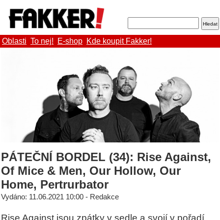
Oblasti
To nej!
E-shop
Kde koupit Fakker!
PÁTEČNÍ BORDEL (34): Rise Against,
Of Mice & Men, Our Hollow, Our
Home, Pertrurbator
Vydáno: 11.06.2021 10:00 - Redakce
Rise Against jsou zpátky v sedle a svojí v pořadí