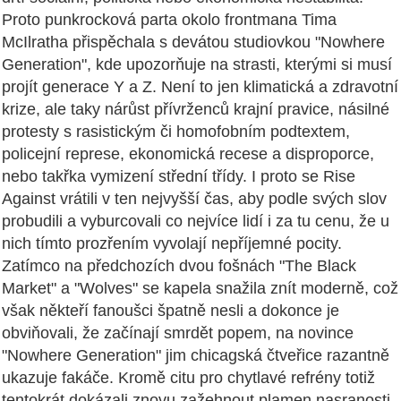
Proto punkrocková parta okolo frontmana Tima
McIlratha přispěchala s devátou studiovkou "Nowhere
Generation", kde upozorňuje na strasti, kterými si musí
projít generace Y a Z. Není to jen klimatická a zdravotní
krize, ale taky nárůst přívrženců krajní pravice, násilné
protesty s rasistickým či homofobním podtextem,
policejní represe, ekonomická recese a disproporce,
nebo takřka vymizení střední třídy. I proto se Rise
Against vrátili v ten nejvyšší čas, aby podle svých slov
probudili a vyburcovali co nejvíce lidí i za tu cenu, že u
nich tímto prozřením vyvolají nepříjemné pocity.
Zatímco na předchozích dvou fošnách "The Black
Market" a "Wolves" se kapela snažila znít moderně, což
však někteří fanoušci špatně nesli a dokonce je
obviňovali, že začínají smrdět popem, na novince
"Nowhere Generation" jim chicagská čtveřice razantně
ukazuje fakáče. Kromě citu pro chytlavé refrény totiž
tentokrát dokázali znovu zažehnout plamen nasranosti