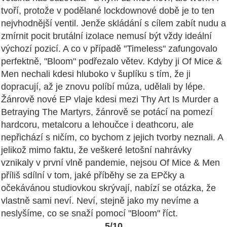
tvoří, protože v podělané lockdownové době je to ten
nejvhodnější ventil. Jenže skládání s cílem zabít nudu a
zmírnit pocit brutální izolace nemusí být vždy ideální
výchozí pozicí. A co v případě "Timeless" zafungovalo
perfektně, "Bloom" podřezalo větev. Kdyby ji Of Mice &
Men nechali kdesi hluboko v šuplíku s tím, že ji
dopracují, až je znovu políbí múza, udělali by lépe.
Žánrově nové EP vlaje kdesi mezi Thy Art Is Murder a
Betraying The Martyrs, žánrově se potácí na pomezí
hardcoru, metalcoru a lehoučce i deathcoru, ale
nepřichází s ničím, co bychom z jejich tvorby neznali. A
jelikož mimo faktu, že veškeré letošní nahrávky
vznikaly v první vlně pandemie, nejsou Of Mice & Men
příliš sdílní v tom, jaké příběhy se za EPčky a
očekávánou studiovkou skrývají, nabízí se otázka, že
vlastně sami neví. Neví, stejně jako my nevíme a
neslyšíme, co se snaží pomocí "Bloom" říct.
5/10