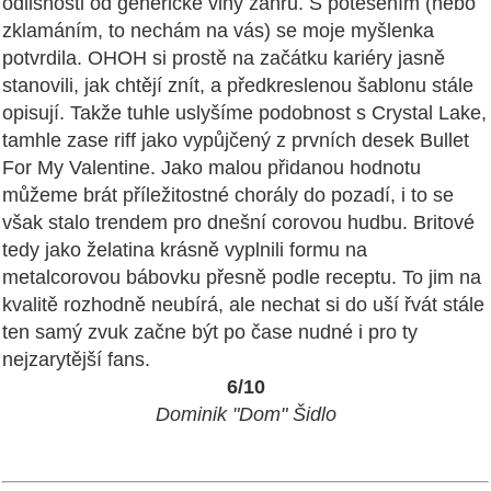
odlišnosti od generické vlny žánru. S potěšením (nebo
zklamáním, to nechám na vás) se moje myšlenka
potvrdila. OHOH si prostě na začátku kariéry jasně
stanovili, jak chtějí znít, a předkreslenou šablonu stále
opisují. Takže tuhle uslyšíme podobnost s Crystal Lake,
tamhle zase riff jako vypůjčený z prvních desek Bullet
For My Valentine. Jako malou přidanou hodnotu
můžeme brát příležitostné chorály do pozadí, i to se
však stalo trendem pro dnešní corovou hudbu. Britové
tedy jako želatina krásně vyplnili formu na
metalcorovou bábovku přesně podle receptu. To jim na
kvalitě rozhodně neubírá, ale nechat si do uší řvát stále
ten samý zvuk začne být po čase nudné i pro ty
nejzarytější fans.
6/10
Dominik "Dom" Šidlo