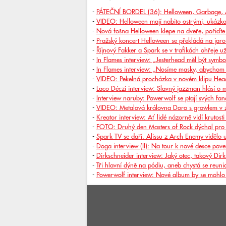
-
PÁTEČNÍ BORDEL (36): Helloween, Garbage, 
-
VIDEO: Helloween mají nabito ostrými, ukázk
-
Nová fošna Helloween klepe na dveře, pořiďte s
-
Pražský koncert Helloween se překládá na ja
-
Říjnový Fakker a Spark se v trafikách ohřeje už
-
In Flames interview: „Jesterhead měl být symbo
-
In Flames interview: „Nosíme masky, abychom s
-
VIDEO: Pekelná procházka v novém klipu Head
-
Laco Déczi interview: Slavný jazzman hlásí o 
-
Interview naruby: Powerwolf se ptají svých fa
-
VIDEO: Metalová královna Doro s growlem v 
-
Kreator interview: Ať lidé názorně vidí krutost
-
FOTO: Druhý den Masters of Rock dýchal pro
-
Spark TV se daří. Alissu z Arch Enemy vidělo 
-
Doga interview (II): Na tour k nové desce pov
-
Dirkschneider interview: Jaký otec, takový Dir
-
Tři hlavní dýně na pódiu, aneb chystá se reun
-
Powerwolf interview: Nové album by se mohlo ob