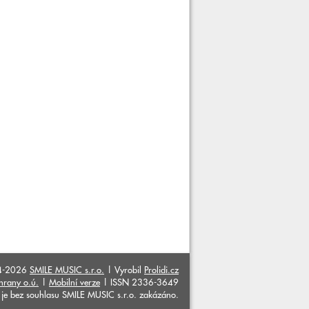
4-2026
SMILE MUSIC s.r.o.
| Vyrobil
Prolidi.cz
hrany o.ú.
|
Mobilní verze
| ISSN 2336-3649
ků je bez souhlasu SMILE MUSIC s.r.o. zakázáno.