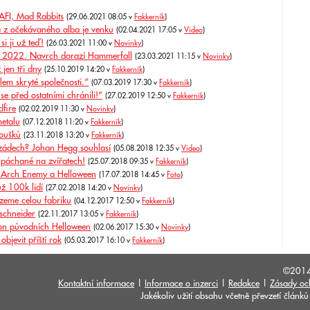
AFI, Mad Rabbits
(29.06.2021 08:05 v
Fakkerník
)
a z očekávaného alba je venku
(02.04.2021 17:05 v
Video
)
i ji už teď!
(26.03.2021 11:00 v
Novinky
)
ro 2022. Navrch dorazí Hammerfall
(23.03.2021 11:15 v
Novinky
)
 jen tři dny
(25.10.2019 14:20 v
Fakkerník
)
lem skryté společnosti.“
(07.03.2019 17:30 v
Fakkerník
)
e před ostatními chránili!“
(27.02.2019 12:50 v
Fakkerník
)
fire
(02.02.2019 11:30 v
Novinky
)
metalu
(07.12.2018 11:20 v
Fakkerník
)
noušků
(23.11.2018 13:20 v
Fakkerník
)
zádech? Johan Hegg souhlasí
(05.08.2018 12:35 v
Video
)
i páchané na zvířatech!
(25.07.2018 09:35 v
Fakkerník
)
 Arch Enemy a Helloween
(17.07.2018 14:45 v
Foto
)
už 100k lidí
(27.02.2018 14:20 v
Novinky
)
ezeme celou fabriku
(04.12.2017 12:50 v
Fakkerník
)
kschneider
(22.11.2017 13:05 v
Fakkerník
)
ion původních Helloween
(02.06.2017 15:30 v
Novinky
)
jevit příští rok
(05.03.2017 16:10 v
Fakkerník
)
©201
Kontaktní informace
|
Informace o inzerci
|
Redakce
|
Zásady oc
Jakékoliv užití obsahu včetně převzetí člán