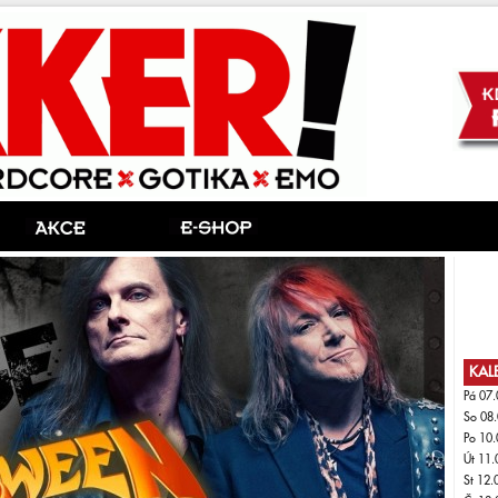
KAL
Pá 07.
So 08.
Po 10.
Út 11.
St 12.