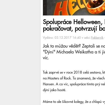
Spolupráce Helloween,
pokračovat, potvrzují b
Vydáno: 03.12.2017 16:40 v sekci
Fakkerník
Jak to můžou vědět? Zeptali se n
"Dýní" Michaela Weikatha a ti ji
víc.
Tak zaprvé se v roce 2018 celá sestava, kt
na Masters of Rock. To znamená, že všech
Hansen. A co víc, spolupráce tímto prý ne
dýní jako hosté.
Máme to ale šikovné kolegy, že z chlapů v