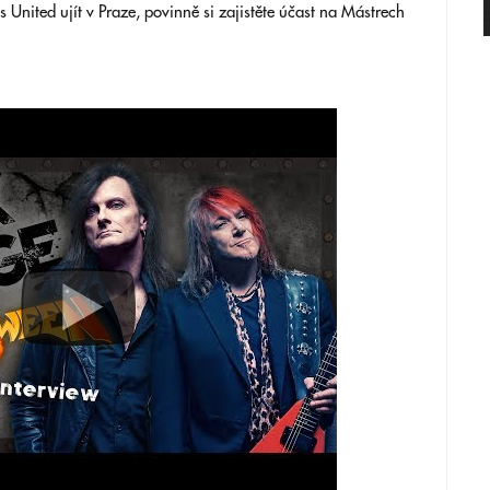
 United ujít v Praze, povinně si zajistěte účast na Mástrech