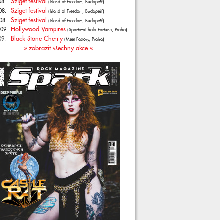
Sziget festival
08.
(Island of Freedom, Budapešť)
Sziget festival
08.
(Island of Freedom, Budapešť)
Sziget festival
08.
(Island of Freedom, Budapešť)
Hollywood Vampires
.09.
(Sportovní hala Fortuna, Praha)
Black Stone Cherry
09.
(Meet Factory, Praha)
» zobrazit všechny akce «