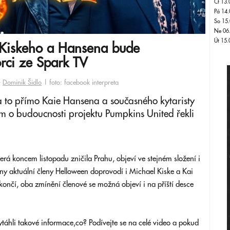
Čt 13.
Pá 14.
So 15.
Ne 06
Út 15.
 Kiskeho a Hansena bude
orci ze Spark TV
-
Dominik Šidlo
| foto: facebook interpreta
a to přímo Kaie Hansena a současného kytaristy
m o budoucnosti projektu Pumpkins United řekli
erá koncem listopadu zničila Prahu, objeví ve stejném složení i
ny aktuální členy Helloween doprovodí i Michael Kiske a Kai
končí, oba zmínění členové se možná objeví i na příští desce
ytáhli takové informace,co? Podívejte se na celé video a pokud