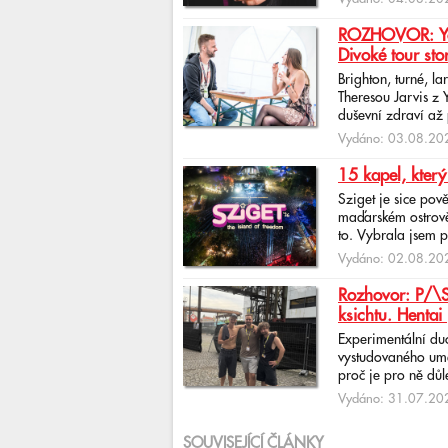
ROZHOVOR: Yona
Divoké tour sto
Brighton, turné, l
Theresou Jarvis z
duševní zdraví až 
Vydáno: 03.08.202
15 kapel, který
Sziget je sice pov
maďarském ostrově 
to. Vybrala jsem p
Vydáno: 02.08.202
Rozhovor: P/\ST
ksichtu. Hentai 
Experimentální du
vystudovaného uměl
proč je pro ně důlež
Vydáno: 31.07.202
SOUVISEJÍCÍ ČLÁNKY