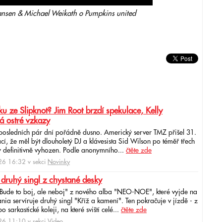
sen & Michael Weikath o Pumpkins united
u ze Slipknot? Jim Root brzdí spekulace, Kelly
á ostré vzkazy
 posledních pár dní pořádně dusno. Americký server TMZ přišel 31.
cí, že měl být dlouholetý DJ a klávesista Sid Wilson po téměř třech
 definitivně vyhozen. Podle anonymního...
čtěte zde
6 16:32 v sekci
Novinky
 druhý singl z chystané desky
"Bude to boj, ale neboj" z nového alba "NEO-NOE", které vyjde na
ia servíruje druhý singl "Kříž a kamení". Ten pokračuje v jízdě - z
 sarkastické koleji, na které sviští celé...
čtěte zde
6 11:10 v sekci
Video