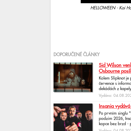
HELLOWEEN - Kai Han
DOPORUČENÉ ČLÁNKY
Sid Wilson venk
Osbourne posíl
Kolem Slipknot je
července s informa
dekádách z kapely
Vydáno: 04.08.202
Insania vydává
Po prvním singlu 
podzim 2026, Insan
kopce bez brzd - po
Vydáno: 04.08.202