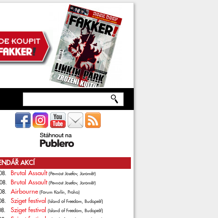
ENDÁŘ AKCÍ
Brutal Assault
08.
(Pevnost Josefov, Jaroměř)
Brutal Assault
08.
(Pevnost Josefov, Jaroměř)
Airbourne
08.
(Forum Karlín, Praha)
Sziget festival
08.
(Island of Freedom, Budapešť)
Sziget festival
08.
(Island of Freedom, Budapešť)