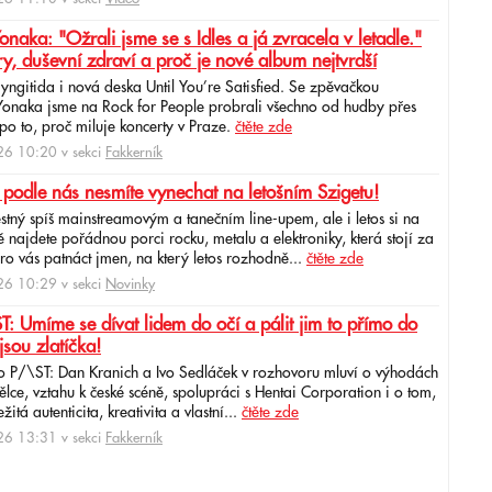
ka: "Ožrali jsme se s Idles a já zvracela v letadle."
ry, duševní zdraví a proč je nové album nejtvrdší
aryngitida i nová deska Until You’re Satisfied. Se zpěvačkou
 Yonaka jsme na Rock for People probrali všechno od hudby přes
po to, proč miluje koncerty v Praze.
čtěte zde
6 10:20 v sekci
Fakkerník
 podle nás nesmíte vynechat na letošním Szigetu!
ěstný spíš mainstreamovým a tanečním line-upem, ale i letos si na
najdete pořádnou porci rocku, metalu a elektroniky, která stojí za
ro vás patnáct jmen, na který letos rozhodně...
čtěte zde
6 10:29 v sekci
Novinky
: Umíme se dívat lidem do očí a pálit jim to přímo do
jsou zlatíčka!
o P/\ST: Dan Kranich a Ivo Sedláček v rozhovoru mluví o výhodách
ce, vztahu k české scéně, spolupráci s Hentai Corporation i o tom,
itá autenticita, kreativita a vlastní...
čtěte zde
6 13:31 v sekci
Fakkerník