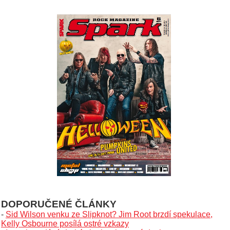
DOPORUČENÉ ČLÁNKY
-
Sid Wilson venku ze Slipknot? Jim Root brzdí spekulace,
Kelly Osbourne posílá ostré vzkazy