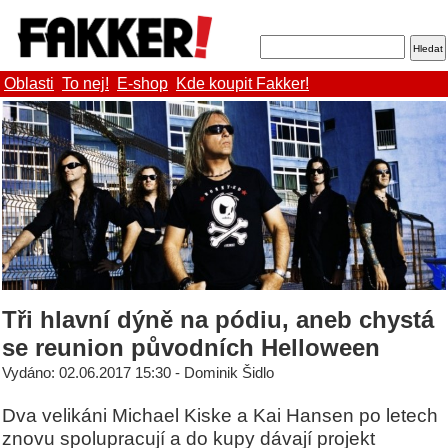
Oblasti
To nej!
E-shop
Kde koupit Fakker!
Tři hlavní dýně na pódiu, aneb chystá
se reunion původních Helloween
Vydáno: 02.06.2017 15:30 - Dominik Šidlo
Dva velikáni Michael Kiske a Kai Hansen po letech
znovu spolupracují a do kupy dávají projekt