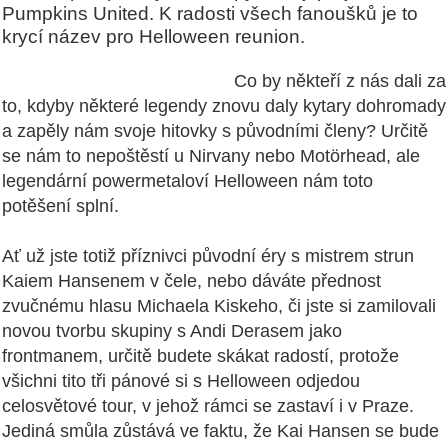
Pumpkins United. K radosti všech fanoušků je to
krycí název pro Helloween reunion.
Co by někteří z nás dali za
to, kdyby některé legendy znovu daly kytary dohromady
a zapěly nám svoje hitovky s původními členy? Určitě
se nám to nepoštěstí u Nirvany nebo Motörhead, ale
legendární powermetaloví Helloween nám toto
potěšení splní.
Ať už jste totiž příznivci původní éry s mistrem strun
Kaiem Hansenem v čele, nebo dáváte přednost
zvučnému hlasu Michaela Kiskeho, či jste si zamilovali
novou tvorbu skupiny s Andi Derasem jako
frontmanem, určitě budete skákat radostí, protože
všichni tito tři pánové si s Helloween odjedou
celosvětové tour, v jehož rámci se zastaví i v Praze.
Jediná smůla zůstává ve faktu, že Kai Hansen se bude