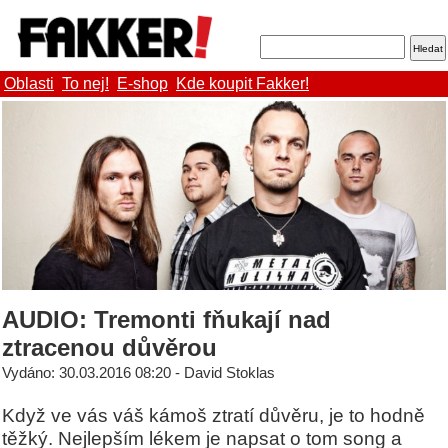
Oblasti
To nej!
E-shop
Kde koupit Fakker!
AUDIO: Tremonti fňukají nad
ztracenou důvěrou
Vydáno: 30.03.2016 08:20 - David Stoklas
Když ve vás váš kámoš ztratí důvěru, je to hodně
těžký. Nejlepším lékem je napsat o tom song a