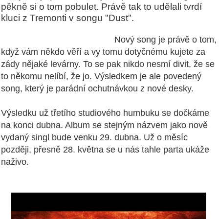
pěkně si o tom pobulet. Právě tak to udělali tvrdí
kluci z Tremonti v songu "Dust".
Nový song je právě o tom,
když vám někdo věří a vy tomu dotyčnému kujete za
zády nějaké levárny. To se pak nikdo nesmí divit, že se
to někomu nelíbí, že jo. Výsledkem je ale povedený
song, který je parádní ochutnávkou z nové desky.
Výsledku už třetího studiového humbuku se dočkáme
na konci dubna. Album se stejným názvem jako nově
vydaný singl bude venku 29. dubna. Už o měsíc
později, přesně 28. května se u nás tahle parta ukáže
naživo.