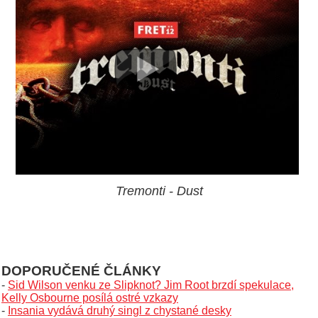
Tremonti - Dust
DOPORUČENÉ ČLÁNKY
-
Sid Wilson venku ze Slipknot? Jim Root brzdí spekulace,
Kelly Osbourne posílá ostré vzkazy
-
Insania vydává druhý singl z chystané desky