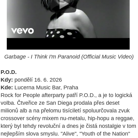
Garbage - I Think I'm Paranoid (Official Music Video)
P.O.D.
Kdy:
pondělí 16. 6. 2026
Kde:
Lucerna Music Bar, Praha
Rock for People afterparty patří P.O.D., a je to logická
volba. Čtveřice ze San Diega prodala přes deset
milionů alb a na přelomu tisíciletí spoluurčovala zvuk
crossover scény mixem nu-metalu, hip-hopu a reggae,
který byl tehdy revoluční a dnes je čistá nostalgie v tom
nejlepším slova smyslu. "Alive", "Youth of the Nation"