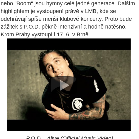
nebo "Boom" jsou hymny celé jedné generace. Dalším
highlightem je vystoupení právě v LMB, kde se
odehrávají spíše menší klubové koncerty. Proto bude
zážitek s P.O.D. pěkně intenzivní a hodně natěsno.
Krom Prahy vystoupí i 17. 6. v Brně.
P.O.D. - Alive (Official Music Video)