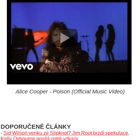
Alice Cooper - Poison (Official Music Video)
DOPORUČENÉ ČLÁNKY
-
Sid Wilson venku ze Slipknot? Jim Root brzdí spekulace,
Kelly Osbourne posílá ostré vzkazy