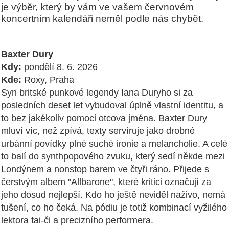
je výběr, který by vám ve vašem červnovém
koncertním kalendáři neměl podle nás chybět.
Baxter Dury
Kdy:
pondělí 8. 6. 2026
Kde:
Roxy, Praha
Syn britské punkové legendy Iana Duryho si za
posledních deset let vybudoval úplně vlastní identitu, a
to bez jakékoliv pomoci otcova jména. Baxter Dury
mluví víc, než zpívá, texty servíruje jako drobné
urbánní povídky plné suché ironie a melancholie. A celé
to balí do synthpopového zvuku, který sedí někde mezi
Londýnem a nonstop barem ve čtyři ráno. Přijede s
čerstvým albem "Allbarone", které kritici označují za
jeho dosud nejlepší. Kdo ho ještě neviděl naživo, nemá
tušení, co ho čeká. Na pódiu je totiž kombinací vyžilého
lektora tai-či a precizního performera.