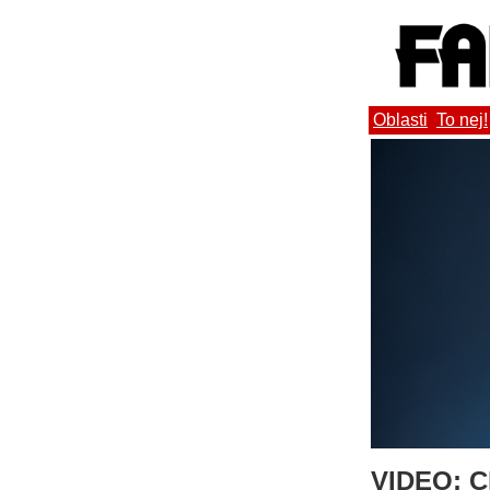
Oblasti
To nej!
VIDEO: Ch