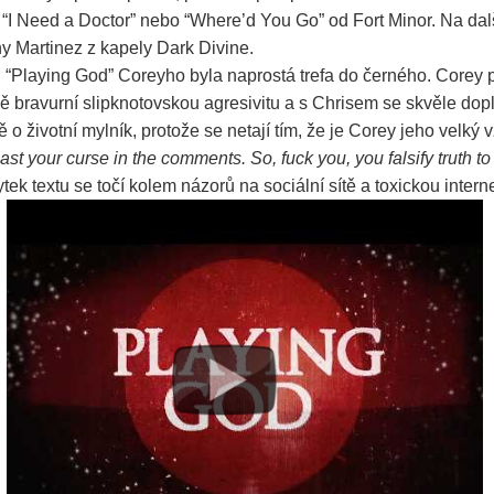
 “I Need a Doctor” nebo “Where’d You Go” od Fort Minor. Na da
y Martinez z kapely Dark Divine.
 “Playing God” Coreyho byla naprostá trefa do černého. Corey 
 bravurní slipknotovskou agresivitu a s Chrisem se skvěle dop
ě o životní mylník, protože se netají tím, že je Corey jeho velký v
ast your curse in the comments. So, fuck you, you falsify truth to
bytek textu se točí kolem názorů na sociální sítě a toxickou inter