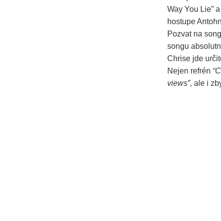
Way You Lie” a
hostupe Antohn
Pozvat na song
songu absolutně
Chrise jde určit
Nejen refrén
“C
views”
, ale i z