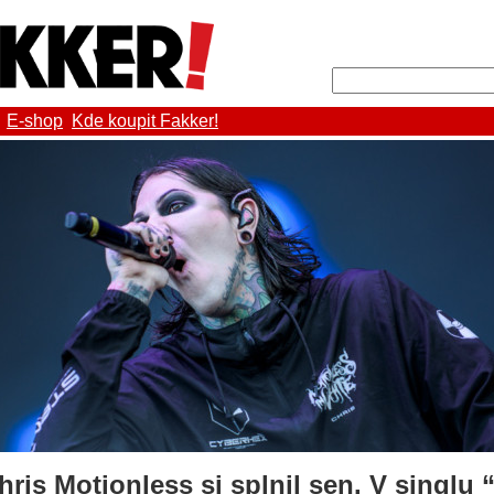
E-shop
Kde koupit Fakker!
ris Motionless si splnil sen. V singlu 