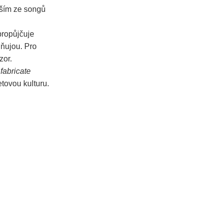
lším ze songů
propůjčuje
lňujou. Pro
zor.
 fabricate
netovou kulturu.