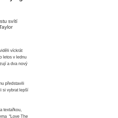
stu svítí
Taylor
iděli víckrát
o letos v lednu
zují a dva nový
u představili
si vybrat lepší
a textařkou,
inema “Love The