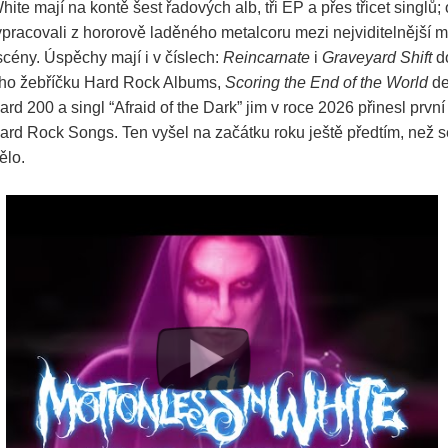
hite mají na kontě šest řadových alb, tři EP a přes třicet singlů;
pracovali z hororově laděného metalcoru mezi nejviditelnější 
cény. Úspěchy mají i v číslech:
Reincarnate
i
Graveyard Shift
do
ho žebříčku Hard Rock Albums,
Scoring the End of the World
de
ard 200 a singl “Afraid of the Dark” jim v roce 2026 přinesl první
Hard Rock Songs. Ten vyšel na začátku roku ještě předtím, než 
ělo.