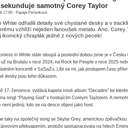
sekunduje samotný Corey Taylor
6 17:00 - Papája Pečenková
 White odhalili detaily své chystané desky a v trackli
erému vzhlíží nejeden fanoušek metalu. Ano, Corey 
ůj ikonický chraplák jedné z nových pecek!
onless in White stále stoupá a poslední dobou jsme je v Česku v
ť už na Brutalu v roce 2024, na Rock for People v roce 2025 neb
tatném koncertě v SaSaZu. Líbi se mi, jak postupem času přitvr
ané desky jsou toho důkazem.
tně 17. července, vydává kapela nové album “Decades” ke kterém
na singl “Playing God” s hostujícím Coreym Taylorem. A nemohli 
 není jediný, kdo se na desce objeví jako host.
e taky na společný song se Skylar Grey, americkou zpěvačkou 
u žánrovým překvapením, protože spolupracovala na hitech Em