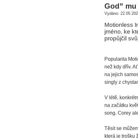
God” mu 
Vydáno: 22.05.202
Motionless In
jméno, ke kt
propůjčil sv
Popularita Moti
než kdy dřív. A
na jejich samos
singly z chyst
V létě, konkré
na začátku květ
song. Corey ale
Těsit se můžem
která je trošk