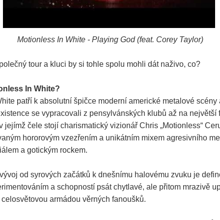
Motionless In White - Playing God (feat. Corey Taylor)
polečný tour a kluci by si tohle spolu mohli dát naživo, co?
onless In White?
hite patří k absolutní špičce moderní americké metalové scény 
existence se vypracovali z pensylvánských klubů až na největší 
 jejímž čele stojí charismatický vizionář Chris „Motionless“ Cerul
aným hororovým vzezřením a unikátním mixem agresivního met
iálem a gotickým rockem.
 vývoj od syrových začátků k dnešnímu halovému zvuku je defi
imentováním a schopností psát chytlavé, ale přitom mrazivě up
 s celosvětovou armádou věrných fanoušků.