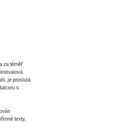
a za téměř
festivalová
li, je proslulá
alcoru s
nován
římné texty,