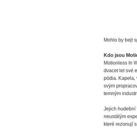
Mohlo by bejt s
Kdo jsou Moti
Motionless In W
dvacet let své 
pódia. Kapela, v
svým propracov
temným industr
Jejich hudební
neustálým exper
které rezonují