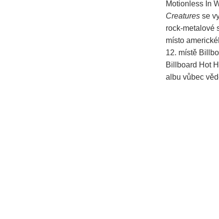
Motionless In W
Creatures
se vy
rock-metalové s
místo americké
12. místě Billbo
Billboard Hot 
albu vůbec věd