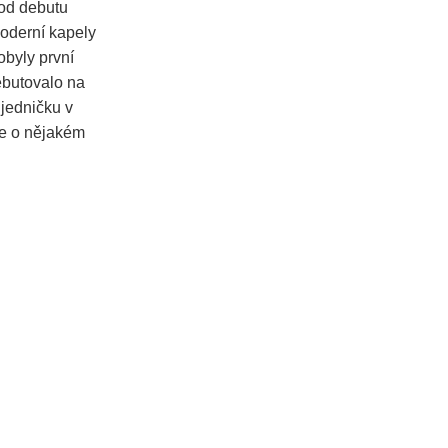
 od debutu
moderní kapely
byly první
butovalo na
 jedničku v
se o nějakém