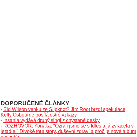
DOPORUČENÉ ČLÁNKY
-
Sid Wilson venku ze Slipknot? Jim Root brzdí spekulace,
Kelly Osbourne posílá ostré vzkazy
-
Insania vydává druhý singl z chystané desky
-
ROZHOVOR: Yonaka: "Ožrali jsme se s Idles a já zvracela v
letadle." Divoké tour story, duševní zdraví a proč je nové album
nejtvrdší