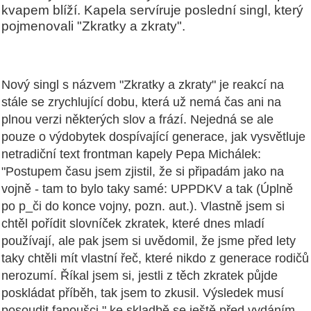
kvapem blíží. Kapela servíruje poslední singl, který
pojmenovali "Zkratky a zkraty".
Nový singl s názvem "Zkratky a zkraty" je reakcí na
stále se zrychlující dobu, která už nemá čas ani na
plnou verzi některých slov a frází. Nejedná se ale
pouze o výdobytek dospívající generace, jak vysvětluje
netradiční text frontman kapely Pepa Michálek:
"Postupem času jsem zjistil, že si připadám jako na
vojně - tam to bylo taky samé: UPPDKV a tak (Úplně
po p_či do konce vojny, pozn. aut.). Vlastně jsem si
chtěl pořídit slovníček zkratek, které dnes mladí
používají, ale pak jsem si uvědomil, že jsme před lety
taky chtěli mít vlastní řeč, které nikdo z generace rodičů
nerozumí. Říkal jsem si, jestli z těch zkratek půjde
poskládat příběh, tak jsem to zkusil. Výsledek musí
posoudit fanoušci," ke skladbě se ještě před vydáním