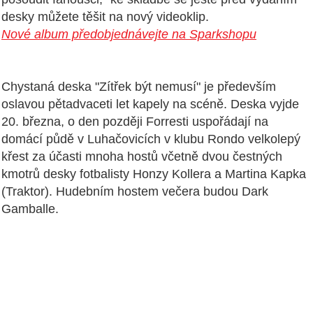
desky můžete těšit na nový videoklip.
Nové album předobjednávejte na Sparkshopu
C
hystaná deska "Zítřek být nemusí" je především
oslavou pětadvaceti let kapely na scéně. Deska vyjde
20. března, o den později Forresti uspořádají na
domácí půdě v Luhačovicích v klubu Rondo velkolepý
křest za účasti mnoha hostů včetně dvou čestných
kmotrů desky fotbalisty Honzy Kollera a Martina Kapka
(T
raktor
). H
udebním
hostem večera budou Dark
Gamballe.