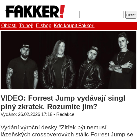
Oblasti
To nej!
E-shop
Kde koupit Fakker!
VIDEO: Forrest Jump vydávají singl
plný zkratek. Rozumíte jim?
Vydáno: 26.02.2026 17:18 - Redakce
Vydání výroční desky "Zítřek být nemusí"
lázeňských crossoverových stálic Forrest Jump se